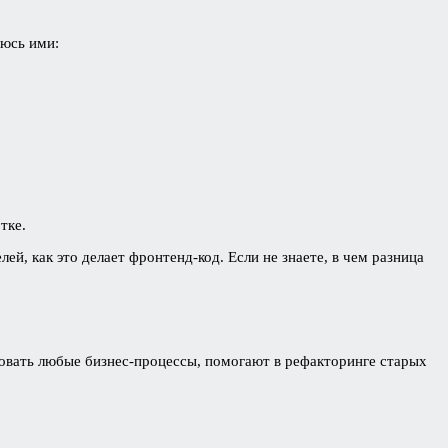
люсь ими:
тке.
ей, как это делает фронтенд-код. Если не знаете, в чем разница
овать любые биз­нес-про­цессы, помогают в рефакторинге старых