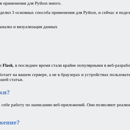
в применения для Python много.
ыделил 3 основных способа применения для Python, и сейчас я поде
анализ и визуализация данных
и
Flask
, в последнее время стали крайне популярными в веб-разрабо
тает на вашем сервере, а не в браузерах и устройствах пользовател
ашей статьи.
рки?
себе работу по написанию веб-приложений. Они позволяют реа­ли­з
ужение?