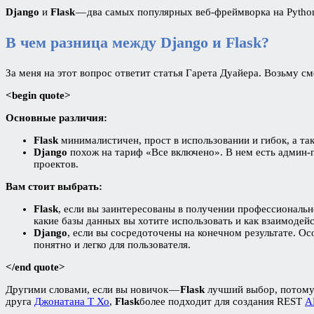
Django
и
Flask
— два самых популярных веб-фреймворка на Python.
В чем разница между Django и Flask?
За меня на этот вопрос ответит статья Гарета Дуайера. Возьму см
<begin quote>
Основные различия:
Flask
минималистичен, прост в использовании и гибок, а та
Django
похож на тариф «Все включено». В нем есть админ-
проектов.
Вам стоит выбрать:
Flask
, если вы заинтересованы в получении профессиональн
какие базы данных вы хотите использовать и как взаимодейс
Django
, если вы сосредоточены на конечном результате. Ос
понятно и легко для пользователя.
</end quote>
Другими словами, если вы новичок —
Flask
лучший выбор, потому 
друга
Джонатана Т Хо
,
Flask
более подходит для создания REST
A