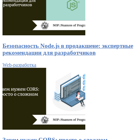
Безопасность Node.js в продакшене: экспертные
рекомендации для разработчиков
Web-разработка
Зачем нужен CORS: просто о сложном