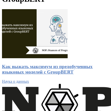
Как выжать максимум из предобученных
языковых моделей с GroupBERT
Наука о данных