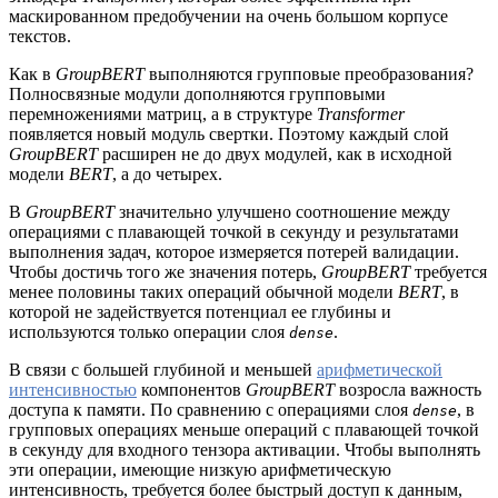
маскированном предобучении на очень большом корпусе
текстов.
Как в
GroupBERT
выполняются групповые преобразования?
Полносвязные модули дополняются групповыми
перемножениями матриц, а в структуре
Transformer
появляется новый модуль свертки. Поэтому каждый слой
GroupBERT
расширен не до двух модулей, как в исходной
модели
BERT
, а до четырех.
В
GroupBERT
значительно улучшено соотношение между
операциями с плавающей точкой в секунду и результатами
выполнения задач, которое измеряется потерей валидации.
Чтобы достичь того же значения потерь,
GroupBERT
требуется
менее половины таких операций обычной модели
BERT
, в
которой не задействуется потенциал ее глубины и
используются только операции слоя
.
dense
В связи с большей глубиной и меньшей
арифметической
интенсивностью
компонентов
GroupBERT
возросла важность
доступа к памяти. По сравнению с операциями слоя
, в
dense
групповых операциях меньше операций с плавающей точкой
в секунду для входного тензора активации. Чтобы выполнять
эти операции, имеющие низкую арифметическую
интенсивность, требуется более быстрый доступ к данным,