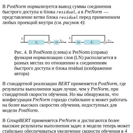
В
PostNorm
нормализуется вывод суммы соединения
быстрого доступа и блока
, а в
PreNorm
—
residual
представление ветви блока
перед применением
residual
любых проекций внутри
(см. рисунок 4)
:
Рис. 4. В PostNorm (слева) и PreNorm (справа)
функция нормализации слоя (LN) располагается в
разных местах по отношению к соединениям
быстрого доступа и блока residual (изображение
автора)
В стандартной реализации
BERT
применяется
PostNorm
, где
результаты выполнения задач лучше, чем у
PreNorm
, при
стандартной скорости обучения. Но мы обнаружили, что
конфигурация
PreNorm
гораздо стабильнее и может работать
на более высоких скоростях обучения, недоступных для
модели
PostNorm
.
В
GroupBERT
применяется
PreNorm
и достигаются более
высокие результаты выполнения задач: в модели теперь может
стабильно обеспечиваться увеличение скорости обучения в
4