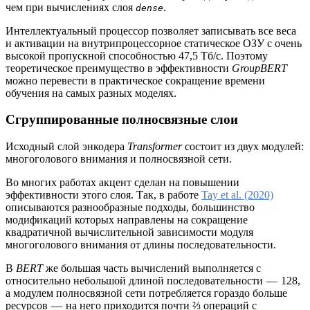
чем при вычислениях слоя
.
dense
Интеллектуальный процессор позволяет записывать все веса
и активации на внутрипроцессорное статическое ОЗУ с очень
высокой пропускной способностью 47,5 Тб/с. Поэтому
теоретическое преимущество в эффективности
GroupBERT
можно перевести в практическое сокращение времени
обучения на самых разных моделях.
Сгруппированные полносвязные слои
Исходный слой энкодера
Transformer
состоит из двух модулей:
многоголового внимания и полносвязной сети.
Во многих работах акцент сделан на повышении
эффективности этого слоя. Так, в работе
Tay et al. (2020)
описываются разнообразные подходы, большинство
модификаций которых направлены на сокращение
квадратичной вычислительной зависимости модуля
многоголового внимания от длины последовательности.
В
BERT
же большая часть вычислений выполняется с
относительно небольшой длиной последовательности — 128,
а модулем полносвязной сети потребляется гораздо больше
ресурсов — на него приходится почти ⅔ операций с