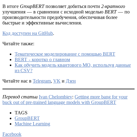
В итоге
GroupBERT
позволяет добиться почти
2-кратного
улучшения — в сравнении с исходной моделью
BERT
— по
производительности предобучения, обеспечивая более
быстрые и эффективные вычисления.
Код доступен на GitHub
.
Читайте также:
Тематическое моделирование с помощью BERT
BERT - коротко о главном
Как обучить модель квантового МО, используя данные
из CSV?
Читайте нас в
Telegram
,
VK
и
Дзен
Перевод статьи
Ivan Chelombiev
:
Getting more bang for your
buck out of pre-trained language models with GroupBERT
TAGS
GroupBERT
Machine Learning
Facebook