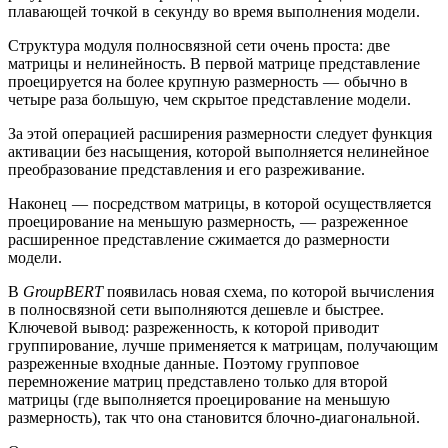
плавающей точкой в секунду во время выполнения модели.
Структура модуля полносвязной сети очень проста: две
матрицы и нелинейность. В первой матрице представление
проецируется на более крупную размерность — обычно в
четыре раза большую, чем скрытое представление модели.
За этой операцией расширения размерности следует функция
активации без насыщения, которой выполняется нелинейное
преобразование представления и его разреживание.
Наконец — посредством матрицы, в которой осуществляется
проецирование на меньшую размерность, — разреженное
расширенное представление сжимается до размерности
модели.
В
GroupBERT
появилась новая схема, по которой вычисления
в полносвязной сети выполняются дешевле и быстрее.
Ключевой вывод: разреженность, к которой приводит
группирование, лучше применяется к матрицам, получающим
разреженные входные данные. Поэтому групповое
перемножение матриц представлено только для второй
матрицы (где выполняется проецирование на меньшую
размерность), так что она становится блочно-диагональной.