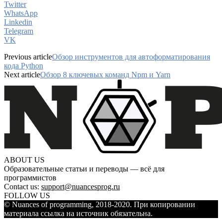
Twitter
WhatsApp
Linkedin
Telegram
VK
Previous article
Обзор инструментов для автоформатирования
кода Python
Next article
Обзор 8 ключевых команд Npm и Yarn
ABOUT US
Образовательные статьи и переводы — всё для
программистов
Contact us:
support@nuancesprog.ru
FOLLOW US
© Nuances of programming, 2018-2020. При копировании
материала ссылка на источник обязательна.