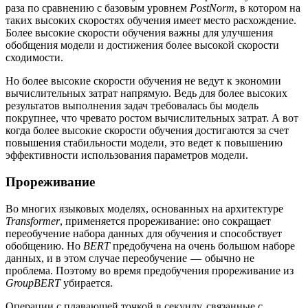
раза по сравнению с базовым уровнем
PostNorm
, в котором на
таких высоких скоростях обучения имеет место расхождение.
Более высокие скорости обучения важны для улучшения
обобщения модели и достижения более высокой скорости
сходимости.
Но более высокие скорости обучения не ведут к экономии
вычислительных затрат напрямую. Ведь для более высоких
результатов выполнения задач требовалась бы модель
покрупнее, что чревато ростом вычислительных затрат. А вот
когда более высокие скорости обучения достигаются за счет
повышения стабильности модели, это ведет к повышению
эффективности использования параметров модели.
Прореживание
Во многих языковых моделях, основанных на архитектуре
Transformer
, применяется прореживание: оно сокращает
переобучение набора данных для обучения и способствует
обобщению. Но
BERT
предобучена на очень большом наборе
данных, и в этом случае переобучение — обычно не
проблема. Поэтому во время предобучения прореживание из
GroupBERT
убирается.
Операции с плавающей точкой в секунду, связанные с