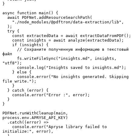
}
async function main() {
  await PDFNet.addResourceSearchPath(
    "./node_modules/@pdftron/data-extraction/lib",
  );
  try {
    const extractedData = await extractDataFromPDF();
    const insights = await analyze(extractedData);
    if (insights) {
      // Сохраните полученную информацию в текстовый 
файл
      fs.writeFileSync("insights.md", insights, 
"utf8");
      console.log("Insights saved to insights.md");
    } else {
      console.error("No insights generated. Skipping 
file write.");
    }
  } catch (error) {
    console.error("Error :", error);
  }
}
PDFNet.runWithCleanup(main, 
process.env.APRYSE_API_KEY)
  .catch((error) =>
    console.error("Apryse library failed to 
initialize:", error),
  )