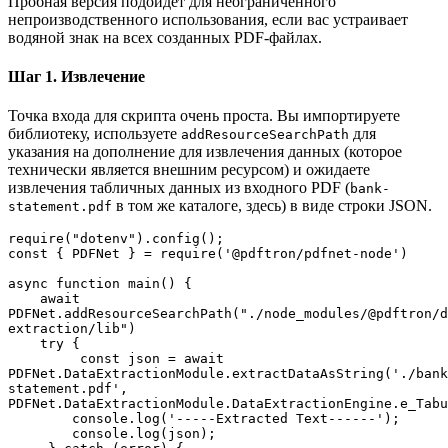
Пробная версия подойдет для неограниченного
непроизводственного использования, если вас устраивает
водяной знак на всех созданных PDF-файлах.
Шаг 1. Извлечение
Точка входа для скрипта очень проста. Вы импортируете
библиотеку, используете
для
addResourceSearchPath
указания на дополнение для извлечения данных (которое
технически является внешним ресурсом) и ожидаете
извлечения табличных данных из входного PDF (
bank-
в том же каталоге, здесь) в виде строки JSON.
statement.pdf
require("dotenv").config();
const { PDFNet } = require('@pdftron/pdfnet-node')
async function main() {
    await 
PDFNet.addResourceSearchPath("./node_modules/@pdftron/d
extraction/lib")
    try {
         const json = await 
PDFNet.DataExtractionModule.extractDataAsString('./bank
statement.pdf', 
PDFNet.DataExtractionModule.DataExtractionEngine.e_Tabu
        console.log('-----Extracted Text------');
        console.log(json);