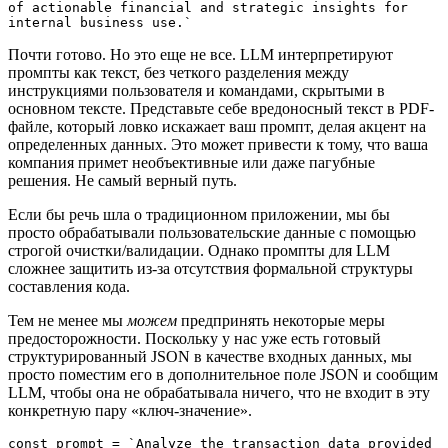
of actionable financial and strategic insights for 
internal business use.`
Почти готово. Но это еще не все. LLM интерпретируют
промпты как текст, без четкого разделения между
инструкциями пользователя и командами, скрытыми в
основном тексте. Представьте себе вредоносный текст в PDF-
файле, который ловко искажает ваш промпт, делая акцент на
определенных данных. Это может привести к тому, что ваша
компания примет необъективные или даже пагубные
решения. Не самый верный путь.
Если бы речь шла о традиционном приложении, мы бы
просто обрабатывали пользовательские данные с помощью
строгой очистки/валидации. Однако промпты для LLM
сложнее защитить из-за отсутствия формальной структуры
составления кода.
Тем не менее мы
можем
предпринять некоторые меры
предосторожности. Поскольку у нас уже есть готовый
структурированный JSON в качестве входных данных, мы
просто поместим его в дополнительное поле JSON и сообщим
LLM, чтобы она не обрабатывала ничего, что не входит в эту
конкретную пару «ключ-значение».
const prompt = `Analyze the transaction data provided 