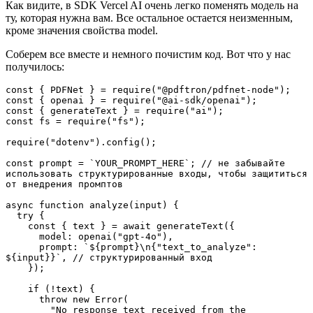
Как видите, в SDK Vercel AI очень легко поменять модель на
ту, которая нужна вам. Все остальное остается неизменным,
кроме значения свойства model.
Соберем все вместе и немного почистим код. Вот что у нас
получилось:
const { PDFNet } = require("@pdftron/pdfnet-node");
const { openai } = require("@ai-sdk/openai");
const { generateText } = require("ai");
const fs = require("fs");
require("dotenv").config();
const prompt = `YOUR_PROMPT_HERE`; // не забывайте 
использовать структурированные входы, чтобы защититься 
от внедрения промптов
async function analyze(input) {
  try {
    const { text } = await generateText({
      model: openai("gpt-4o"),
      prompt: `${prompt}\n{"text_to_analyze": 
${input}}`, // структурированный вход
    });
    if (!text) {
      throw new Error(
        "No response text received from the 