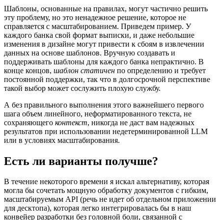
Шаблоны, основанные на правилах, могут частично решить
эту проблему, но это ненадежное решение, которое не
справляется с масштабированием. Приведем пример. У
каждого банка свой формат выписки, и даже небольшие
изменения в дизайне могут привести к сбоям в извлечении
данных на основе шаблонов. Вручную создавать и
поддерживать шаблоны для каждого банка непрактично. В
конце концов,
шаблон статичен
по определению и требует
постоянной поддержки, так что в долгосрочной перспективе
такой выбор может сослужить плохую службу.
А без правильного выполнения этого важнейшего первого
шага объем линейного, неформатированного текста, не
сохраняющего
контекст
, никогда не даст вам надежных
результатов при использовании недетерминированной LLM
или в условиях масштабирования.
Есть ли варианты получше?
В течение некоторого времени я искал альтернативу, которая
могла бы сочетать мощную обработку документов с гибким,
масштабируемым API (речь не идет об отдельном приложении
для десктопа), которая легко интегрировалась бы в наш
конвейер разработки без головной боли, связанной с