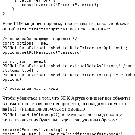
     } catch (error) {
        console.error("Error :", error);
    }
}
Если PDF защищен паролем, просто задайте пароль в объекте
опций
, как показано ниже:
DataExtractionOptions
/* если файл защищен паролем */
const options = new 
PDFNet.DataExtractionModule.DataExtractionOptions();
options.setPDFPassword("password")
const json = await 
PDFNet.DataExtractionModule.extractDataAsString('./bank
statement.pdf', 
PDFNet.DataExtractionModule.DataExtractionEngine.e_Tabu
options);
// остальная часть кода
Чтобы убедиться в том, что SDK Apryse очищает все объекты
в памяти после завершения процесса, необходимо запустить
(инициализируется с помощью
main()
), в результате чего код в конце
PDFNet.runWithCleanup()
этапа извлечения будет выглядеть следующим образом:
require("dotenv").config();
const { PDFNet } = require('@pdftron/pdfnet-node')