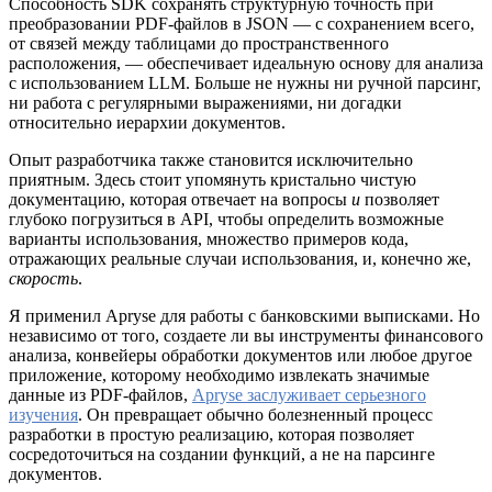
Способность SDK сохранять структурную точность при
преобразовании PDF-файлов в JSON — с сохранением всего,
от связей между таблицами до пространственного
расположения, — обеспечивает идеальную основу для анализа
с использованием LLM. Больше не нужны ни ручной парсинг,
ни работа с регулярными выражениями, ни догадки
относительно иерархии документов.
Опыт разработчика также становится исключительно
приятным. Здесь стоит упомянуть кристально чистую
документацию, которая отвечает на вопросы
и
позволяет
глубоко погрузиться в API, чтобы определить возможные
варианты использования, множество примеров кода,
отражающих реальные случаи использования, и, конечно же,
скорость
.
Я применил Apryse для работы с банковскими выписками. Но
независимо от того, создаете ли вы инструменты финансового
анализа, конвейеры обработки документов или любое другое
приложение, которому необходимо извлекать значимые
данные из PDF-файлов,
Apryse заслуживает серьезного
изучения
. Он превращает обычно болезненный процесс
разработки в простую реализацию, которая позволяет
сосредоточиться на создании функций, а не на парсинге
документов.