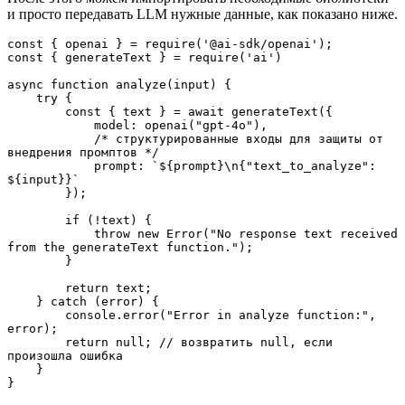
и просто передавать LLM нужные данные, как показано ниже.
const { openai } = require('@ai-sdk/openai');
const { generateText } = require('ai')
async function analyze(input) {
    try {
        const { text } = await generateText({
            model: openai("gpt-4o"),
            /* структурированные входы для защиты от 
внедрения промптов */
            prompt: `${prompt}\n{"text_to_analyze": 
${input}}`
        });
        if (!text) {
            throw new Error("No response text received 
from the generateText function.");
        }
        return text;
    } catch (error) {
        console.error("Error in analyze function:", 
error);
        return null; // возвратить null, если 
произошла ошибка
    }
}