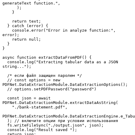
generateText function.",
      );
    }
    return text;
  } catch (error) {
    console.error("Error in analyze function:", 
error);
    return null;
  }
}
async function extractDataFromPDF() {
  console.log("Extracting tabular data as a JSON 
string...");
  /* если файл защищен паролем */
  // const options = new 
PDFNet.DataExtractionModule.DataExtractionOptions();
  // options.setPDFPassword("password")
  const json = await 
PDFNet.DataExtractionModule.extractDataAsString(
    "./bank-statement.pdf",
PDFNet.DataExtractionModule.DataExtractionEngine.e_Tabu
  ); // включите опции при условии использования
  fs.writeFileSync("./output.json", json);
  console.log("Result saved ");
  return json;