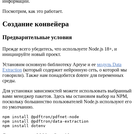
информации.
Посмотрим, как это работает.
Создание конвейера
Предварительные условия
Прежде всего убедитесь, что используете Node.js 18+, и
инициируйте новый проект.
Установим основную библиотеку Apryse и ее
модуль Data
Extraction
(который содержит нейронную сеть, о которой мы
говорили). Также нам понадобится dotenv для переменных
среды.
Для установки зависимостей можете использовать выбранный
вами менеджер пакетов. Здесь мы остановим выбор на NPM,
поскольку большинство пользователей Node.js используют его
по умолчанию.
npm install @pdftron/pdfnet-node

npm install @pdftron/data-extraction

npm install dotenv