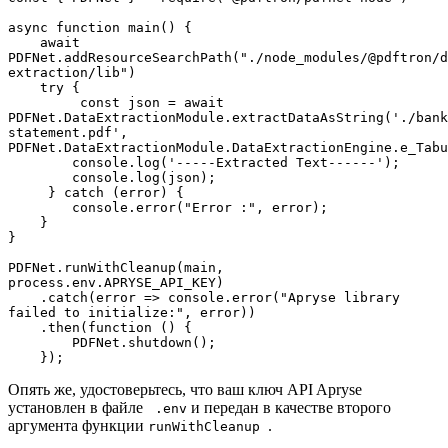
async function main() {
    await 
PDFNet.addResourceSearchPath("./node_modules/@pdftron/d
extraction/lib")
    try {
         const json = await 
PDFNet.DataExtractionModule.extractDataAsString('./bank
statement.pdf', 
PDFNet.DataExtractionModule.DataExtractionEngine.e_Tabu
        console.log('-----Extracted Text------');
        console.log(json);
     } catch (error) {
        console.error("Error :", error);
    }
}
PDFNet.runWithCleanup(main, 
process.env.APRYSE_API_KEY)
    .catch(error => console.error("Apryse library 
failed to initialize:", error))
    .then(function () {
        PDFNet.shutdown();
    });
Опять же, удостоверьтесь, что ваш ключ API Apryse
установлен в файле
и передан в качестве второго
.env
аргумента функции
.
runWithCleanup