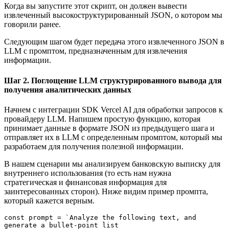
Когда вы запустите этот скрипт, он должен вывести
извлеченный высокоструктурированный JSON, о котором мы
говорили ранее.
Следующим шагом будет передача этого извлеченного JSON в
LLM с промптом, предназначенным для извлечения
информации.
Шаг 2. Поглощение LLM структурированного вывода для
получения аналитических данных
Начнем с интеграции SDK Vercel AI для обработки запросов к
провайдеру LLM. Напишем простую функцию, которая
принимает данные в формате JSON из предыдущего шага и
отправляет их в LLM с определенным промптом, который мы
разработаем для получения полезной информации.
В нашем сценарии мы анализируем банковскую выписку для
внутреннего использования (то есть нам нужна
стратегическая и финансовая информация для
заинтересованных сторон). Ниже видим пример промпта,
который кажется верным.
const prompt = `Analyze the following text, and 
generate a bullet-point list 