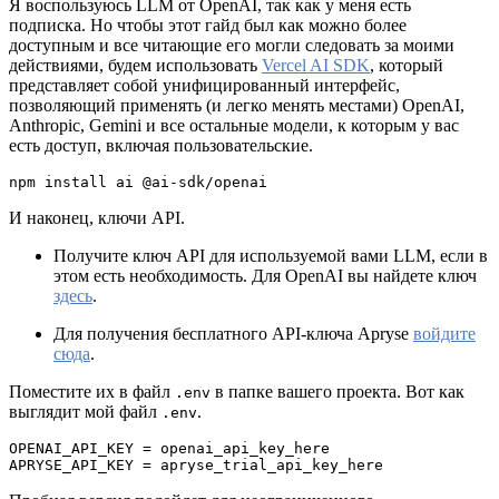
Я воспользуюсь LLM от OpenAI, так как у меня есть
подписка. Но чтобы этот гайд был как можно более
доступным и все читающие его могли следовать за моими
действиями, будем использовать
Vercel AI SDK
, который
представляет собой унифицированный интерфейс,
позволяющий применять (и легко менять местами) OpenAI,
Anthropic, Gemini и все остальные модели, к которым у вас
есть доступ, включая пользовательские.
npm install ai @ai-sdk/openai
И наконец, ключи API.
Получите ключ API для используемой вами LLM, если в
этом есть необходимость. Для OpenAI вы найдете ключ
здесь
.
Для получения бесплатного API-ключа Apryse
войдите
сюда
.
Поместите их в файл
в папке вашего проекта. Вот как
.env
выглядит мой файл
.
.env
OPENAI_API_KEY = openai_api_key_here
APRYSE_API_KEY = apryse_trial_api_key_here