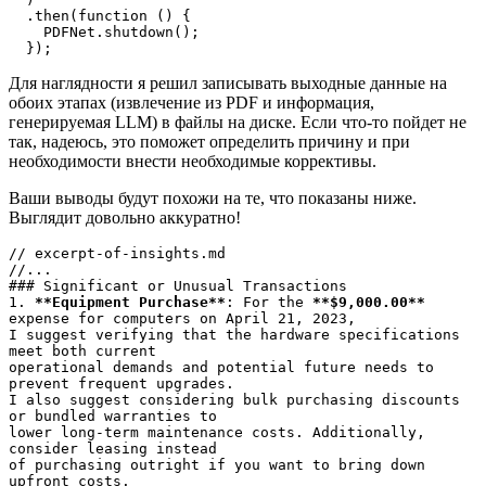
  .then(function () {
    PDFNet.shutdown();
  });
Для наглядности я решил записывать выходные данные на
обоих этапах (извлечение из PDF и информация,
генерируемая LLM) в файлы на диске. Если что-то пойдет не
так, надеюсь, это поможет определить причину и при
необходимости внести необходимые коррективы.
Ваши выводы будут похожи на те, что показаны ниже.
Выглядит довольно аккуратно!
// excerpt-of-insights.md
//...
### Significant or Unusual Transactions
1. 
**Equipment Purchase**
: For the 
**$9,000.00**
expense for computers on April 21, 2023, 
I suggest verifying that the hardware specifications 
meet both current 
operational demands and potential future needs to 
prevent frequent upgrades. 
I also suggest considering bulk purchasing discounts 
or bundled warranties to 
lower long-term maintenance costs. Additionally, 
consider leasing instead 
of purchasing outright if you want to bring down 
upfront costs.