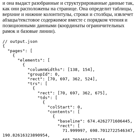
и она выдаст разобранные и структурированные данные так,
как они расположены на странице. Она определит таблицы,
верхние и нижние колонтитулы, строки и столбцы, извлечет
абзацы/текстовое содержимое вместе с порядком чтения и
позиционными данными (координаты ограничительных
рамок и базовые линии).
// output.json

{

  "pages": [

    {

      "elements": [

        {

          "columnWidths": [138, 154],

          "groupId": 0,

          "rect": [70, 697, 362, 524],

          "trs": [

            {

              "rect": [70, 697, 362, 675],

              "tds": [

                {

                  "colStart": 0,

                  "contents": [

                    {

                      "baseline": 674.4262771606445,

                      "rect": [

                        71.999997, 698.7012722546347, 
190.82616323890954,

                        665.7694694275744
