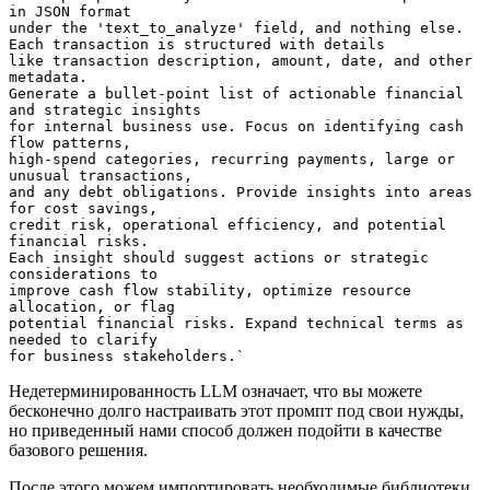
in JSON format 
under the 'text_to_analyze' field, and nothing else. 
Each transaction is structured with details 
like transaction description, amount, date, and other 
metadata. 
Generate a bullet-point list of actionable financial 
and strategic insights 
for internal business use. Focus on identifying cash 
flow patterns, 
high-spend categories, recurring payments, large or 
unusual transactions, 
and any debt obligations. Provide insights into areas 
for cost savings, 
credit risk, operational efficiency, and potential 
financial risks. 
Each insight should suggest actions or strategic 
considerations to 
improve cash flow stability, optimize resource 
allocation, or flag 
potential financial risks. Expand technical terms as 
needed to clarify 
for business stakeholders.`
Недетерминированность LLM означает, что вы можете
бесконечно долго настраивать этот промпт под свои нужды,
но приведенный нами способ должен подойти в качестве
базового решения.
После этого можем импортировать необходимые библиотеки