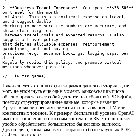
2. 
**Business Travel Expenses**
: You spent 
**$36,500**
on travel for the month
 of April. This is a significant expense on travel, 
and I suggest double 
checking to make sure the numbers are accurate, and 
shows clear alignment
 between travel goals and expected returns. I also 
suggest a travel policy 
that defines allowable expenses, reimbursement 
guidelines, and cost-saving 
practices (e.g., advance bookings, lodging caps, per 
diem). 
Regularly review this policy, and promote virtual 
meetings whenever possible.
//...(и так далее)
Наконец, хоть это и выходит за рамки данного туториала, не
могу не упомянуть еще один момент. Банковская выписка
обычно представляет собой достаточно небольшой PDF-файл,
поэтому структурированные данные, которые извлечет
Apryse, вряд ли превысят лимиты использования LLM или
контекстных токенов. К примеру, бесплатный уровень OpenAI
имеет ограничение по токенам контекста в 8K, что позволяет
удобно обрабатывать большинство банковских выписок.
Другое дело, когда вам нужна обработка более крупных PDF-
файлов, таких как: