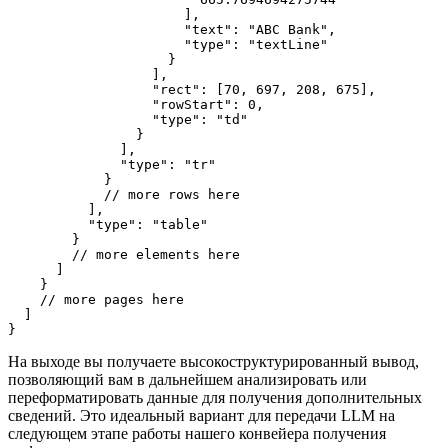
                      ],

                      "text": "ABC Bank",

                      "type": "textLine"

                    }

                  ],

                  "rect": [70, 697, 208, 675],

                  "rowStart": 0,

                  "type": "td"

                }

              ],

              "type": "tr"

            }

            // more rows here

          ],

          "type": "table"

        }

        // more elements here

      ]

    }

    // more pages here

  ]

}
На выходе вы получаете высокоструктурированный вывод,
позволяющий вам в дальнейшем анализировать или
переформатировать данные для получения дополнительных
сведений. Это идеальный вариант для передачи LLM на
следующем этапе работы нашего конвейера получения