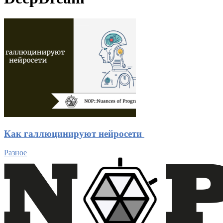
Как галлюцинируют нейросети
Разное