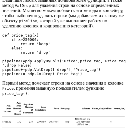
DataFrame любых заданных пользователем функций, а также
метод
для удаления строк на основе определенных
ValDrop
значений. Мы легко можем добавить эти методы к конвейеру,
чтобы выборочно удалять строки (мы добавляем их к тому же
объекту
, который уже выполняет работу по
pipeline
удалению колонок и кодированию категорий).
def price_tag(x):

    if x>250000:

        return 'keep'

    else:

        return 'drop'

pipeline+=pdp.ApplyByCols('Price',price_tag,'Price_tag
',drop=False)

pipeline+=pdp.ValDrop(['drop'],'Price_tag')

pipeline+= pdp.ColDrop('Price_tag')
Первый метод помечает строки на основе значения в колонке
, применяя заданную пользователем функцию
Price
:
price_tag()