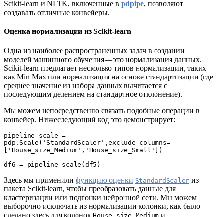
Scikit-learn и NLTK, включенные в
pdpipe
, позволяют
создавать отличные конвейеры.
Оценка нормализации из Scikit-learn
Одна из наиболее распространенных задач в создании
моделей машинного обучения — это нормализация данных.
Scikit-learn предлагает несколько типов нормализации, таких
как Min-Max или нормализация на основе стандартизации (где
среднее значение из набора данных вычитается с
последующим делением на стандартное отклонение).
Мы можем непосредственно связать подобные операции в
конвейер. Нижеследующий код это демонстрирует:
pipeline_scale = 
pdp.Scale('StandardScaler',exclude_columns=
['House_size_Medium','House_size_Small'])

df6 = pipeline_scale(df5)
Здесь мы применили
функцию оценки
из
StandardScaler
пакета Scikit-learn, чтобы преобразовать данные для
кластеризации или подгонки нейронной сети. Мы можем
выборочно исключать из нормализации колонки, как было
сделано здесь для колонок
и
House_size_Medium