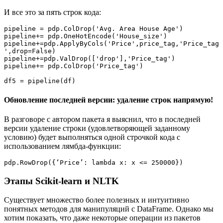
И все это за пять строк кода:
pipeline = pdp.ColDrop('Avg. Area House Age')

pipeline+= pdp.OneHotEncode('House_size')

pipeline+=pdp.ApplyByCols('Price',price_tag,'Price_tag
',drop=False)

pipeline+=pdp.ValDrop(['drop'],'Price_tag')

pipeline+= pdp.ColDrop('Price_tag')

df5 = pipeline(df)
Обновление последней версии: удаление строк напрямую!
В разговоре с автором пакета я выяснил, что в последней
версии удаление строки (удовлетворяющей заданному
условию) будет выполняться одной строчкой кода с
использованием лямбда-функции:
pdp.RowDrop({‘Price’: lambda x: x <= 250000})
Этапы Scikit-learn и NLTK
Существует множество более полезных и интуитивно
понятных методов для манипуляций с DataFrame. Однако мы
хотим показать, что даже некоторые операции из пакетов