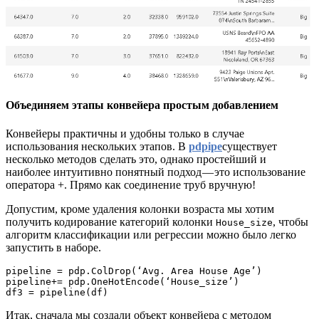
Объединяем этапы конвейера простым добавлением
Конвейеры практичны и удобны только в случае
использования нескольких этапов. В
pdpipe
существует
несколько методов сделать это, однако простейший и
наиболее интуитивно понятный подход — это использование
оператора +. Прямо как соединение труб вручную!
Допустим, кроме удаления колонки возраста мы хотим
получить кодирование категорий колонки
, чтобы
House_size
алгоритм классификации или регрессии можно было легко
запустить в наборе.
pipeline = pdp.ColDrop(‘Avg. Area House Age’)

pipeline+= pdp.OneHotEncode(‘House_size’)

df3 = pipeline(df)
Итак, сначала мы создали объект конвейера с методом