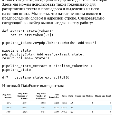
Здесь мы можем использовать такой токенизатор для
расщепления текста в поле адреса и выделения из него
названия штата. Мы знаем, что название штата является
предпоследним словом в адресной строке. Следовательно,
следующий конвейер выполнит для нас эту работу:
def extract_state(token):

    return str(token[-2])

pipeline_tokenize=pdp.TokenizeWords('Address')

pipeline_state = 
pdp.ApplyByCols('Address',extract_state,

result_columns='State')

pipeline_state_extract = pipeline_tokenize + 
pipeline_state

df7 = pipeline_state_extract(df6)
Итоговый DataFrame выглядит так: