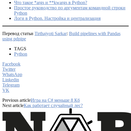
Что такое *args и **kwargs в Python?
Простое руководство по аргументам командной строки
Python
Логи в Python. Настройка и централизация
Перевод статьи
Tirthajyoti Sarkar
:
Build pipelines with Pandas
using pdpipe
TAGS
Python
Facebook
Twitter
WhatsApp
Linkedin
Telegram
VK
Previous article
Игра на C# меньше 8 Кб
Next article
Как работает случайный лес?