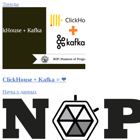
Тренды
ClickHouse + Kafka = ❤
Наука о данных