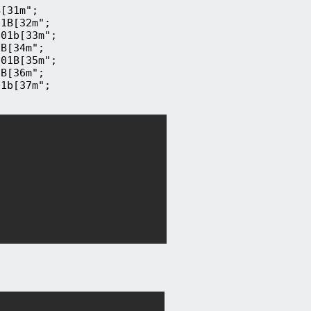
[31m";

1B[32m";

01b[33m";

B[34m";

01B[35m";

B[36m";

1b[37m";
