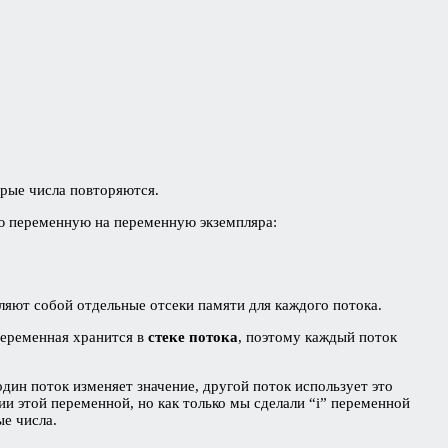
орые числа повторяются.
ную переменную на переменную экземпляра:
вляют собой отдельные отсеки памяти для каждого потока.
переменная хранится в
стеке потока
, поэтому каждый поток
один поток изменяет значение, другой поток использует это
ии этой переменной, но как только мы сделали “i” переменной
ые числа.