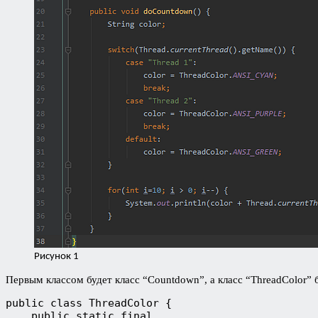
Рисунок 1
Первым классом будет класс “Countdown”, а класс “ThreadColor” б
public class ThreadColor {

    public static final 
