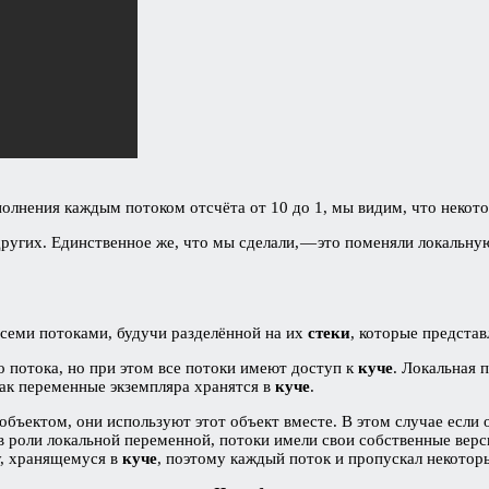
олнения каждым потоком отсчёта от 10 до 1, мы видим, что некот
 других. Единственное же, что мы сделали, — это поменяли локаль
всеми потоками, будучи разделённой на их
стеки
, которые предста
о потока, но при этом все потоки имеют доступ к
куче
. Локальная 
ак переменные экземпляра хранятся в
куче
.
объектом, они используют этот объект вместе. В этом случае если 
в роли локальной переменной, потоки имели свои собственные верс
у, хранящемуся в
куче
, поэтому каждый поток и пропускал некотор