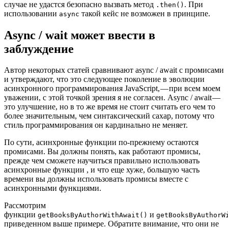
случае не удастся безопасно вызвать метод
. При
.then()
использовании
такой кейс не возможен в принципе.
async
Async / wait может ввести в
заблуждение
Автор некоторых статей сравнивают async / await с промисами
и утверждают, что это следующее поколение в эволюции
асинхронного программирования JavaScript, — при всем моем
уважении, с этой точкой зрения я не согласен. Async / await —
это улучшение, но в то же время не стоит считать его чем то
более значительным, чем синтаксический сахар, потому что
стиль программирования он кардинально не меняет.
По сути, асинхронные функции по-прежнему остаются
промисами. Вы должны понять, как работают промисы,
прежде чем сможете научиться правильно использовать
асинхронные функции , и что еще хуже, большую часть
времени вы должны использовать промисы вместе с
асинхронными функциями.
Рассмотрим
функции
и
getBooksByAuthorWithAwait()
getBooksByAuthorW
приведенном выше примере. Обратите внимание, что они не