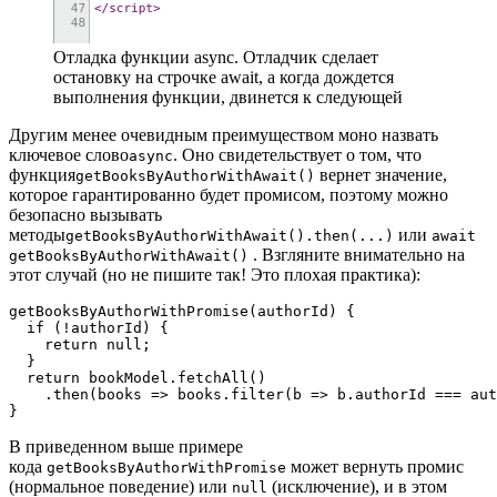
Отладка функции async. Отладчик сделает
остановку на строчке await, а когда дождется
выполнения функции, двинется к следующей
Другим менее очевидным преимуществом моно назвать
ключевое слово
. Оно свидетельствует о том, что
async
функция
вернет значение,
getBooksByAuthorWithAwait()
которое гарантированно будет промисом, поэтому можно
безопасно вызывать
методы
или
getBooksByAuthorWithAwait().then(...)
await
. Взгляните внимательно на
getBooksByAuthorWithAwait()
этот случай (но не пишите так! Это плохая практика):
getBooksByAuthorWithPromise(authorId) {

  if (!authorId) {

    return null;

  }

  return bookModel.fetchAll()

    .then(books => books.filter(b => b.authorId === aut
}
В приведенном выше примере
кода
может вернуть промис
getBooksByAuthorWithPromise
(нормальное поведение) или
(исключение), и в этом
null