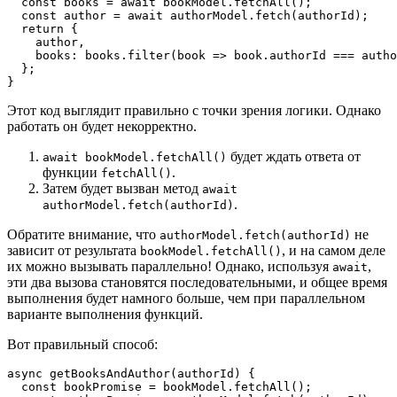
  const books = await bookModel.fetchAll();

  const author = await authorModel.fetch(authorId);

  return {

    author,

    books: books.filter(book => book.authorId === autho
  };

}
Этот код выглядит правильно с точки зрения логики. Однако
работать он будет некорректно.
будет ждать ответа от
await bookModel.fetchAll()
функции
.
fetchAll()
Затем будет вызван метод
await
.
authorModel.fetch(authorId)
Обратите внимание, что
не
authorModel.fetch(authorId)
зависит от результата
, и на самом деле
bookModel.fetchAll()
их можно вызывать параллельно! Однако, используя
,
await
эти два вызова становятся последовательными, и общее время
выполнения будет намного больше, чем при параллельном
варианте выполнения функций.
Вот правильный способ:
async getBooksAndAuthor(authorId) {

  const bookPromise = bookModel.fetchAll();
