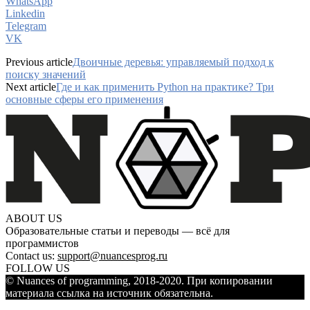
WhatsApp
Linkedin
Telegram
VK
Previous article
Двоичные деревья: управляемый подход к
поиску значений
Next article
Где и как применить Python на практике? Три
основные сферы его применения
ABOUT US
Образовательные статьи и переводы — всё для
программистов
Contact us:
support@nuancesprog.ru
FOLLOW US
© Nuances of programming, 2018-2020. При копировании
материала ссылка на источник обязательна.