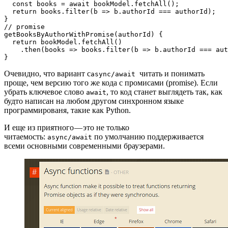
  const books = await bookModel.fetchAll();

  return books.filter(b => b.authorId === authorId);

}

// promise

getBooksByAuthorWithPromise(authorId) {

  return bookModel.fetchAll()

    .then(books => books.filter(b => b.authorId === aut
}
Очевидно, что вариант с
читать и понимать
async/await
проще, чем версию того же кода с промисами (promise). Если
убрать ключевое слово
, то код станет выглядеть так, как
await
будто написан на любом другом синхронном языке
программированя, такие как Python.
И еще из приятного — это не только
читаемость:
по умолчанию поддерживается
async/await
всеми основными современными браузерами.