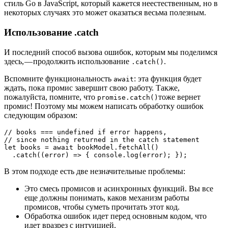
стиль Go в JavaScript, который кажется неестественным, но в
некоторых случаях это может оказаться весьма полезным.
Использование .catch
И последний способ вызова ошибок, которым мы поделимся
здесь, — продолжить использование
.
.catch()
Вспомните функциональность
: эта функция будет
await
ждать, пока промис завершит свою работу. Также,
пожалуйста, помните, что
тоже вернет
promise.catch()
промис! Поэтому мы можем написать обработку ошибок
следующим образом:
// books === undefined if error happens,

// since nothing returned in the catch statement

let books = await bookModel.fetchAll()

  .catch((error) => { console.log(error); });
В этом подходе есть две незначительные проблемы:
Это смесь промисов и асинхронных функций. Вы все
еще должны понимать, каков механизм работы
промисов, чтобы суметь прочитать этот код.
Обработка ошибок идет перед основным кодом, что
идет вразрез с интуицией.