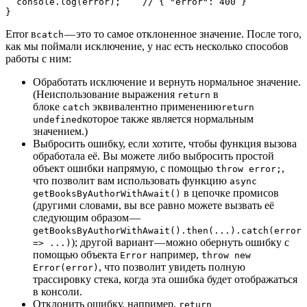
  console.log(error);    // { "error": 400 }

}
Error в
— это то самое отклоненное значение. После того,
catch
как мы поймали исключение, у нас есть несколько способов
работы с ним:
Обработать исключение и вернуть нормальное значение.
(Неиспользование выражения
в
return
блоке
эквивалентно применению
catch
return
которое также является нормальным
undefined
значением.)
Выбросить ошибку, если хотите, чтобы функция вызова
обработала её. Вы можете либо выбросить простой
объект ошибки напрямую, с помощью
,
throw error;
что позволит вам использовать функцию
async
в цепочке промисов
getBooksByAuthorWithAwait()
(другими словами, вы все равно можете вызвать её
следующим образом —
getBooksByAuthorWithAwait().then(...).catch(error
); другой вариант — можно обернуть ошибку с
=> ...)
помощью объекта
например,
Error
throw new
, что позволит увидеть полную
Error(error)
трассировку стека, когда эта ошибка будет отображаться
в консоли.
Отклонить ошибку, например,
return