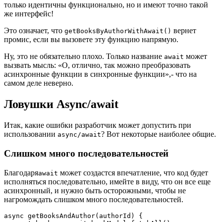
только идентичны функционально, но и имеют точно такой
же интерфейс!
Это означает, что
вернет
getBooksByAuthorWithAwait()
промис, если вы вызовете эту функцию напрямую.
Ну, это не обязательно плохо. Только название
может
await
вызвать мысль: «О, отлично, так можно преобразовать
асинхронные функции в синхронные функции»,- что на
самом деле неверно.
Ловушки Async/await
Итак, какие ошибки разработчик может допустить при
использовании
? Вот некоторые наиболее общие.
async/await
Слишком много последовательностей
Благодаря
может создастся впечатление, что код будет
await
исполняться последовательно, имейте в виду, что он все еще
асинхронный, и нужно быть осторожными, чтобы не
нагромождать слишком много последовательностей.
async getBooksAndAuthor(authorId) {
