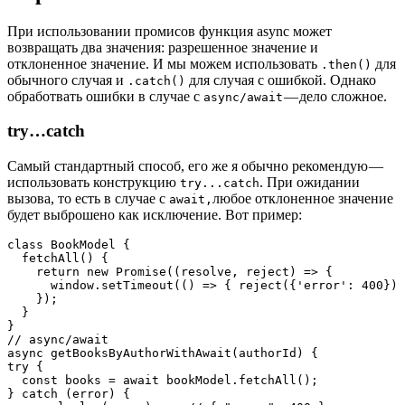
При использовании промисов функция async может
возвращать два значения: разрешенное значение и
отклоненное значение. И мы можем использовать
для
.then()
обычного случая и
для случая с ошибкой. Однако
.catch()
обработвать ошибки в случае с
— дело сложное.
async/await
try…catch
Самый стандартный способ, его же я обычно рекомендую —
использовать конструкцию
. При ожидании
try...catch
вызова, то есть в случае с
любое отклоненное значение
await,
будет выброшено как исключение. Вот пример:
class BookModel {

  fetchAll() {

    return new Promise((resolve, reject) => {

      window.setTimeout(() => { reject({'error': 400}) 
    });

  }

}

// async/await

async getBooksByAuthorWithAwait(authorId) {

try {

  const books = await bookModel.fetchAll();

} catch (error) {
