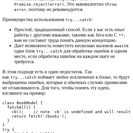
. Это эквивалентно
Promise.reject(error)
throw
, поэтому не рекомендуется.
error
Преимущества использования
:
try...catch
Простой, традиционный способ. Если у вас есть опыт
работы с другими языками, такими как Java или C ++,
вам не составит труда понять данную концепцию.
Дает возможность поместить несколько вызовов
в
await
один блок
для обработки ошибок в одном
try...catch
месте, если обработка ошибок на каждом шаге не
требуется.
В этом подходе есть и один недостаток. Так
как
поймает любое исключение в блоке, то будут
try...catch
выброшены ошибки, которые в обычных случаях промисами
не отлавливаются. Для того, чтобы понять эту идею,
взгляните на пример:
class BookModel {

  fetchAll() {

    cb();    // note `cb` is undefined and will result 
    return fetch('/books');

  }

}

try {
