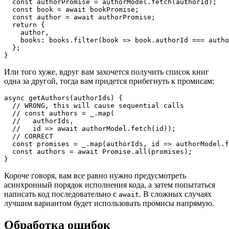
  const authorPromise = authorModel.fetch(authorId);

  const book = await bookPromise;

  const author = await authorPromise;

  return {

    author,

    books: books.filter(book => book.authorId === autho
  };

}
Или того хуже, вдруг вам захочется получить список книг
одна за другой, тогда вам придется прибегнуть к промисам:
async getAuthors(authorIds) {

  // WRONG, this will cause sequential calls

  // const authors = _.map(

  //   authorIds,

  //   id => await authorModel.fetch(id));

  // CORRECT

  const promises = _.map(authorIds, id => authorModel.f
  const authors = await Promise.all(promises);

}
Короче говоря, вам все равно нужно предусмотреть
асинхронный порядок исполнения кода, а затем попытаться
написать код последовательно с
. В сложных случаях
await
лучшим вариантом будет использовать промисы напрямую.
Обработка ошибок