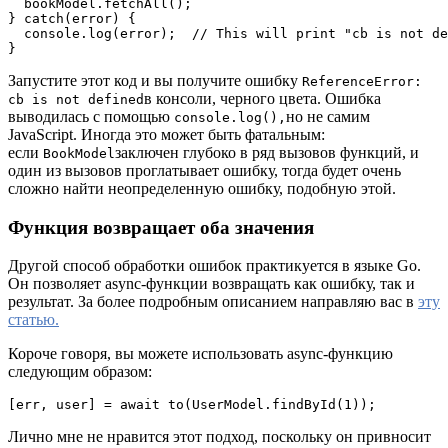
  bookModel.fetchAll();

} catch(error) {

  console.log(error);  // This will print "cb is not de
}
Запустите этот код и вы получите ошибку
ReferenceError:
в консоли, черного цвета. Ошибка
cb is not defined
выводилась с помощью
но не самим
console.log(),
JavaScript. Иногда это может быть фатальным:
если
заключен глубоко в ряд вызовов функций, и
BookModel
один из вызовов проглатывает ошибку, тогда будет очень
сложно найти неопределенную ошибку, подобную этой.
Функция возвращает оба значения
Другой способ обработки ошибок практикуется в языке Go.
Он позволяет async-функции возвращать как ошибку, так и
результат. За более подробным описанием направляю вас в
эту
статью.
Короче говоря, вы можете использовать async-функцию
следующим образом:
[err, user] = await to(UserModel.findById(1));
Лично мне не нравится этот подход, поскольку он привносит