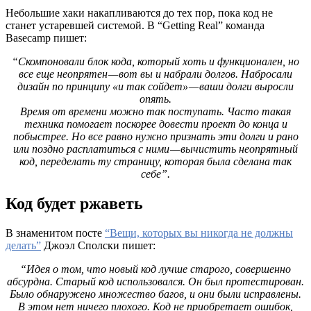
Небольшие хаки накапливаются до тех пор, пока код не
станет устаревшей системой. В “Getting Real” команда
Basecamp пишет:
“Скомпоновали блок кода, который хоть и функционален, но
все еще неопрятен — вот вы и набрали долгов. Набросали
дизайн по принципу «и так сойдет» — ваши долги выросли
опять.
Время от времени можно так поступать. Часто такая
техника помогает поскорее довести проект до конца и
побыстрее. Но все равно нужно признать эти долги и рано
или поздно расплатиться с ними — вычистить неопрятный
код, переделать ту страницу, которая была сделана так
себе”.
Код будет ржаветь
В знаменитом посте
“Вещи, которых вы никогда не должны
делать”
Джоэл Сполски пишет:
“Идея о том, что новый код лучше старого, совершенно
абсурдна. Старый код использовался. Он был протестирован.
Было обнаружено множество багов, и они были исправлены.
В этом нет ничего плохого. Код не приобретает ошибок,