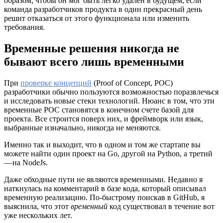
образом, чтобы он мог быть легко удален в будущем, если
команда разработчиков продукта в один прекрасный день
решит отказаться от этого функционала или изменить
требования.
Временные решения никогда не
бывают всего лишь временными
При
проверке концепций
(Proof of Concept, POC)
разработчики обычно пользуются возможностью поразвлечься
и исследовать новые стеки технологий. Нюанс в том, что эти
временные POC становятся в конечном счете базой для
проекта. Все строится поверх них, и фреймворк или язык,
выбранные изначально, никогда не меняются.
Именно так и выходит, что в одном и том же стартапе вы
можете найти один проект на Go, другой на Python, а третий
— на NodeJs.
Даже обходные пути не являются временными. Недавно я
наткнулась на комментарий в базе кода, который описывал
временную реализацию. По-быстрому поискав в GitHub, я
выяснила, что этот
временный
код существовал в течение вот
уже нескольких лет.