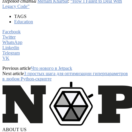
Перевод статьи
Meriam Kharbat
:
“How I Failed to Deal With
Legacy Code”
TAGS
Education
Facebook
Twitter
WhatsApp
Linkedin
Telegram
VK
Previous article
Что нового в Jetpack
Next article
3 простых шага для оптимизации гиперпараметров
в любом Python-скрипте
ABOUT US