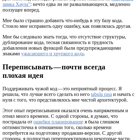
замка Хаула”
: нечто едва ли не разваливающееся, медленно
ползущее вперед.
Мне было страшно добавить что-нибудь в эту базу кода.
Стоило мне исправить одну ошибку, как появлялась другая.
Мне бы следовало знать тогда, что отсутствие структуры,
дублирование кода, тесная связанность и трудность
добавления новых функций были предупреждающими
знаками
ужасающего и хрупкого кода
.
Переписывать — почти всегда
плохая идея
Поддерживать чужой код — это неприятный процесс. Я
решила, что лучше всего сделать из него
tabula rasa
и начать с
нуля с того, что представлялось мне чистой архитектурой.
Этот опыт переписывания оказался очень напряженным и
отнял много времени. С одной стороны, я думаю, что
пострадала от
ошибки планирования
: я была слишком
оптимистична в отношении того, сколько времени
потребуется на подготовку продакшн-версии. С другой
стороны, я полностью перепроектировала некоторые части.