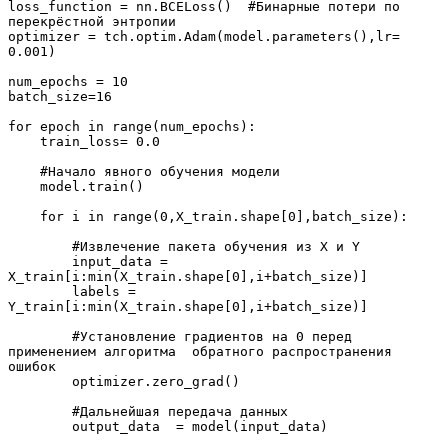
loss_function = nn.BCELoss()  #Бинарные потери по 
перекрёстной энтропии

optimizer = tch.optim.Adam(model.parameters(),lr= 
0.001)

num_epochs = 10

batch_size=16

for epoch in range(num_epochs):

    train_loss= 0.0

    #Начало явного обучения модели

    model.train()

    for i in range(0,X_train.shape[0],batch_size):

        #Извлечение пакета обучения из X и Y

        input_data = 
X_train[i:min(X_train.shape[0],i+batch_size)]

        labels = 
Y_train[i:min(X_train.shape[0],i+batch_size)]

        #Установление градиентов на 0 перед 
применением алгоритма  обратного распространения 
ошибок 

        optimizer.zero_grad()

        #Дальнейшая передача данных

        output_data  = model(input_data)
