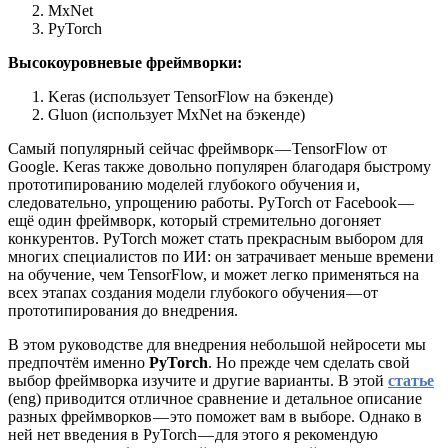
MxNet
PyTorch
Высокоуровневые фреймворки:
Keras (использует TensorFlow на бэкенде)
Gluon (использует MxNet на бэкенде)
Самый популярный сейчас фреймворк — TensorFlow от
Google. Keras также довольно популярен благодаря быстрому
прототипированию моделей глубокого обучения и,
следовательно, упрощению работы. PyTorch от Facebook —
ещё один фреймворк, который стремительно догоняет
конкурентов. PyTorch может стать прекрасным выбором для
многих специалистов по ИИ: он затрачивает меньше времени
на обучение, чем TensorFlow, и может легко применяться на
всех этапах создания модели глубокого обучения — от
прототипирования до внедрения.
В этом руководстве для внедрения небольшой нейросети мы
предпочтём именно
PyTorch
. Но прежде чем сделать свой
выбор фреймворка изучите и другие варианты. В этой
статье
(eng) приводится отличное сравнение и детальное описание
разных фреймворков — это поможет вам в выборе. Однако в
ней нет введения в PyTorch — для этого я рекомендую