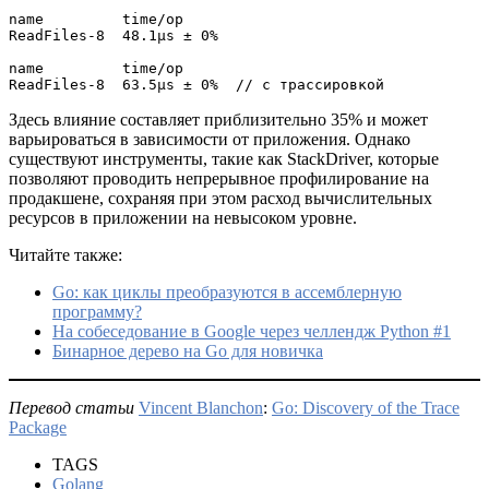
name         time/op

ReadFiles-8  48.1µs ± 0%

name         time/op

ReadFiles-8  63.5µs ± 0%  // с трассировкой
Здесь влияние составляет приблизительно 35% и может
варьироваться в зависимости от приложения. Однако
существуют инструменты, такие как StackDriver, которые
позволяют проводить непрерывное профилирование на
продакшене, сохраняя при этом расход вычислительных
ресурсов в приложении на невысоком уровне.
Читайте также:
Go: как циклы преобразуются в ассемблерную
программу?
На собеседование в Google через челлендж Python #1
Бинарное дерево на Go для новичка
Перевод статьи
Vincent Blanchon
:
Go: Discovery of the Trace
Package
TAGS
Golang