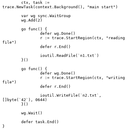
	ctx, task := 
trace.NewTask(context.Background(), "main start")

	var wg sync.WaitGroup

	wg.Add(2)

	go func() {

		defer wg.Done()

		r := trace.StartRegion(ctx, "reading 
file")

		defer r.End()

		ioutil.ReadFile(`n1.txt`)

	}()

	go func() {

		defer wg.Done()

		r := trace.StartRegion(ctx, "writing 
file")

		defer r.End()

		ioutil.WriteFile(`n2.txt`, 
[]byte(`42`), 0644)

	}()

	wg.Wait()

	defer task.End()

}