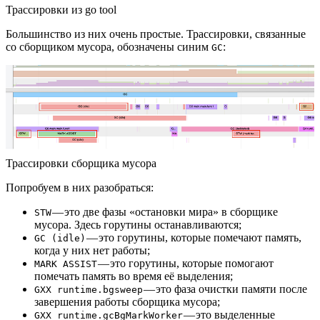
Трассировки из go tool
Большинство из них очень простые. Трассировки, связанные
со сборщиком мусора, обозначены синим
:
GC
Трассировки сборщика мусора
Попробуем в них разобраться:
— это две фазы «остановки мира» в сборщике
STW
мусора. Здесь горутины останавливаются;
— это горутины, которые помечают память,
GC (idle)
когда у них нет работы;
— это горутины, которые помогают
MARK ASSIST
помечать память во время её выделения;
— это фаза очистки памяти после
GXX runtime.bgsweep
завершения работы сборщика мусора;
— это выделенные
GXX runtime.gcBgMarkWorker