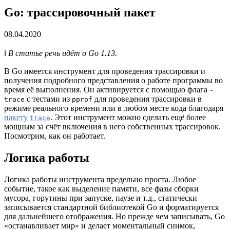
Go: трассировочный пакет
08.04.2020
ℹ️
В статье речь идёт о Go 1.13.
В Go имеется инструмент для проведения трассировки и
получения подробного представления о работе программы во
время её выполнения. Он активируется с помощью флага
-
с тестами из
для проведения трассировки в
trace
pprof
режиме реального времени или в любом месте кода благодаря
пакету
. Этот инструмент можно сделать ещё более
trace
мощным за счёт включения в него собственных трассировок.
Посмотрим, как он работает.
Логика работы
Логика работы инструмента предельно проста. Любое
событие, такое как выделение памяти, все фазы сборки
мусора, горутины при запуске, паузе и т.д., статически
записывается стандартной библиотекой Go и форматируется
для дальнейшего отображения. Но прежде чем записывать, Go
«останавливает мир» и делает моментальный снимок,