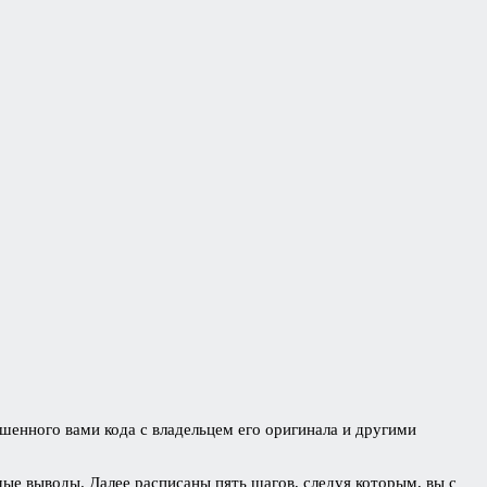
чшенного вами кода с владельцем его оригинала и другими
мые выводы. Далее расписаны пять шагов, следуя которым, вы с