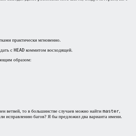
тками практически мгновенно.
HEAD
адать с
коммитом восходящей.
дующим образом:
master
мен ветвей, то в большинстве случаев можно найти
,
или исправлению багов? Я бы предложил два варианта имени.