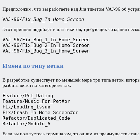
Предположим, что вы работаете над Jira тикетом VAJ-96 об устран
VAJ-96
/Fix_Bug_In_Home_Screen
Этот принцип подойдет и для тикетов, требующих создания неско
VAJ-96/Fix_Bug_1_In_Home_Screen

VAJ-96/Fix_Bug_2_In_Home_Screen

VAJ-96/Fix_Bug_3_In_Home_Screen
Имена по типу ветки
В разработке существует по меньшей мере три типа веток, которы
разбить ветки по категориям так:
Feature/Pet_Dating

Feature/Music_For_Pet#or

Fix/Loading_Issue

Fix/Crash_In_Home_Screen#or

Refactor/Duplicated_Code

Refactor/Module_A
Если вы пользуетесь терминалом, то одним из преимуществ станет