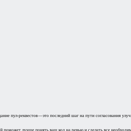
дание пул-реквестов — это последний шаг на пути согласования улу
ый поможет лучше понять ваш код на ревью и сделать все необходи