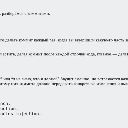
, разберёмся с коммитами.
о делать коммит каждый раз, когда вы завершили какую-то часть 
частить, делая коммит после каждой строчки кода, главное — делат
” или “я не знаю, что я делаю”? Звучит смешно, но встречается ка
этому имя коммита должно передавать конкретные изменения и выгл
nch.

uction.

encies Injection.