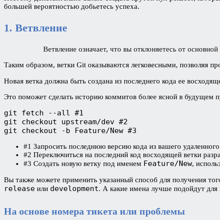
большей вероятностью добьетесь успеха.
1. Ветвление
Ветвление означает, что вы отклоняетесь от основной 
Таким образом, ветки Git оказываются легковесными, позволяя п
Новая ветка должна быть создана из последнего кода ее восходящ
Это поможет сделать историю коммитов более ясной в будущем п
git fetch --all #1

git checkout upstream/dev #2

git checkout -b Feature/New #3
#1 Запросить последнюю версию кода из вашего удаленного
#2 Переключиться на последний код восходящей ветки разр
Feature/New
#3 Создать новую ветку под именем
, исполь
Вы также можете применить указанный способ для получения того 
release
development
или
. А какие имена лучше подойдут для
На основе номера тикета или проблемы