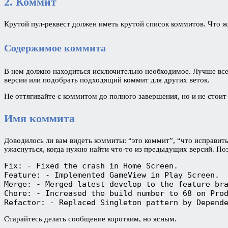
2. Коммит
Крутой пул-реквест должен иметь крутой список коммитов. Что ж
Содержимое коммита
В нем должно находиться исключительно необходимое. Лучше всег
версии или подобрать подходящий коммит для других веток.
Не оттягивайте с коммитом до полного завершения, но и не стоит 
Имя коммита
Доводилось ли вам видеть коммиты: “это коммит”, “что исправить
ужаснуться, когда нужно найти что-то из предыдущих версий. По
Fix: - Fixed the crash in Home Screen.

Feature: - Implemented GameView in Play Screen.

Merge: - Merged latest develop to the feature bra
Chore: - Increased the build number to 68 on Prod
Refactor: - Replaced Singleton pattern by Depend
Старайтесь делать сообщение коротким, но ясным.