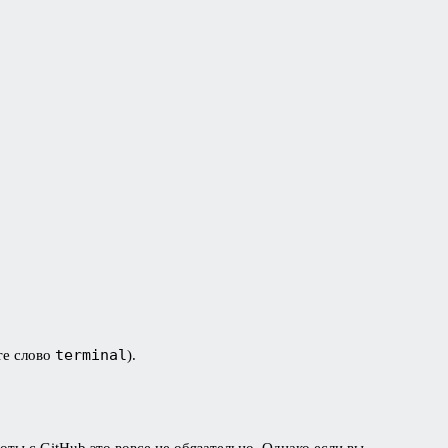
terminal
те слово
).