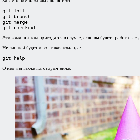
Затем к ним добавим еще вот эти:
git init

git branch

git merge

git checkout
Эти команды вам пригодятся в случае, если вы будете работать с
Не лишней будет и вот такая команда:
git help
О ней мы также поговорим ниже.