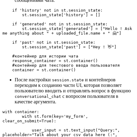
сообщениями чата.
    if 'history' not in st.session_state:
        st.session_state['history'] = []
    if 'generated' not in st.session_state:
        st.session_state['generated'] = ["Hello ! Ask 
me anything about " + uploaded_file.name + " 🤗"]
    if 'past' not in st.session_state:
        st.session_state['past'] = ["Hey ! 👋"]
    #контейнер для истории чата
    response_container = st.container()
    #контейнер для текстового ввода пользователя
    container = st.container()
После настройки
и контейнеров
session.state
переходим к созданию части UI, которая позволяет
пользователю вводить и отправлять вопрос в функцию
с вопросом пользователя в
conversational_chat
качестве аргумента.
with container:
        with st.form(key='my_form', 
clear_on_submit=True):
            user_input = st.text_input("Query:", 
placeholder="Talk about your csv data here (:", 