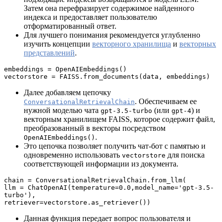
Затем она перефразирует содержимое найденного
индекса и предоставляет пользователю
отформатированный ответ.
Для лучшего понимания рекомендуется углубленно
изучить концепции
векторного хранилища
и
векторных
представлений
.
embeddings = OpenAIEmbeddings()
vectorstore = FAISS.from_documents(data, embeddings)
Далее добавляем цепочку
. Обеспечиваем ее
ConversationalRetrievalChain
нужной моделью чата
(или
) и
gpt-3.5-turbo
gpt-4
векторным хранилищем FAISS, которое содержит файл,
преобразованный в векторы посредством
.
OpenAIEmbeddings()
Это цепочка позволяет получить чат-бот с памятью и
одновременно использовать
для поиска
vectorstore
соответствующей информации из документа.
chain = ConversationalRetrievalChain.from_llm(
llm = ChatOpenAI(temperature=0.0,model_name='gpt-3.5-
turbo'),
retriever=vectorstore.as_retriever())
Данная функция передает вопрос пользователя и