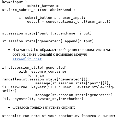
key='input')
            submit_button = 
st.form_submit_button(label='Send')
        if submit_button and user_input:
            output = conversational_chat(user_input)
st.session_state['past'].append(user_input)
st.session_state['generated'].append(output)
Эта часть UI отображает сообщения пользователя и чат-
бота на сайте Streamlit с помощью модуля
.
streamlit_chat
if st.session_state['generated']:
        with response_container:
            for i in 
range(len(st.session_state['generated'])):
                message(st.session_state["past"][i], 
is_user=True, key=str(i) + '_user', avatar_style="big-
smile")
                message(st.session_state["generated"]
[i], key=str(i), avatar_style="thumbs")
Осталось только запустить скрипт:
streamlit run name_of_your_chatbot.py #запуск с именем 