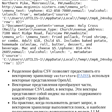
Northern Pike, Monroeville, PA\nwebsite: 
http://www.mcginnis-sisters.com/\nmenu_url: 
\nmenu_text: \nphone: 412-858-7000\nemail: \nalcohol: 
\nlunch: True', metadata={'source': 
'C:\\Users\\UTILIS~1\\AppData\\Local\\Temp\\tmp6_24nxby
'row': 0})"
1:"Document(page_content='venue_name: Holy Cross 
(Reilly Center)\nvenue_type: Church\nvenue_address: 
7100 West Ridge Road, Fairview PA\nwebsite: 
\nmenu_url: \nmenu_text: Fried pollack, fried shrimp, 
or combo. Adult $10, Child $5. Includes baked potato, 
homemade coleslaw, roll, butter, dessert, and 
beverage. Mac and cheese $5.\nphone: 814-474-
2605\nemail: \nalcohol: \nlunch: ', metadata=
{'source': 
'C:\\Users\\UTILIS~1\\AppData\\Local\\Temp\\tmp6_24nxby
'row': 1})"
Разделение файла CSV позволяет предоставить его
векторному хранилищу
(
FAISS
), используя
vectorstore
векторные представления OpenAI.
Векторные представления преобразуют части,
разделенные CSVLoader, в векторы. Эти векторы
представляют собой индекс на основе содержимого
каждой строки файла.
На практике, когда пользователь делает запрос, в
векторном хранилище выполняется поиск, и наиболее
подходящие индексы возвращаются в модель LLM.