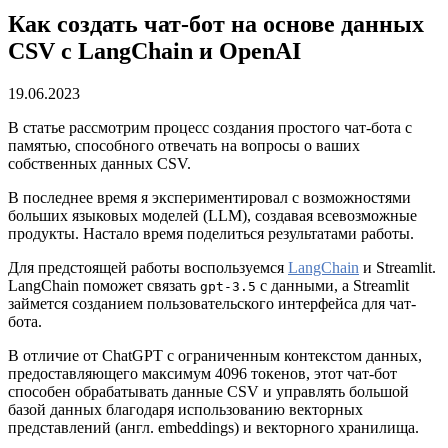
Как создать чат-бот на основе данных
CSV с LangChain и OpenAI
19.06.2023
В статье рассмотрим процесс создания простого чат-бота с
памятью, способного отвечать на вопросы о ваших
собственных данных CSV.
В последнее время я экспериментировал с возможностями
больших языковых моделей (LLM), создавая всевозможные
продукты. Настало время поделиться результатами работы.
Для предстоящей работы воспользуемся
LangChain
и Streamlit.
LangChain поможет связать
с данными, а Streamlit
gpt-3.5
займется созданием пользовательского интерфейса для чат-
бота.
В отличие от ChatGPT с ограниченным контекстом данных,
предоставляющего максимум 4096 токенов, этот чат-бот
способен обрабатывать данные CSV и управлять большой
базой данных благодаря использованию векторных
представлений (англ. embeddings) и векторного хранилища.