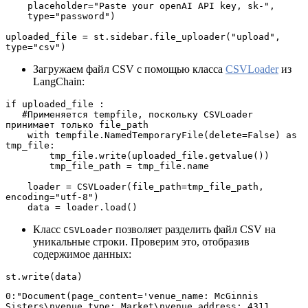
    placeholder="Paste your openAI API key, sk-",
    type="password")
uploaded_file = st.sidebar.file_uploader("upload", 
type="csv")
Загружаем файл CSV с помощью класса
CSVLoader
из
LangChain:
if uploaded_file :
   #Применяется tempfile, поскольку CSVLoader 
принимает только file_path
    with tempfile.NamedTemporaryFile(delete=False) as 
tmp_file:
        tmp_file.write(uploaded_file.getvalue())
        tmp_file_path = tmp_file.name
    loader = CSVLoader(file_path=tmp_file_path, 
encoding="utf-8")
    data = loader.load()
Класс
позволяет разделить файл CSV на
CSVLoader
уникальные строки. Проверим это, отобразив
содержимое данных:
st.write(data)
0:"Document(page_content='venue_name: McGinnis 
Sisters\nvenue_type: Market\nvenue_address: 4311 