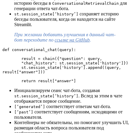
историю беседы в
для
ConversationalRetrievalChain
генерации ответа чат-бота.
сохраняет историю
st.session_state[‘history’]
беседы пользователя, когда он находится на сайте
Streamlit.
При желании добавить улучшения в данный чат-
бот переходите по
ссылке на GitHub
.
def conversational_chat(query):
        result = chain({"question": query, 
        "chat_history": st.session_state['history']})
        st.session_state['history'].append((query, 
result["answer"]))
        return result["answer"]
Инициализируем сеанс чат-бота, создавая
. Вслед за этим в чате
st.session_state[‘history’]
отображается первое сообщение.
соответствует ответам чат-бота.
[‘generated’]
соответствует сообщениям, исходящими от
[‘past’]
пользователя.
Контейнеры не обязательны, но помогают улучшить UI,
размещая область вопроса пользователя под