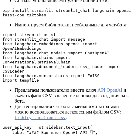
Сначала устанавливаем нужные библиотеки:
pip install streamlit streamlit_chat langchain openai 
faiss-cpu tiktoken
Импортируем библиотеки, необходимые для чат-бота:
import streamlit as st
from streamlit_chat import message
from langchain.embeddings.openai import 
OpenAIEmbeddings
from langchain.chat_models import ChatOpenAI
from langchain.chains import 
ConversationalRetrievalChain
from langchain.document_loaders.csv_loader import 
CSVLoader
from langchain.vectorstores import FAISS
import tempfile
Предлагаем пользователю ввести ключ
API OpenAI
и
скачать файл CSV в качестве основы для создания чат-
бота.
Для тестирования чат-бота с меньшими затратами
можно воспользоваться легковесным файлом CSV:
.
fishfry-locations.csv
user_api_key = st.sidebar.text_input(
    label="#### Ваш ключ OpenAI API 👇",