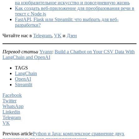
на изобразительное искусство и повседневную жизнь
Как создать веб-приложение для преобразования речи в
текст с Node.js
FastAPI, Flask или Streamlit: что выбрать для веб-
разработки?
Читайте нас в
Telegram
,
VK
и
Дзен
Перевод статьи
Yvann
:
Build a Chatbot on Your CSV Data With
LangChain and OpenAI
TAGS
LangChain
OpenAI
Streamlit
Facebook
Twitter
WhatsApp
Linkedin
Telegram
VK
Previous article
Python и Java: комплексное сравнение двух