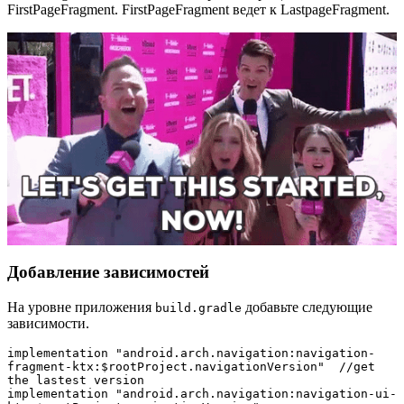
FirstPageFragment. FirstPageFragment ведет к LastpageFragment.
Добавление зависимостей
На уровне приложения
добавьте следующие
build.gradle
зависимости.
implementation "android.arch.navigation:navigation-
fragment-ktx:$rootProject.navigationVersion"  //get 
the lastest version

implementation "android.arch.navigation:navigation-ui-