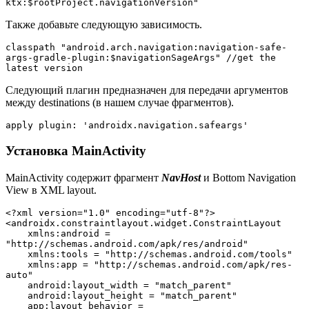
ktx:$rootProject.navigationVersion"
Также добавьте следующую зависимость.
classpath "android.arch.navigation:navigation-safe-
args-gradle-plugin:$navigationSageArgs" //get the 
latest version
Следующий плагин предназначен для передачи аргументов
между destinations (в нашем случае фрагментов).
apply plugin: 'androidx.navigation.safeargs'
Установка MainActivity
MainActivity содержит фрагмент
NavHost
и Bottom Navigation
View в XML layout.
<?xml version="1.0" encoding="utf-8"?>

<androidx.constraintlayout.widget.ConstraintLayout

    xmlns:android = 
"http://schemas.android.com/apk/res/android"

    xmlns:tools = "http://schemas.android.com/tools"

    xmlns:app = "http://schemas.android.com/apk/res-
auto"

    android:layout_width = "match_parent"

    android:layout_height = "match_parent"

    app:layout_behavior = 