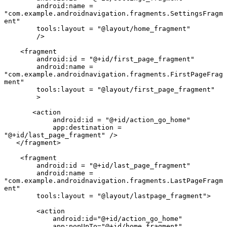
        android:name = 
"com.example.androidnavigation.fragments.SettingsFragm
ent"

        tools:layout = "@layout/home_fragment"

        />

    <fragment

        android:id = "@+id/first_page_fragment"

        android:name = 
"com.example.androidnavigation.fragments.FirstPageFrag
ment"

        tools:layout = "@layout/first_page_fragment"

        >

       <action

            android:id = "@+id/action_go_home"

            app:destination = 
"@+id/last_page_fragment" />

   </fragment>

    <fragment

        android:id = "@+id/last_page_fragment"

        android:name = 
"com.example.androidnavigation.fragments.LastPageFragm
ent"

        tools:layout = "@layout/lastpage_fragment">

        <action

            android:id="@+id/action_go_home"

            app:popUpTo="@+id/home_fragment"
