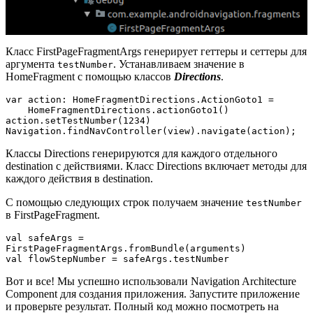
Класс FirstPageFragmentArgs генерирует геттеры и сеттеры для
аргумента
. Устанавливаем значение в
testNumber
HomeFragment с помощью классов
Directions
.
var action: HomeFragmentDirections.ActionGoto1 =

    HomeFragmentDirections.actionGoto1()

action.setTestNumber(1234)

Navigation.findNavController(view).navigate(action);
Классы Directions генерируются для каждого отдельного
destination с действиями. Класс Directions включает методы для
каждого действия в destination.
С помощью следующих строк получаем значение
testNumber
в FirstPageFragment.
val safeArgs = 
FirstPageFragmentArgs.fromBundle(arguments)

val flowStepNumber = safeArgs.testNumber
Вот и все! Мы успешно использовали Navigation Architecture
Component для создания приложения. Запустите приложение
и проверьте результат. Полный код можно посмотреть на