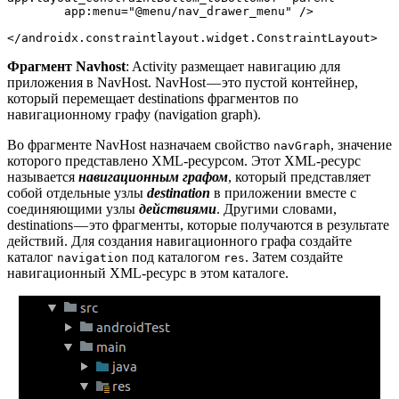
        app:menu="@menu/nav_drawer_menu" />

</androidx.constraintlayout.widget.ConstraintLayout>
Фрагмент Navhost
: Activity размещает навигацию для
приложения в NavHost. NavHost — это пустой контейнер,
который перемещает destinations фрагментов по
навигационному графу (navigation graph).
Во фрагменте NavHost назначаем свойство
, значение
navGraph
которого представлено XML-ресурсом. Этот XML-ресурс
называется
навигационным графом
, который представляет
собой отдельные узлы
destination
в приложении вместе с
соединяющими узлы
действиями
. Другими словами,
destinations — это фрагменты, которые получаются в результате
действий. Для создания навигационного графа создайте
каталог
под каталогом
. Затем создайте
navigation
res
навигационный XML-ресурс в этом каталоге.