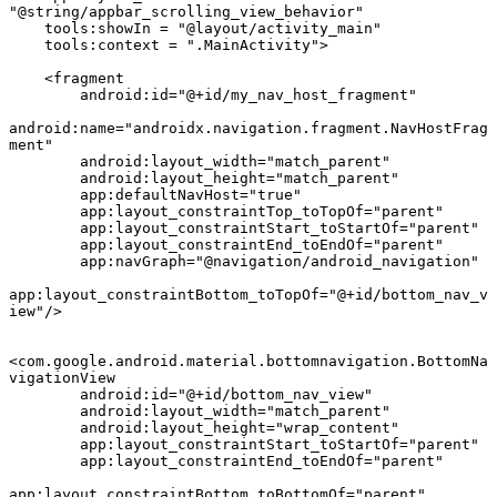
"@string/appbar_scrolling_view_behavior"

    tools:showIn = "@layout/activity_main"

    tools:context = ".MainActivity">

    <fragment

        android:id="@+id/my_nav_host_fragment"

android:name="androidx.navigation.fragment.NavHostFrag
ment"

        android:layout_width="match_parent"

        android:layout_height="match_parent"

        app:defaultNavHost="true"

        app:layout_constraintTop_toTopOf="parent"

        app:layout_constraintStart_toStartOf="parent"

        app:layout_constraintEnd_toEndOf="parent"

        app:navGraph="@navigation/android_navigation"

app:layout_constraintBottom_toTopOf="@+id/bottom_nav_v
iew"/>

<com.google.android.material.bottomnavigation.BottomNa
vigationView

        android:id="@+id/bottom_nav_view"

        android:layout_width="match_parent"

        android:layout_height="wrap_content"

        app:layout_constraintStart_toStartOf="parent"

        app:layout_constraintEnd_toEndOf="parent"

app:layout_constraintBottom_toBottomOf="parent"
