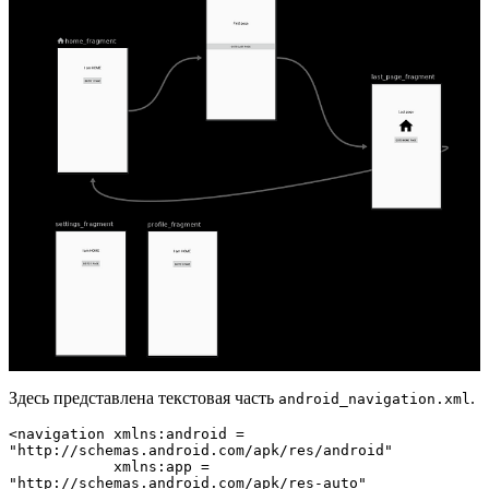
Здесь представлена текстовая часть
.
android_navigation.xml
<navigation xmlns:android = 
"http://schemas.android.com/apk/res/android"

            xmlns:app = 
"http://schemas.android.com/apk/res-auto"
