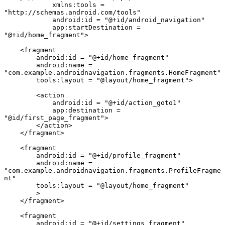
            xmlns:tools = 
"http://schemas.android.com/tools"

            android:id = "@+id/android_navigation"

            app:startDestination = 
"@+id/home_fragment">

    <fragment

        android:id = "@+id/home_fragment"

        android:name = 
"com.example.androidnavigation.fragments.HomeFragment"

        tools:layout = "@layout/home_fragment">

        <action

            android:id = "@+id/action_goto1"

            app:destination = 
"@id/first_page_fragment">

        </action>

    </fragment>

    <fragment

        android:id = "@+id/profile_fragment"

        android:name = 
"com.example.androidnavigation.fragments.ProfileFragme
nt"

        tools:layout = "@layout/home_fragment"

        >

    </fragment>

    <fragment

        android:id = "@+id/settings_fragment"
