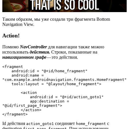
Таким образом, мы уже создали три фрагмента Bottom
Navigation View.
Action!
Помимо
NavController
для навигации также можно
использовать
действия.
Строки, показанные на
навигационном графе
— это действия.
<fragment

    android:id = "@+id/home_fragment"

    android:name = 
"com.example.androidnavigation.fragments.HomeFragment"

    tools:layout = "@layout/home_fragment">

        <action

            android:id = "@+id/action_goto1"

            app:destination = 
"@id/first_page_fragment">

        </action>

</fragment>
Id действия
соединяет
с
action_goto1
home_fragment
destination
. При использовании
first_page_fragment