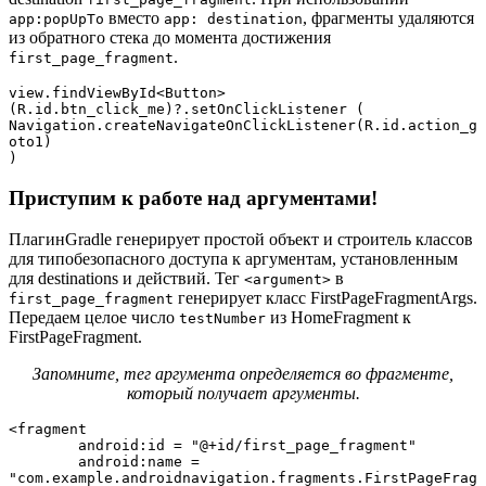
вместо
, фрагменты удаляются
app:popUpTo
app: destination
из обратного стека до момента достижения
.
first_page_fragment
view.findViewById<Button>
(R.id.btn_click_me)?.setOnClickListener (       
Navigation.createNavigateOnClickListener(R.id.action_g
oto1)

)
Приступим к работе над аргументами!
Плагин
Gradle генерирует простой объект и строитель классов
для типобезопасного доступа к аргументам, установленным
для destinations и действий. Тег
в
<argument>
генерирует класс FirstPageFragmentArgs.
first_page_fragment
Передаем целое число
из HomeFragment к
testNumber
FirstPageFragment.
Запомните, тег аргумента определяется во фрагменте,
который получает аргументы.
<fragment

        android:id = "@+id/first_page_fragment"

        android:name = 
"com.example.androidnavigation.fragments.FirstPageFrag