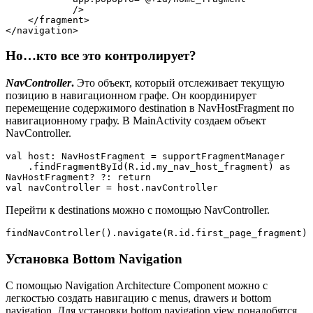
            />

    </fragment>

</navigation>
Но…кто все это контролирует?
NavController
.
Это объект, который отслеживает текущую
позицию в навигационном графе. Он координирует
перемещение содержимого destination в NavHostFragment по
навигационному графу. В MainActivity создаем объект
NavController.
val host: NavHostFragment = supportFragmentManager

    .findFragmentById(R.id.my_nav_host_fragment) as 
NavHostFragment? ?: return

val navController = host.navController
Перейти к destinations можно с помощью NavController.
findNavController().navigate(R.id.first_page_fragment)
Установка Bottom Navigation
С помощью Navigation Architecture Component можно с
легкостью создать навигацию с menus, drawers и bottom
navigation. Для установки bottom navigation view понадобятся