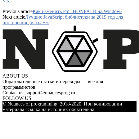
VK
Previous article
Как изменить PYTHONPATH на Windows
Next article
Лучшие JavaScript библиотеки за 2019 год для
построения диаграмм
ABOUT US
Образовательные статьи и переводы — всё для
программистов
Contact us:
support@nuancesprog.ru
FOLLOW US
© Nuances of programming, 2018-2020. При копировании
материала ссылка на источник обязательна.