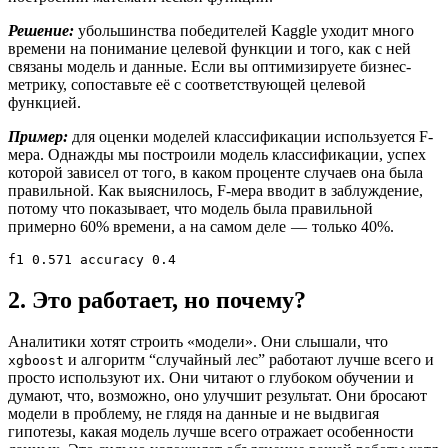
Решение:
у
большинства победителей Kaggle уходит много
времени на понимание целевой функции и того, как с ней
связаны модель и данные. Если вы оптимизируете бизнес-
метрику, сопоставьте её с соответствующей целевой
функцией.
Пример:
для оценки моделей классификации используется F-
мера. Однажды мы построили модель классификации, успех
которой зависел от того, в каком проценте случаев она была
правильной. Как выяснилось, F-мера вводит в заблуждение,
потому что показывает, что модель была правильной
примерно 60% времени, а на самом деле — только 40%.
f1 0.571 accuracy 0.4
2. Это работает, но почему?
Аналитики хотят строить «модели». Они слышали, что
и алгоритм “случайный лес” работают лучше всего и
xgboost
просто используют их. Они читают о глубоком обучении и
думают, что, возможно, оно улучшит результат. Они бросают
модели в проблему, не глядя на данные и не выдвигая
гипотезы, какая модель лучше всего отражает особенности