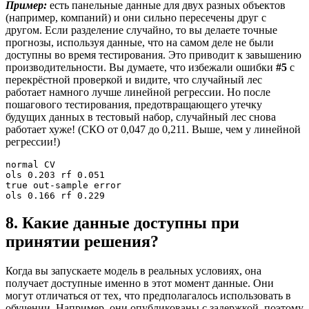
Пример:
есть панельные данные для двух разных объектов
(например, компаний) и они сильно пересечены друг с
другом. Если разделение случайно, то вы делаете точные
прогнозы, используя данные, что на самом деле не были
доступны во время тестирования. Это приводит к завышению
производительности. Вы думаете, что избежали ошибки
#5
с
перекрёстной проверкой и видите, что случайный лес
работает намного лучше линейной регрессии. Но после
пошагового тестирования, предотвращающего утечку
будущих данных в тестовый набор, случайный лес снова
работает хуже! (СКО от 0,047 до 0,211. Выше, чем у линейной
регрессии!)
normal CV
ols 0.203 rf 0.051
true out-sample error
ols 0.166 rf 0.229
8. Какие данные доступны при
принятии решения?
Когда вы запускаете модель в реальных условиях, она
получает доступные именно в этот момент данные. Они
могут отличаться от тех, что предполагалось использовать в
обучении. Например, они опубликованы с задержкой, поэтому