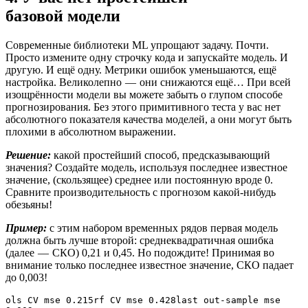
базовой модели
Современные библиотеки ML упрощают задачу. Почти.
Просто измените одну строчку кода и запускайте модель. И
другую. И ещё одну. Метрики ошибок уменьшаются, ещё
настройка. Великолепно — они снижаются ещё… При всей
изощрённости модели вы можете забыть о глупом способе
прогнозирования. Без этого примитивного теста у вас нет
абсолютного показателя качества моделей, а они могут быть
плохими в абсолютном выражении.
Решение:
какой простейший способ, предсказывающий
значения? Создайте модель, используя последнее известное
значение, (скользящее) среднее или постоянную вроде 0.
Сравните производительность с прогнозом какой-нибудь
обезьяны!
Пример:
с этим набором временных рядов первая модель
должна быть лучше второй: среднеквадратичная ошибка
(далее — СКО) 0,21 и 0,45. Но подождите! Принимая во
внимание только последнее известное значение, СКО падает
до 0,003!
ols CV mse 0.215rf CV mse 0.428last out-sample mse 