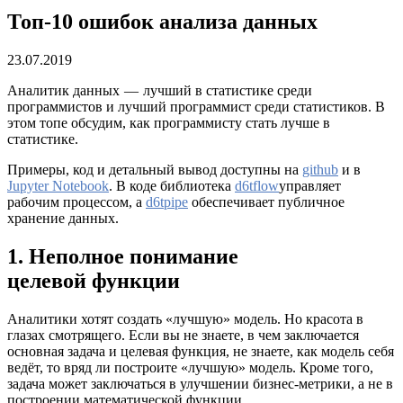
Топ-10 ошибок анализа данных
23.07.2019
Аналитик данных — лучший в статистике среди
программистов и лучший программист среди статистиков. В
этом топе обсудим, как программисту стать лучше в
статистике.
Примеры, код и детальный вывод доступны на
github
и в
Jupyter Notebook
. В коде библиотека
d6tflow
управляет
рабочим процессом, а
d6tpipe
обеспечивает публичное
хранение данных.
1. Неполное понимание
целевой функции
Аналитики хотят создать «лучшую» модель. Но красота в
глазах смотрящего. Если вы не знаете, в чем заключается
основная задача и целевая функция, не знаете, как модель себя
ведёт, то вряд ли построите «лучшую» модель. Кроме того,
задача может заключаться в улучшении бизнес-метрики, а не в
построении математической функции.