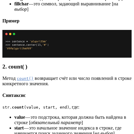
fillchar
—это символ, задающий выравнивание [на
выбор
]
Пример
2. count( )
Метод
возвращает счёт или число появлений в строке
count()
конкретного значения.
Синтаксис
, где:
str.
count
(value, start, end)
value
— это подстрока, которая должна быть найдена в
строке [
обязательный параметр
]
start
— это начальное значение индекса в строке, где
начинается поиск заданного значения [
на выбор
]