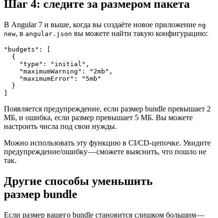
Шаг 4: следите за размером пакета
В Angular 7 и выше, когда вы создаёте новое приложение
ng
, в
вы можете найти такую конфигурацию:
new
angular.json
"budgets": [
  {
    "type": "initial",
    "maximumWarning": "2mb",
    "maximumError": "5mb"
  }
]
Появляется предупреждение, если размер bundle превышает 2
МБ, и ошибка, если размер превышает 5 МБ. Вы можете
настроить числа под свои нужды.
Можно использовать эту функцию в CI/CD-цепочке. Увидите
предупреждение/ошибку — сможете выяснить, что пошло не
так.
Другие способы уменьшить
размер bundle
Если размер вашего bundle становится слишком большим —