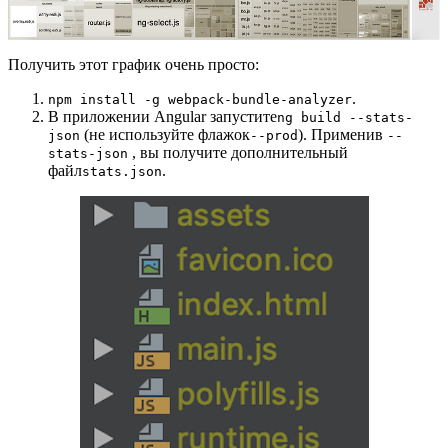
Получить этот график очень просто:
.
npm install -g webpack-bundle-analyzer
В приложении Angular запустите
ng build --stats-
(не используйте флажок
). Применив
json
--prod
--
, вы получите дополнительный
stats-json
файл
.
stats.json