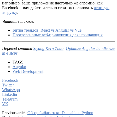
например, ваше приложение настолько же огромно, как
Facebook — вам действительно стоит использовать
ленивую
загрузку
.
Читайте также:
Битва трендов: React vs Angular vs Vue
Прогрессивные веб-приложения для начинающих
Перевод статьи
Siyang Kern Zhao
:
Optimize Angular bundle size
in 4 steps
TAGS
Angular
Web Development
Facebook
Twitter
WhatsApp
Linkedin
Telegram
VK
Previous article
Обзор библиотеки Datatable в Python