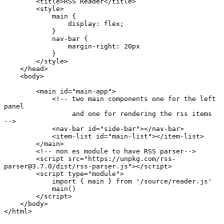
        <title>RSS Reader</title>

        <style>

            main {

                display: flex;

            }

            nav-bar {

                margin-right: 20px

            }

        </style>

    </head>

    <body>

        <main id="main-app">

            <!-- two main components one for the left 
panel

                 and one for rendering the rss items  
-->

            <nav-bar id="side-bar"></nav-bar>

            <item-list id="main-list"></item-list>

        </main>

        <!-- non es module to have RSS parser-->

        <script src="https://unpkg.com/rss-
parser@3.7.0/dist/rss-parser.js"></script>

        <script type="module">

            import { main } from '/source/reader.js'

            main()

        </script>

    </body>

</html>