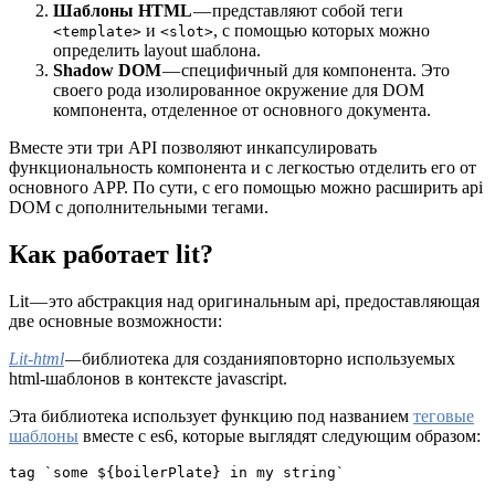
Шаблоны HTML
— представляют собой теги
и
, с помощью которых можно
<template>
<slot>
определить layout шаблона.
Shadow DOM
— специфичный для компонента. Это
своего рода изолированное окружение для DOM
компонента, отделенное от основного документа.
Вместе эти три API позволяют инкапсулировать
функциональность компонента и с легкостью отделить его от
основного APP. По сути, с его помощью можно расширить api
DOM с дополнительными тегами.
Как работает lit?
Lit — это абстракция над оригинальным api, предоставляющая
две основные возможности:
Lit-html
—
библиотека для созданияповторно используемых
html-шаблонов в контексте javascript.
Эта библиотека использует функцию под названием
теговые
шаблоны
вместе с es6, которые выглядят следующим образом:
tag `some ${boilerPlate} in my string`