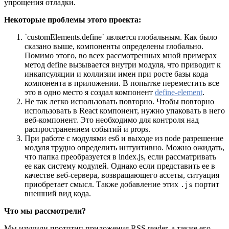
упрощения отладки.
Некоторые проблемы этого проекта:
`customElements.define` является глобальным. Как было
сказано выше, компоненты определены глобально.
Помимо этого, во всех рассмотренных мной примерах
метод define вызывается внутри модуля, что приводит к
инкапсуляции и коллизии имен при росте базы кода
компонента в приложении. В попытке переместить все
это в одно место я создал компонент
define-element
.
Не так легко использовать повторно. Чтобы повторно
использовать в React компонент, нужно упаковать в него
веб-компонент. Это необходимо для контроля над
распространением событий и props.
При работе с модулями es6 и выходе из node разрешение
модуля трудно определить интуитивно. Можно ожидать,
что папка преобразуется в index.js, если рассматривать
ее как систему модулей. Однако если представить ее в
качестве веб-сервера, возвращающего ассеты, ситуация
приобретает смысл. Также добавление этих
портит
.js
внешний вид кода.
Что мы рассмотрели?
Мы изучили прототип приложения RSS reader, а также его