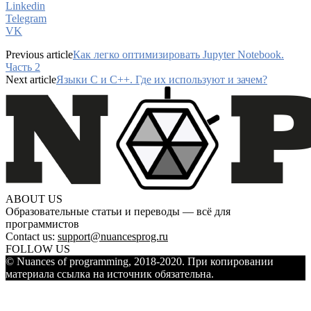
Linkedin
Telegram
VK
Previous article
Как легко оптимизировать Jupyter Notebook.
Часть 2
Next article
Языки C и C++. Где их используют и зачем?
ABOUT US
Образовательные статьи и переводы — всё для
программистов
Contact us:
support@nuancesprog.ru
FOLLOW US
© Nuances of programming, 2018-2020. При копировании
материала ссылка на источник обязательна.