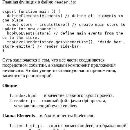
Главная функция в файле
:
reader.js
export function main () {

  defineElements(elements) // define all elements in 
one place

  const store = createStore() // create main store to 
update for new channels

  hookUpEvents(store) // define main events from the 
ui to the store.

  topLevelRender(store.getSideBarList(), '#side-bar', 
store.emitter) // render side-bar.

}
Суть заключается в том, что все части соединяются
посредством событий, а каждый компонент приложения
независим. Чтобы увидеть остальную часть приложения,
загляните в репозиторий.
Общие
— в качестве главного layout проекта.
index.html
— главный файл javascript проекта,
reader.js
устанавливающий event emitters.
Папка Elements
— веб-компоненты lit-element.
— список элементов feed, отображающий
item-list.js