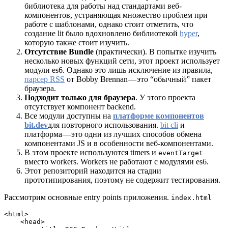
библиотека для работы над стандартами веб-
компонентов, устраняющая множество проблем при
работе с шаблонами, однако стоит отметить, что
создание lit было вдохновлено библиотекой
hyper
,
которую также стоит изучить.
Отсутствие Bundle
(практически). В попытке изучить
несколько новых функций сети, этот проект использует
модули es6. Однако это лишь исключение из правила,
парсер RSS
от Bobby Brennan — это “обычный” пакет
браузера.
Подходит только для браузера
. У этого проекта
отсутствует компонент backend.
Все модули доступны на
платформе компонентов
bit.dev
для повторного использования.
bit cli
и
платформа — это одни из лучших способов обмена
компонентами JS и в особенности веб-компонентами.
В этом проекте используются timers и
eventTarget
вместо workers. Workers не работают с модулями es6.
Этот репозиторий находится на стадии
прототипирования, поэтому не содержит тестирования.
Рассмотрим основные entry points приложения.
index.html
<html>

    <head>
