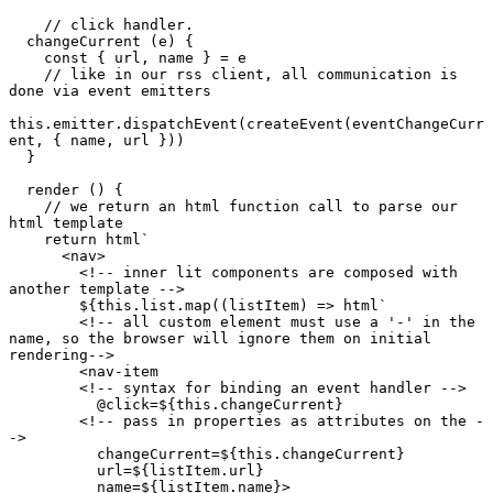
    // click handler.

  changeCurrent (e) {

    const { url, name } = e

    // like in our rss client, all communication is 
done via event emitters

this.emitter.dispatchEvent(createEvent(eventChangeCurr
ent, { name, url }))

  }

  render () {

    // we return an html function call to parse our 
html template

    return html`

      <nav>

        <!-- inner lit components are composed with 
another template -->

        ${this.list.map((listItem) => html`

        <!-- all custom element must use a '-' in the 
name, so the browser will ignore them on initial 
rendering-->

        <nav-item

        <!-- syntax for binding an event handler -->

          @click=${this.changeCurrent}

        <!-- pass in properties as attributes on the -
->

          changeCurrent=${this.changeCurrent}

          url=${listItem.url}

          name=${listItem.name}>
