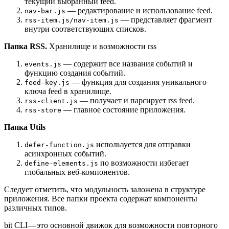
текущий выбранный feed.
— редактирование и использование feed.
nav-bar.js
— представляет фрагмент
rss-item.js/nav-item.js
внутри соответствующих списков.
Папка RSS.
Хранилище и возможности rss
— содержит все названия событий и
events.js
функцию создания событий.
— функция для создания уникального
feed-key.js
ключа feed в хранилище.
— получает и парсирует rss feed.
rss-client.js
— главное состояние приложения.
rss-store
Папка Utils
используется для отправки
defer-function.js
асинхронных событий.
по возможности избегает
define-elements.js
глобальных веб-компонентов.
Следует отметить, что модульность заложена в структуре
приложения. Все папки проекта содержат компоненты
различных типов.
bit CLI — это основной движок для возможности повторного