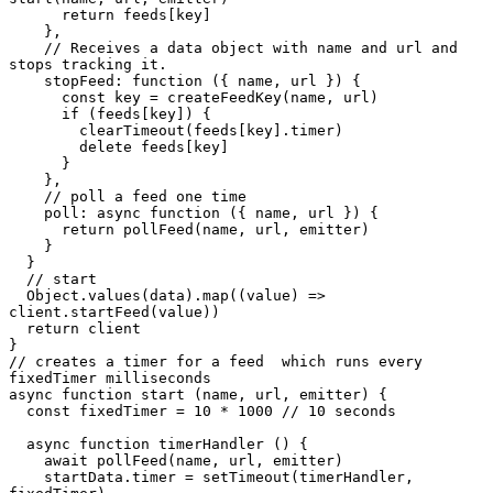
      return feeds[key]

    },

    // Receives a data object with name and url and 
stops tracking it.

    stopFeed: function ({ name, url }) {

      const key = createFeedKey(name, url)

      if (feeds[key]) {

        clearTimeout(feeds[key].timer)

        delete feeds[key]

      }

    },

    // poll a feed one time

    poll: async function ({ name, url }) {

      return pollFeed(name, url, emitter)

    }

  }

  // start

  Object.values(data).map((value) => 
client.startFeed(value))

  return client

}

// creates a timer for a feed  which runs every 
fixedTimer milliseconds

async function start (name, url, emitter) {

  const fixedTimer = 10 * 1000 // 10 seconds

  async function timerHandler () {

    await pollFeed(name, url, emitter)

    startData.timer = setTimeout(timerHandler, 