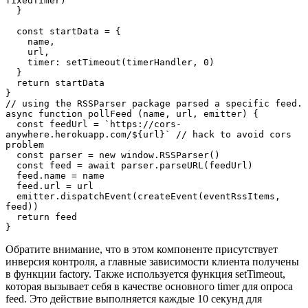
fixedTimer)

  }

  const startData = {

    name,

    url,

    timer: setTimeout(timerHandler, 0)

  }

  return startData

}

// using the RSSParser package parsed a specific feed.

async function pollFeed (name, url, emitter) {

  const feedUrl = `https://cors-
anywhere.herokuapp.com/${url}` // hack to avoid cors 
problem

  const parser = new window.RSSParser()

  const feed = await parser.parseURL(feedUrl)

  feed.name = name

  feed.url = url

  emitter.dispatchEvent(createEvent(eventRssItems, 
feed))

  return feed

}
Обратите внимание, что в этом компоненте присутствует
инверсия контроля, а главные зависимости клиента получены
в функции factory. Также используется функция setTimeout,
которая вызывает себя в качестве основного timer для опроса
feed. Это действие выполняется каждые 10 секунд для