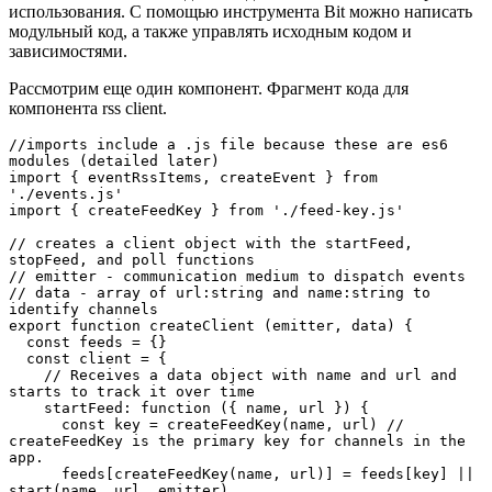
использования. С помощью инструмента Bit можно написать
модульный код, а также управлять исходным кодом и
зависимостями.
Рассмотрим еще один компонент. Фрагмент кода для
компонента rss client.
//imports include a .js file because these are es6 
modules (detailed later)

import { eventRssItems, createEvent } from 
'./events.js'

import { createFeedKey } from './feed-key.js'

// creates a client object with the startFeed, 
stopFeed, and poll functions

// emitter - communication medium to dispatch events

// data - array of url:string and name:string to 
identify channels

export function createClient (emitter, data) {

  const feeds = {}

  const client = {

    // Receives a data object with name and url and 
starts to track it over time

    startFeed: function ({ name, url }) {

      const key = createFeedKey(name, url) // 
createFeedKey is the primary key for channels in the 
app.

      feeds[createFeedKey(name, url)] = feeds[key] || 
start(name, url, emitter)
