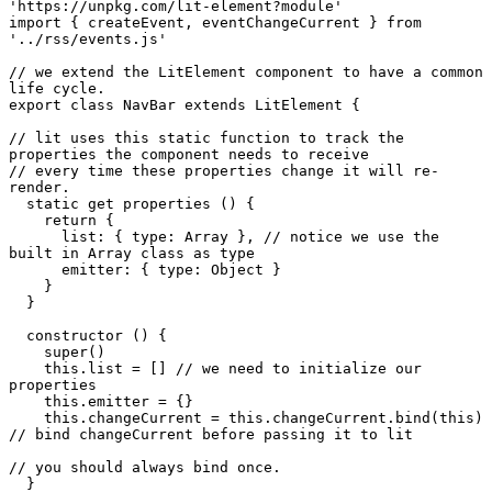
'https://unpkg.com/lit-element?module'

import { createEvent, eventChangeCurrent } from 
'../rss/events.js'

// we extend the LitElement component to have a common 
life cycle.

export class NavBar extends LitElement {

// lit uses this static function to track the 
properties the component needs to receive

// every time these properties change it will re-
render.

  static get properties () {

    return {

      list: { type: Array }, // notice we use the 
built in Array class as type

      emitter: { type: Object }

    }

  }

  constructor () {

    super()

    this.list = [] // we need to initialize our 
properties

    this.emitter = {}

    this.changeCurrent = this.changeCurrent.bind(this) 
// bind changeCurrent before passing it to lit

// you should always bind once.

  }
