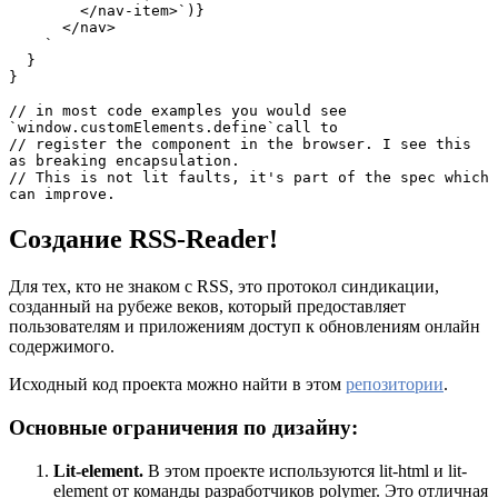
        </nav-item>`)}

      </nav>

    `

  }

}

// in most code examples you would see 
`window.customElements.define`call to

// register the component in the browser. I see this 
as breaking encapsulation.

// This is not lit faults, it's part of the spec which 
can improve.
Создание RSS-Reader!
Для тех, кто не знаком с RSS, это протокол синдикации,
созданный на рубеже веков, который предоставляет
пользователям и приложениям доступ к обновлениям онлайн
содержимого.
Исходный код проекта можно найти в этом
репозитории
.
Основные ограничения по дизайну:
Lit-element.
В этом проекте используются lit-html и lit-
element от команды разработчиков polymer. Это отличная