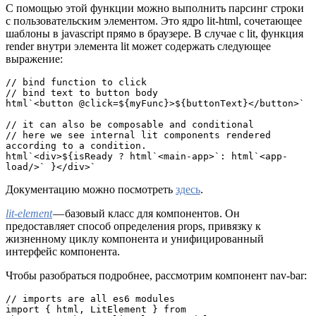
С помощью этой функции можно выполнить парсинг строки
с пользовательским элементом. Это ядро lit-html, сочетающее
шаблоны в javascript прямо в браузере. В случае с lit, функция
render внутри элемента lit может содержать следующее
выражение:
// bind function to click

// bind text to button body

html`<button @click=${myFunc}>${buttonText}</button>`

// it can also be composable and conditional

// here we see internal lit components rendered 
according to a condition.

html`<div>${isReady ? html`<main-app>`: html`<app-
load/>` }</div>`
Документацию можно посмотреть
здесь
.
lit-element
— базовый класс для компонентов. Он
предоставляет способ определения props, привязку к
жизненному циклу компонента и унифицированный
интерфейс компонента.
Чтобы разобраться подробнее, рассмотрим компонент nav-bar:
// imports are all es6 modules

import { html, LitElement } from 