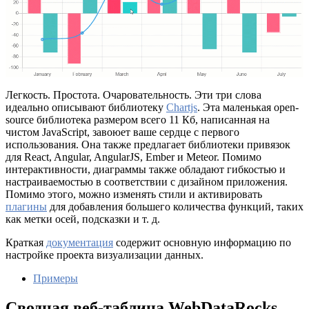
Легкость. Простота. Очаровательность. Эти три слова
идеально описывают библиотеку
Chartjs
. Эта маленькая open-
source библиотека размером всего 11 Кб, написанная на
чистом JavaScript, завоюет ваше сердце с первого
использования. Она также предлагает библиотеки привязок
для React, Angular, AngularJS, Ember и Meteor. Помимо
интерактивности, диаграммы также обладают гибкостью и
настраиваемостью в соответствии с дизайном приложения.
Помимо этого, можно изменять стили и активировать
плагины
для добавления большего количества функций, таких
как метки осей, подсказки и т. д.
Краткая
документация
содержит основную информацию по
настройке проекта визуализации данных.
Примеры
Сводная веб-таблица WebDataRocks