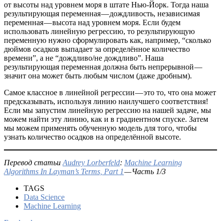
от высоты над уровнем моря в штате Нью-Йорк. Тогда наша
результирующая переменная — дождливость, независимая
переменная — высота над уровнем моря. Если будем
использовать линейную регрессию, то результирующую
переменную нужно сформулировать как, например, “сколько
дюймов осадков выпадает за определённое количество
времени”, а не “дождливо/не дождливо”. Наша
результирующая переменная должна быть непрерывной —
значит она может быть любым числом (даже дробным).
Самое классное в линейной регрессии — это то, что она может
предсказывать, используя линию наилучшего соответствия!
Если мы запустим линейную регрессию на нашей задаче, мы
можем найти эту линию, как и в градиентном спуске. Затем
мы можем применять обученную модель для того, чтобы
узнать количество осадков на определённой высоте.
Перевод статьи
Audrey Lorberfeld
:
Machine Learning
Algorithms In Layman’s Terms, Part 1
— Часть 1/3
TAGS
Data Science
Machine Learning