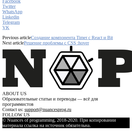
Facebook
Twitter
WhatsApp
Linkedin
Telegram
VK
Previous article
Создание компонента Timer с React и Bit
Next article
Решение проблемы с CSS :hover
ABOUT US
Образовательные статьи и переводы — всё для
программистов
Contact us:
support@nuancesprog.ru
FOLLOW US
© Nuances of programming, 2018-2020. При копировании
материала ссылка на источник обязательна.