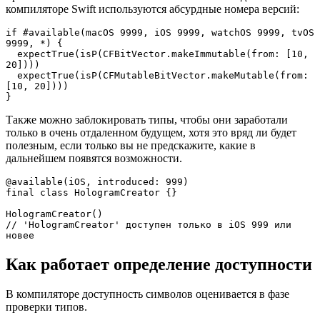
компиляторе Swift используются абсурдные номера версий:
if #available(macOS 9999, iOS 9999, watchOS 9999, tvOS 
9999, *) {

  expectTrue(isP(CFBitVector.makeImmutable(from: [10, 
20])))

  expectTrue(isP(CFMutableBitVector.makeMutable(from: 
[10, 20])))

}
Также можно заблокировать типы, чтобы они заработали
только в очень отдаленном будущем, хотя это вряд ли будет
полезным, если только вы не предскажите, какие в
дальнейшем появятся возможности.
@available(iOS, introduced: 999)

final class HologramCreator {}

HologramCreator()

// 'HologramCreator' доступен только в iOS 999 или 
новее
Как работает определение доступности
В компиляторе доступность символов оценивается в фазе
проверки типов.