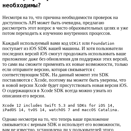
необходимы?
Несмотря на то, что причина необходимости проверок на
доступность API может быть очевидна, предлагаю
рассмотреть этот вопрос в чисто образовательных целях и уже
потом переходить к изучению внутренних процессов.
Каждый используемый вами код
или
UIKit
Foundation
поступает из iOS SDK вашей машины. И хотя пользователи
последних версий iOS смогут продолжать использовать ваше
приложение даже без обновления для поддержки этих версий,
то сами вы сможете применять их новые возможности, только
если отправите версию, которая связывается с
соответствующим SDK. На данный момент эти SDK
поставляются с Xcode, поэтому вы можете быть уверены, что
в новой версии Xcode будет присутствовать новая версия iOS.
О содержащихся в Xcode SDK всегда можно узнать из
описания его версии.
Xcode 12 includes Swift 5.3 and SDKs for iOS 14, 
iPadOS 14, tvOS 14, watchOS 7 and maccOS Catalina.
Однако несмотря на то, что теперь ваше приложение
связывается с верным SDK и использует его возможности,
вам не известно, установлена ли у пользователей этого