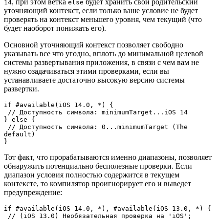
, при этом ветка
будет хранить свой родительский
14
else
уточняющий контекст, если только ваше условие не будет
проверять на контекст меньшего уровня, чем текущий (что
будет наоборот понижать его).
Основной уточняющий контекст позволяет свободно
указывать все что угодно, вплоть до минимальной целевой
системы развертывания приложения, в связи с чем вам не
нужно озадачиваться этими проверками, если вы
устанавливаете достаточно высокую версию системы
развертки.
if #available(iOS 14.0, *) {

 // Доступность символа: minimumTarget...iOS 14

} else {

 // Доступность символа: 0...minimumTarget (The 
default)

}
Тот факт, что прорабатываются именно диапазоны, позволяет
обнаружить потенциально бесполезные проверки. Если
диапазон условия полностью содержится в текущем
контексте, то компилятор проигнорирует его и выведет
предупреждение:
if #available(iOS 14.0, *), #available(iOS 13.0, *) {

 // (iOS 13.0) Необязательная проверка на 'iOS'; 