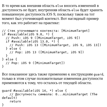
В то время как внешняя область
вносить изменений в
else
доступность не будет, внутренняя область
будет хранить
else
повышенную доступность iOS 9, поскольку таков на тот
момент был уточняющий контекст. Вот наглядный пример
того, как это работает на практике:
// Стек уточняющего контекста: [MinimumTarget]

if #available(iOS 9.0, *) {

  // Push: iOS 9 ([MinimumTarget, iOS 9])

  if #available(iOS 13.0, *) {

    // Push: iOS 13 ([MinimumTarget, iOS 9, iOS 13])

  } else {

    // Pop: iOS 13 ([MinimumTarget, iOS 9])

  }

} else {

  // Pop: iOS 9 ([MinimumTarget])

}
Все показанное здесь также применимо к инструкциям
,
guard
только в этом случае положительные изменения доступности
применяются к тому, что осталось от текущей области.
guard #available(iOS 14, *) else {

    // Доступность символа: 0...minimumTarget (The 
default)

    return

}
