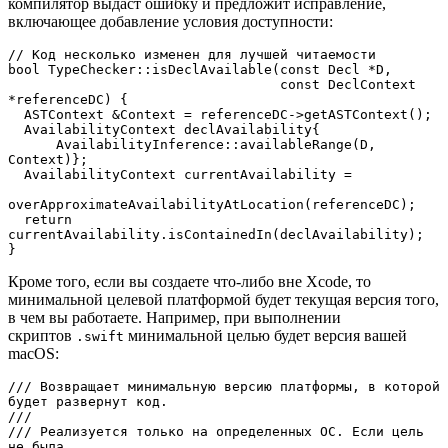
компилятор выдаст ошибку и предложит исправление,
включающее добавление условия доступности:
// Код несколько изменен для лучшей читаемости

bool TypeChecker::isDeclAvailable(const Decl *D,

                                  const DeclContext 
*referenceDC) {

  ASTContext &Context = referenceDC->getASTContext();

  AvailabilityContext declAvailability{

      AvailabilityInference::availableRange(D, 
Context)};

  AvailabilityContext currentAvailability =

overApproximateAvailabilityAtLocation(referenceDC);

  return 
currentAvailability.isContainedIn(declAvailability);

}
Кроме того, если вы создаете что-либо вне Xcode, то
минимальной целевой платформой будет текущая версия того,
в чем вы работаете. Например, при выполнении
скриптов
минимальной целью будет версия вашей
.swift
macOS:
/// Возвращает минимальную версию платформы, в которой 
будет развернут код.

///

/// Реализуется только на определенных ОС. Если цель 
не была 
