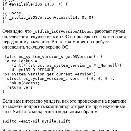
if #available(iOS 14.0, *) {

}

// После

if _stdlib_isOSVersionAtLeast(14, 0, 0)

}
Очевидно, что
работает путем
_stdlib_isOSVersionAtLeast
определения текущей версии ОС и проверки ее соответствия
переданному значению. Вот как компилятор пробует
определить текущую версию ОС:
static os_system_version_s getOSVersion() {

  auto lookup =

    (int(*)(struct os_system_version_s * _Nonnull))

    dlsym(RTLD_DEFAULT, 
"os_system_version_get_current_version");

  struct os_system_version_s vers = { 0, 0, 0 };

  lookup(&vers);

  return vers;

}
Если вам интересно увидеть, как это происходит на практике,
то можете попросить компилятор отправить промежуточный
язык Swift для конкретного кода таким образом:
swiftc -emit-sil myFile.swift
Выполнив это, вы увидите, что все условия доступности