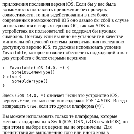
приложения последняя версия iOS. Если бы у вас была
возможность поставлять приложение без проверок
совместимости, то при задействовании в нем более
современных возможностей iOS оно давало бы сбой в случае
использования в старых версиях ОС, так как SDK на
устройствах их пользователей не содержал бы нужных
символов. Поэтому если вы явно не установите в качестве
минимальной целевой системы развертывания последнюю
доступную версию iOS, то должны использовать условие
, которое позволит обеспечить подходящий откат
#available
для устройств с более старыми версиями.
if #available(iOS 14.0, *) {

    SomeiOS14NewType()

} else {

    SomeOlderType()

}
Здесь
означает “если это устройство iOS,
(iOS 14.0, *)
вернуть
, только если оно содержит iOS 14 SDK. Всегда
true
возвращать
, если это другая платформа (
)”.
true
*
Вы можете использовать только те платформы, которые
жестко закодированы в Swift (iOS, OSX, tvOS и watchOS), но
при этом в выборе их версии вы не ограничены. Для
препятствия же выполнению того или иного кода в