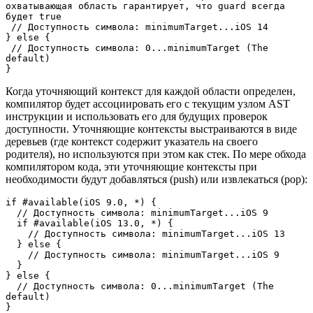
охватывающая область гарантирует, что guard всегда 
будет true

 // Доступность символа: minimumTarget...iOS 14

} else {

 // Доступность символа: 0...minimumTarget (The 
default)

}
Когда уточняющий контекст для каждой области определен,
компилятор будет ассоциировать его с текущим узлом AST
инструкции и использовать его для будущих проверок
доступности. Уточняющие контексты выстраиваются в виде
деревьев (где контекст содержит указатель на своего
родителя), но используются при этом как стек. По мере обхода
компилятором кода, эти уточняющие контексты при
необходимости будут добавляться (push) или извлекаться (pop):
if #available(iOS 9.0, *) {

  // Доступность символа: minimumTarget...iOS 9

  if #available(iOS 13.0, *) {

    // Доступность символа: minimumTarget...iOS 13

  } else {

    // Доступность символа: minimumTarget...iOS 9

  }

} else {

  // Доступность символа: 0...minimumTarget (The 
default)

}