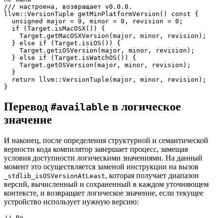
/// настроена, возвращает v0.0.0.

llvm::VersionTuple getMinPlatformVersion() const {

  unsigned major = 0, minor = 0, revision = 0;

  if (Target.isMacOSX()) {

    Target.getMacOSXVersion(major, minor, revision);

  } else if (Target.isiOS()) {

    Target.getiOSVersion(major, minor, revision);

  } else if (Target.isWatchOS()) {

    Target.getOSVersion(major, minor, revision);

  }

  return llvm::VersionTuple(major, minor, revision);

}
Перевод
в логическое
#available
значение
И наконец, после определения структурной и семантической
верности кода компилятор завершает процесс, замещая
условия доступности логическими значениями. На данный
момент это осуществляется заменой инструкции на вызов
, которая получает диапазон
_stdlib_isOSVersionAtLeast
версий, вычисленный и сохраненный в каждом уточняющем
контексте, и возвращает логическое значение, если текущее
устройство использует нужную версию:
// До
