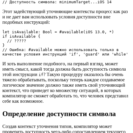
// Доступность символа: minimumTarget...iOS 14
Этот задействующий уточняющие контексты процесс как раз
и не дает вам использовать условия доступности вне
подобных инструкций:
let isAvailable: Bool = #available(iOS 13.0, *)

if isAvailable {

  // ?????

}

// Ошибка: #available можно использовать только в 
качестве условия инструкций 'if', 'guard' или 'while'
И хоть выполнение подобного, на первый взгляд, может
иметь смысл, какой тогда должна быть доступность символа
этой инструкции
? Такую процедуру оказалось бы очень
if
тяжело обрабатывать, поскольку теперь каждое создаваемое
логическое значение должно также иметь свой уточняющий
контекст, что приведет ко множеству ситуаций, в которых
компилятор не сможет обработать то, что человек представил
себе как возможное.
Определение доступности символа
Создав контекст уточнения типов, компилятор может
проверить доступность чего-либо сопоставлением текущего