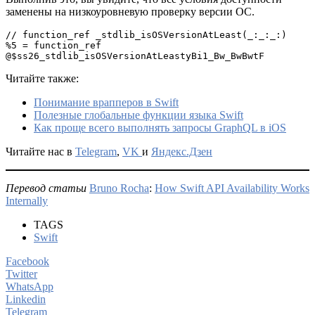
заменены на низкоуровневую проверку версии ОС.
// function_ref _stdlib_isOSVersionAtLeast(_:_:_:)

%5 = function_ref 
@$ss26_stdlib_isOSVersionAtLeastyBi1_Bw_BwBwtF
Читайте также:
Понимание врапперов в Swift
Полезные глобальные функции языка Swift
Как проще всего выполнять запросы GraphQL в iOS
Читайте нас в
Telegram
,
VK
и
Яндекс.Дзен
Перевод статьи
Bruno Rocha
:
How Swift API Availability Works
Internally
TAGS
Swift
Facebook
Twitter
WhatsApp
Linkedin
Telegram