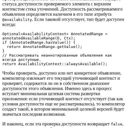
статуса доступности проверяемого элемента с верхним
контекстом стека уточнений. Доступность рассматриваемого
объявления определяется наличием в его типе атрибута
. Если таковой отсутствует, тип будет доступен
@availability
всегда:
Optional<AvailabilityContext> AnnotatedRange = 
annotatedAvailableRange(D, Ctx);

if (AnnotatedRange.hasValue()) {

  return AnnotatedRange.getValue();

}

// Рассматривать неаннотированные объявления как 
всегда доступные.

return AvailabilityContext::alwaysAvailable();
Чтобы проверить, доступно или нет конкретное объявление,
компилятор извлекает его текущий уточняющий контекст и
проверяет, содержится ли он в собственном диапазоне
доступности этого объявления. Именно здесь в процесс
вступает минимальная целевая система развертки
приложения: если уточняющий контекст отсутствует (так как
условия доступности еще не рассматривались), то компилятор
создаст такой, в котором минимальной целевой версией будет
значиться последняя возможная.
И наконец, если эта проверка доступности возвращает
,
false