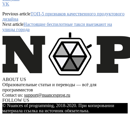
VK
Previous article
ТОП-5 признаков качественного продуктового
дизайна
Next article
Настоящие беспилотные такси выезжают на
улицы города
ABOUT US
Образовательные статьи и переводы — всё для
программистов
Contact us:
support@nuancesprog.ru
FOLLOW US
© Nuances of programming, 2018-2020. При копировании
материала ссылка на источник обязательна.