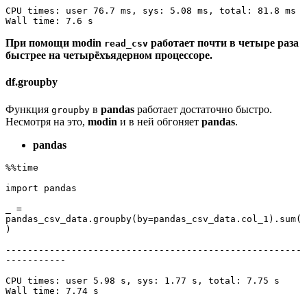
CPU times: user 76.7 ms, sys: 5.08 ms, total: 81.8 ms

Wall time: 7.6 s
При помощи modin
работает почти в четыре раза
read_csv
быстрее на четырёхъядерном процессоре.
df.groupby
Функция
в
pandas
работает достаточно быстро.
groupby
Несмотря на это,
modin
и в ней обгоняет
pandas
.
pandas
%%time

import pandas

_ = 
pandas_csv_data.groupby(by=pandas_csv_data.col_1).sum(
)

------------------------------------------------------
-----------

CPU times: user 5.98 s, sys: 1.77 s, total: 7.75 s

Wall time: 7.74 s