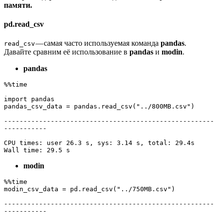
памяти.
pd.read_csv
— самая часто используемая команда
pandas
.
read_csv
Давайте сравним её использование в
pandas
и
modin
.
pandas
%%time

import pandas 

pandas_csv_data = pandas.read_csv("../800MB.csv")

------------------------------------------------------
-----------

CPU times: user 26.3 s, sys: 3.14 s, total: 29.4s

Wall time: 29.5 s
modin
%%time

modin_csv_data = pd.read_csv("../750MB.csv")

------------------------------------------------------
-----------
