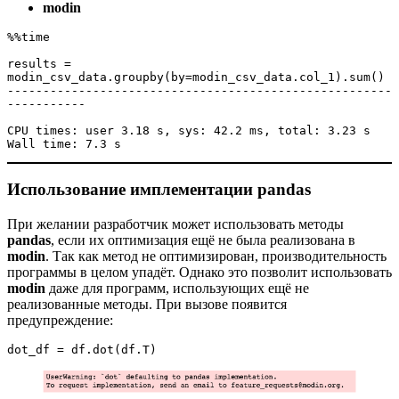
modin
%%time

results = 
modin_csv_data.groupby(by=modin_csv_data.col_1).sum()

------------------------------------------------------
-----------

CPU times: user 3.18 s, sys: 42.2 ms, total: 3.23 s

Wall time: 7.3 s
Использование имплементации pandas
При желании разработчик может использовать методы
pandas
, если их оптимизация ещё не была реализована в
modin
. Так как метод не оптимизирован, производительность
программы в целом упадёт. Однако это позволит использовать
modin
даже для программ, использующих ещё не
реализованные методы. При вызове появится
предупреждение:
dot_df = df.dot(df.T)