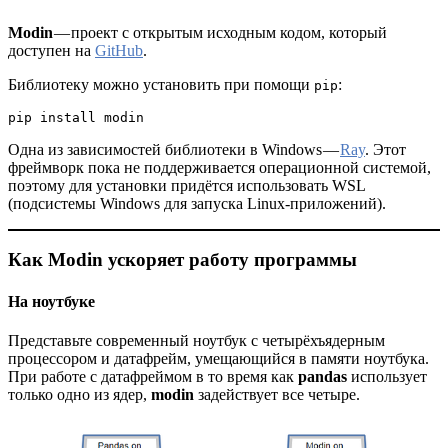
Modin
— проект с открытым исходным кодом, который
доступен на
GitHub
.
Библиотеку можно установить при помощи
:
pip
pip install modin
Одна из зависимостей библиотеки в Windows —
Ray
. Этот
фреймворк пока не поддерживается операционной системой,
поэтому для установки придётся использовать WSL
(подсистемы Windows для запуска Linux-приложений).
Как Modin ускоряет работу программы
На ноутбуке
Представьте современный ноутбук с четырёхъядерным
процессором и датафрейм, умещающийся в памяти ноутбука.
При работе с датафреймом в то время как
pandas
использует
только одно из ядер,
modin
задействует все четыре.