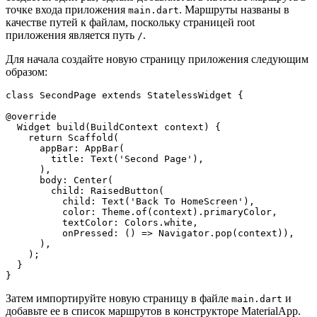
точке входа приложения
. Маршруты названы в
main.dart
качестве путей к файлам, поскольку страницей root
приложения является путь
.
/
Для начала создайте новую страницу приложения следующим
образом:
class SecondPage extends StatelessWidget {

@override

  Widget build(BuildContext context) {

    return Scaffold(

      appBar: AppBar(

        title: Text('Second Page'),

      ),

      body: Center(

        child: RaisedButton(

          child: Text('Back To HomeScreen'),

          color: Theme.of(context).primaryColor,

          textColor: Colors.white,

          onPressed: () => Navigator.pop(context)),

      ),

    );

  }

}
Затем импортируйте новую страницу в файле
и
main.dart
добавьте ее в список маршрутов в конструкторе MaterialApp.