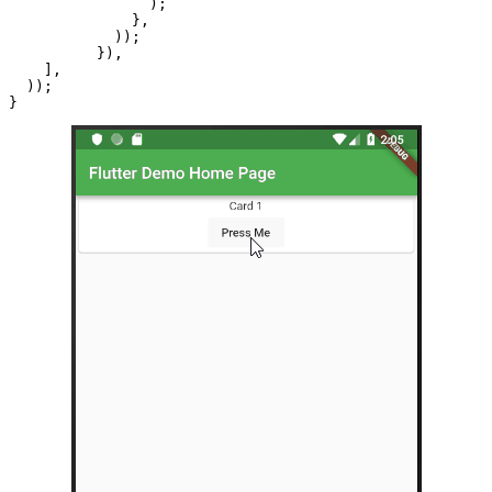
                );

              },

            ));

          }),

    ],

  ));

}