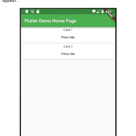
.
AppBar