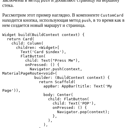
заключены в метод
и добавляют страницу на вершину
push
стека.
Рассмотрим этот пример наглядно. В компоненте
CustomCard
находится кнопка, использующая метод
, в то время как в
push
нем создается новый маршрут и страница.
Widget build(BuildContext context) {

  return Card(

    child: Column(

      children: <Widget>[

        Text('Card $index'),

        FlatButton(

          child: Text("Press Me"),

          onPressed: () {

            Navigator.push(context, 
MaterialPageRoute<void>(

              builder: (BuildContext context) {

                return Scaffold(

                  appBar: AppBar(title: Text('My 
Page')),

                  body: Center(

                    child: FlatButton(

                      child: Text('POP'),

                      onPressed: () {

                        Navigator.pop(context);

                      },

                    ),

                  ),
