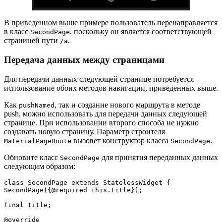
В приведенном выше примере пользователь перенаправляется
в класс
, поскольку он является соответствующей
SecondPage
страницей пути
.
/a
Передача данных между страницами
Для передачи данных следующей странице потребуется
использование обоих методов навигации, приведенных выше.
Как
, так и создание нового маршрута в методе
pushNamed
push, можно использовать для передачи данных следующей
странице. При использовании второго способа не нужно
создавать новую страницу. Параметр строителя
вызовет конструктор класса
.
MaterialPageRoute
SecondPage
Обновите класс
для принятия переданных данных
SecondPage
следующим образом:
class SecondPage extends StatelessWidget {  

SecondPage({@required this.title});

final title;

@override
