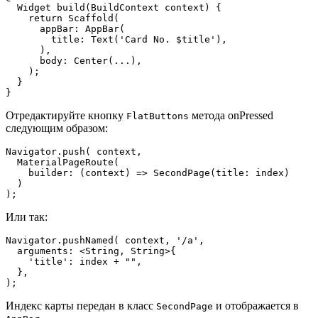
  Widget build(BuildContext context) {

    return Scaffold(

      appBar: AppBar(

        title: Text('Card No. $title'),

      ),

      body: Center(...),

    );

  }

}
Отредактируйте кнопку
метода onPressed
FlatButtons
следующим образом:
Navigator.push( context,

  MaterialPageRoute(

    builder: (context) => SecondPage(title: index)

  )

);
Или так:
Navigator.pushNamed( context, '/a', 

  arguments: <String, String>{

    'title': index + "",

  },

);
Индекс карты передан в класс
и отображается в
SecondPage