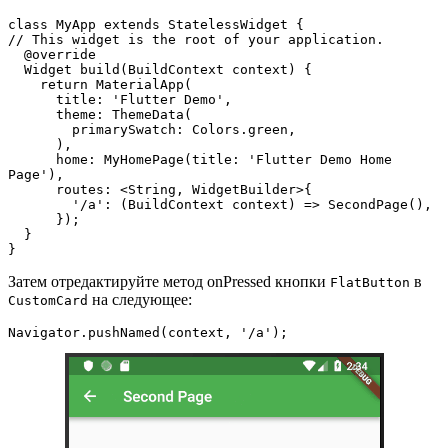
class MyApp extends StatelessWidget {

// This widget is the root of your application.

  @override

  Widget build(BuildContext context) {

    return MaterialApp(

      title: 'Flutter Demo',

      theme: ThemeData(

        primarySwatch: Colors.green,

      ),

      home: MyHomePage(title: 'Flutter Demo Home 
Page'),

      routes: <String, WidgetBuilder>{

        '/a': (BuildContext context) => SecondPage(),

      });

  }

}
Затем отредактируйте метод onPressed кнопки
в
FlatButton
на следующее:
CustomCard
Navigator.pushNamed(context, '/a');