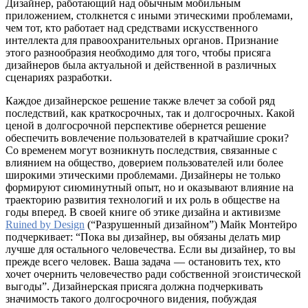
Дизайнер, работающий над обычным мобильным
приложением, столкнется с иными этическими проблемами,
чем тот, кто работает над средствами искусственного
интеллекта для правоохранительных органов. Признание
этого разнообразия необходимо для того, чтобы присяга
дизайнеров была актуальной и действенной в различных
сценариях разработки.
Каждое дизайнерское решение также влечет за собой ряд
последствий, как краткосрочных, так и долгосрочных. Какой
ценой в долгосрочной перспективе обернется решение
обеспечить вовлечение пользователей в кратчайшие сроки?
Со временем могут возникнуть последствия, связанные с
влиянием на общество, доверием пользователей или более
широкими этическими проблемами. Дизайнеры не только
формируют сиюминутный опыт, но и оказывают влияние на
траекторию развития технологий и их роль в обществе на
годы вперед. В своей книге об этике дизайна и активизме
Ruined by Design
(“Разрушенный дизайном”) Майк Монтейро
подчеркивает: “Пока вы дизайнер, вы обязаны делать мир
лучше для остального человечества. Если вы дизайнер, то вы
прежде всего человек. Ваша задача — остановить тех, кто
хочет очернить человечество ради собственной эгоистической
выгоды”. Дизайнерская присяга должна подчеркивать
значимость такого долгосрочного видения, побуждая