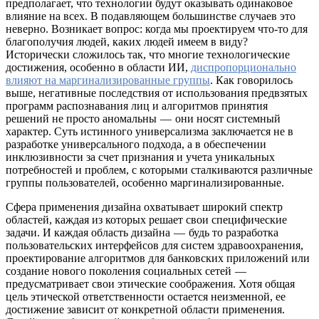
предполагает, что технологии будут оказывать одинаковое
влияние на всех. В подавляющем большинстве случаев это
неверно. Возникает вопрос: когда мы проектируем что-то для
благополучия людей, каких людей имеем в виду?
Исторически сложилось так, что многие технологические
достижения, особенно в области ИИ,
диспропорционально
влияют на маргинализированные группы
. Как говорилось
выше, негативные последствия от использования предвзятых
программ распознавания лиц и алгоритмов принятия
решений не просто аномальны — они носят системный
характер. Суть истинного универсализма заключается не в
разработке универсального подхода, а в обеспечении
инклюзивности за счет признания и учета уникальных
потребностей и проблем, с которыми сталкиваются различные
группы пользователей, особенно маргинализированные.
Сфера применения дизайна охватывает широкий спектр
областей, каждая из которых решает свои специфические
задачи. И каждая область дизайна — будь то разработка
пользовательских интерфейсов для систем здравоохранения,
проектирование алгоритмов для банковских приложений или
создание нового поколения социальных сетей —
предусматривает свои этические соображения. Хотя общая
цель этической ответственности остается неизменной, ее
достижение зависит от конкретной области применения.