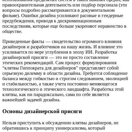
правоохранительная деятельность или подбор персонала (эти
вопросы подробно рассматриваются в документальном
фильме). Ошибки дизайна усиливают расовые и гендерные
предубеждения, приводя к дискриминационным
последствиям, которые еще больше укореняют неравенство в
обществе.
Приведенные факты — свидетельство огромного влияния
дизайнеров и разработчиков на нашу жизнь. И влияние это
усиливается по мере углубления в эпоху ИИ. Разработка
дизайнерской присяги — это не просто составление
этических рекомендаций. Сам процесс формулирования
“клятвы Гиппократа для дизайнеров” представляет собой
серьезную дилемму в области дизайна. Требуется соблюдение
баланса между гибкостью и строгим следованием, эволюцией
и стабильностью, а также учета постоянно меняющегося
технологического и этического ландшафта. Разработка этой
клятвы, как ни парадоксально, сама по себе является
важнейшей задачей дизайна.
Основы дизайнерской присяги
Нельзя приступить к обсуждению клятвы дизайнеров, не
обратившись к принципу универсализма, который