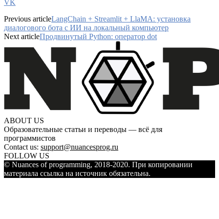
VK
Previous article
LangChain + Streamlit + LlaMA: установка
диалогового бота с ИИ на локальный компьютер
Next article
Продвинутый Python: оператор dot
ABOUT US
Образовательные статьи и переводы — всё для
программистов
Contact us:
support@nuancesprog.ru
FOLLOW US
© Nuances of programming, 2018-2020. При копировании
материала ссылка на источник обязательна.