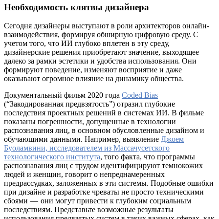
Необходимость клятвы дизайнера
Сегодня дизайнеры выступают в роли архитекторов онлайн-
взаимодействия, формируя обширную цифровую среду. С
учетом того, что ИИ глубоко вплетен в эту среду,
дизайнерские решения приобретают значение, выходящее
далеко за рамки эстетики и удобства использования. Они
формируют поведение, изменяют восприятие и даже
оказывают огромное влияние на динамику общества.
Документальный фильм 2020 года
Coded Bias
(“Закодированная предвзятость”) отразил глубокие
последствия проектных решений в системах ИИ. В фильме
показаны погрешности, допущенные в технологии
распознавания лиц, в основном обусловленные дизайном и
обучающими данными. Например, выявление
Джоем
Буоламвини, исследователем из Массачусетского
технологического института
, того факта, что программы
распознавания лиц с трудом идентифицируют темнокожих
людей и женщин, говорит о непреднамеренных
предрассудках, заложенных в эти системы. Подобные ошибки
при дизайне и разработке чреваты не просто техническими
сбоями — они могут привести к глубоким социальным
последствиям. Представьте возможные результаты
использования предвзятых систем в таких важных сферах, как