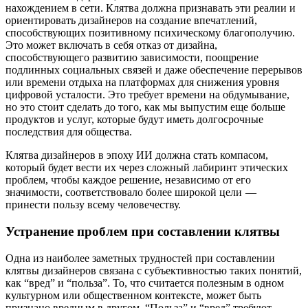
нахождением в сети. Клятва должна признавать эти реалии и
ориентировать дизайнеров на создание впечатлений,
способствующих позитивному психическому благополучию.
Это может включать в себя отказ от дизайна,
способствующего развитию зависимости, поощрение
подлинных социальных связей и даже обеспечение перерывов
или времени отдыха на платформах для снижения уровня
цифровой усталости. Это требует времени на обдумывание,
но это стоит сделать до того, как мы выпустим еще больше
продуктов и услуг, которые будут иметь долгосрочные
последствия для общества.
Клятва дизайнеров в эпоху ИИ должна стать компасом,
который будет вести их через сложный лабиринт этических
проблем, чтобы каждое решение, независимо от его
значимости, соответствовало более широкой цели —
принести пользу всему человечеству.
Устранение проблем при составлении клятвы
Одна из наиболее заметных трудностей при составлении
клятвы дизайнеров связана с субъективностью таких понятий,
как “вред” и “польза”. То, что считается полезным в одном
культурном или общественном контексте, может быть
признано вредным в другом. “Польза” и “вред” требуют