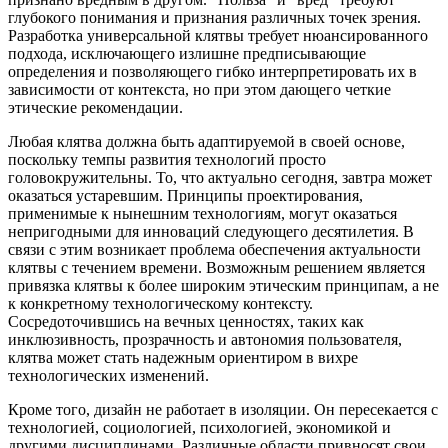
глубокого понимания и признания различных точек зрения.
Разработка универсальной клятвы требует нюансированного
подхода, исключающего излишне предписывающие
определения и позволяющего гибко интерпретировать их в
зависимости от контекста, но при этом дающего четкие
этические рекомендации.
Любая клятва должна быть адаптируемой в своей основе,
поскольку темпы развития технологий просто
головокружительны. То, что актуально сегодня, завтра может
оказаться устаревшим. Принципы проектирования,
применимые к нынешним технологиям, могут оказаться
непригодными для инноваций следующего десятилетия. В
связи с этим возникает проблема обеспечения актуальности
клятвы с течением времени. Возможным решением является
привязка клятвы к более широким этическим принципам, а не
к конкретному технологическому контексту.
Сосредоточившись на вечных ценностях, таких как
инклюзивность, прозрачность и автономия пользователя,
клятва может стать надежным ориентиром в вихре
технологических изменений.
Кроме того, дизайн не работает в изоляции. Он пересекается с
технологией, социологией, психологией, экономикой и
другими дисциплинами. Различные области привносят свои