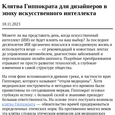
Клятва Гиппократа для дизайнеров в
эпоху искусственного интеллекта
18.11.2023
Можете ли вы представить день, когда искусственный
интеллект (ИИ) не будет влиять на ваш выбор? За последнее
десятилетие ИИ органично вписался в повседневную жизнь и
используется везде — от рекомендаций в новостных лентах
до управления автомобилем, диагностики заболеваний и
персонализации онлайн-шопинга. Подобные преобразования
отражают не просто развитие технологий, а глубокие
изменения в самой структуре общества.
На этом фоне вспоминаются древние греки, в частности врач
Гиппократ, которого называют “отцом медицины”. Хотя
медицинские инструменты и методики его времени были
примитивны по сегодняшним меркам, Гиппократ осознал
глубокую истину: с большой силой и знаниями приходит
большая ответственность. На основе этого постулата возникла
клятва Гиппократа
— обязательство врачей придерживаться
определенных этических норм. На протяжении многих веков
эта клятва служила этическим компасом для медицинских