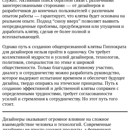
служит. Активный поиск обратной связи с различными
заинтересованными сторонами — от дизайнеров и
разработчиков до конечных пользователей с различным
опытом работы — гарантирует, что клятва будет основана на
реальном опыте. Подход “снизу вверх” позволяет выявить
непредвиденные проблемы, предубеждения или упущения и
доработать клятву, сделав ее более полной и
всеохватывающей.
Однако путь к созданию общепризнанной клятвы Гиппократа
для дизайнеров нельзя пройти в одиночку. Он требует
коллективной мудрости и усилий дизайнеров, технологов,
политиков, специалистов по этике и широкой
общественности. Только благодаря активному участию,
диалогу и сотрудничеству можно разработать руководство,
которое выдержит испытание временем и обеспечит будущее
дизайна, твердо опираясь на этические принципы. Путь к
созданию эффективной и действенной клятвы сопряжен с
определенными трудностями, требует согласованности
усилий и стремления к сотрудничеству. Но этот путь того
стоит.
Дизайнеры оказывают огромное влияние на сложное
взаимодействие человека и технологий. Современные
дизайнеры не просто создают продукты, а формируют