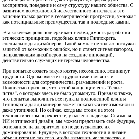
восприятие, поведение и саму структуру нашего общества. С
развитием возможностей искусственного интеллекта это
влияние только растет в геометрической прогрессии, умножая
как потенциальные преимущества, так и подводные камни.
Эта ключевая роль подчеркивает необходимость разработки
этических принципов, подобных клятве Гиппократа,
специально для дизайнеров. Такой компас не только послужит
защитой от возможных ошибок, но и станет сигнализатором,
направляющим дизайнеров на создание инноваций,
действительно служащих интересам человечества.
При попытке создать такую клятву, несомненно, возникнут
трудности. Однако вместе с трудностями появятся и
возможности для сотрудничества, размышлений и роста.
Полностью признаю, что в этой концепции есть “белые
пятна”, о которых здесь не было упомянуто. Признаю также,
что попытка выполнить все пункты полноценной клятвы
Гиппократа для дизайнеров может показаться невозможной и
даже утопичной. Но сейчас, когда мы стоим на этом
технологическом перекрестке, у нас есть надежда. Связывая
ИИ и этический дизайн, мы можем представить себе будущее,
основанное на алгоритмах, но не допускающее их
доминирования. Будущее, в котором технологии и дизайн
объединятся не для того, чтобы затмевать человечество, а