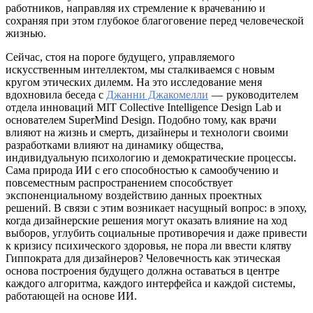
работников, направляя их стремление к врачеванию и
сохраняя при этом глубокое благоговение перед человеческой
жизнью.
Сейчас, стоя на пороге будущего, управляемого
искусственным интеллектом, мы сталкиваемся с новым
кругом этических дилемм. На это исследование меня
вдохновила беседа с
Джанни Джакомелли
— руководителем
отдела инноваций MIT Collective Intelligence Design Lab и
основателем SuperMind Design. Подобно тому, как врачи
влияют на жизнь и смерть, дизайнеры и технологи своими
разработками влияют на динамику общества,
индивидуальную психологию и демократические процессы.
Сама природа ИИ с его способностью к самообучению и
повсеместным распространением способствует
экспоненциальному воздействию данных проектных
решений. В связи с этим возникает насущный вопрос: в эпоху,
когда дизайнерские решения могут оказать влияние на ход
выборов, углубить социальные противоречия и даже привести
к кризису психического здоровья, не пора ли ввести клятву
Гиппократа для дизайнеров? Человечность как этическая
основа построения будущего должна оставаться в центре
каждого алгоритма, каждого интерфейса и каждой системы,
работающей на основе ИИ.