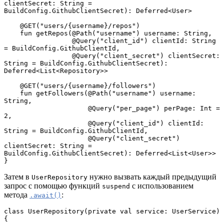
clientSecret: String = 
BuildConfig.GithubClientSecret): Deferred<User>
    @GET("users/{username}/repos")
    fun getRepos(@Path("username") username: String,
                 @Query("client_id") clientId: String 
= BuildConfig.GithubClientId,
                 @Query("client_secret") clientSecret: 
String = BuildConfig.GithubClientSecret): 
Deferred<List<Repository>>
    @GET("users/{username}/followers")
    fun getFollowers(@Path("username") username: 
String,
                     @Query("per_page") perPage: Int = 
2,
                     @Query("client_id") clientId: 
String = BuildConfig.GithubClientId,
                     @Query("client_secret") 
clientSecret: String = 
BuildConfig.GithubClientSecret): Deferred<List<User>>
}
Затем в
нужно вызвать каждый предыдущий
UserRepository
запрос с помощью функций
с использованием
suspend
метода
:
.await()
class UserRepository(private val service: UserService) 
{