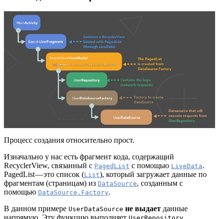
Процесс создания относительно прост.
Изначально у нас есть фрагмент кода, содержащий
RecyclerView, связанный с
с помощью
.
PagedList
LiveData
PagedList — это список (
), который загружает данные по
List
фрагментам (страницам) из
, созданным с
DataSource
помощью
.
DataSource.Factory
В данном примере
не выдает
данные
UserDataSource
напрямую. Эту функцию выполняет
.
UserRepository