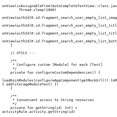
onView(isAssignableFrom(AutoCompleteTextView::class.jav
        Thread.sleep(1000)
onView(withId(R.id.fragment_search_user_empty_list_imag
onView(withId(R.id.fragment_search_user_empty_list_titl
onView(withId(R.id.fragment_search_user_empty_list_titl
onView(withId(R.id.fragment_search_user_empty_list_but
    }
    // UTILS ---
    /**
     * Configure custom [Module] for each [Test]
     */
    private fun configureCustomDependencies() {
loadKoinModules(configureAppComponent(getMockUrl()).toM
{ add(storageModuleTest) })
    }
    /**
     * Convenient access to String resources
     */
    private fun getString(id: Int) = 
activityRule.activity.getString(id)