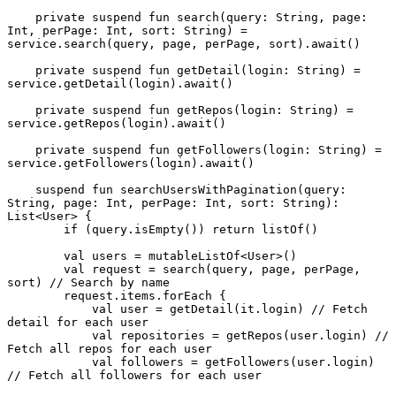
    private suspend fun search(query: String, page: 
Int, perPage: Int, sort: String) = 
service.search(query, page, perPage, sort).await()
    private suspend fun getDetail(login: String) = 
service.getDetail(login).await()
    private suspend fun getRepos(login: String) = 
service.getRepos(login).await()
    private suspend fun getFollowers(login: String) = 
service.getFollowers(login).await()
    suspend fun searchUsersWithPagination(query: 
String, page: Int, perPage: Int, sort: String): 
List<User> {
        if (query.isEmpty()) return listOf()
        val users = mutableListOf<User>()
        val request = search(query, page, perPage, 
sort) // Search by name
        request.items.forEach {
            val user = getDetail(it.login) // Fetch 
detail for each user
            val repositories = getRepos(user.login) // 
Fetch all repos for each user
            val followers = getFollowers(user.login) 
// Fetch all followers for each user