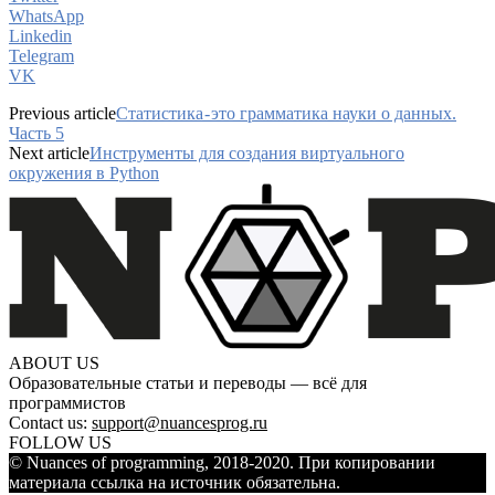
WhatsApp
Linkedin
Telegram
VK
Previous article
Статистика - это грамматика науки о данных.
Часть 5
Next article
Инструменты для создания виртуального
окружения в Python
ABOUT US
Образовательные статьи и переводы — всё для
программистов
Contact us:
support@nuancesprog.ru
FOLLOW US
© Nuances of programming, 2018-2020. При копировании
материала ссылка на источник обязательна.