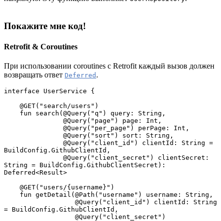
Покажите мне код!
Retrofit & Coroutines
При использовании coroutines с Retrofit каждый вызов должен
возвращать ответ
.
Deferred
interface UserService {
    @GET("search/users")
    fun search(@Query("q") query: String,
               @Query("page") page: Int,
               @Query("per_page") perPage: Int,
               @Query("sort") sort: String,
               @Query("client_id") clientId: String = 
BuildConfig.GithubClientId,
               @Query("client_secret") clientSecret: 
String = BuildConfig.GithubClientSecret): 
Deferred<Result>
    @GET("users/{username}")
    fun getDetail(@Path("username") username: String,
                  @Query("client_id") clientId: String 
= BuildConfig.GithubClientId,
                  @Query("client_secret") 