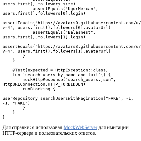
users.first().followers.size)
            assertEquals("UgurMercan", 
users.first().followers[0].login)
assertEquals("https://avatars0.githubusercontent.com/u/
v=4", users.first().followers[0].avatarUrl)
            assertEquals("Balasnest", 
users.first().followers[1].login)
assertEquals("https://avatars3.githubusercontent.com/u/
v=4", users.first().followers[1].avatarUrl)
        }
    }
    @Test(expected = HttpException::class)
    fun `search users by name and fail`() {
        mockHttpResponse("search_users.json", 
HttpURLConnection.HTTP_FORBIDDEN)
        runBlocking {
userRepository.searchUsersWithPagination("FAKE", -1, 
-1, "FAKE")
        }
    }
}
Для справки: я использовал
MockWebServer
для имитации
HTTP-сервера и пользовательских ответов.