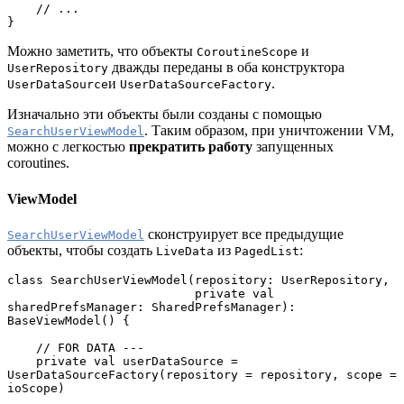
    // ...
}
Можно заметить, что объекты
и
CoroutineScope
дважды переданы в оба конструктора
UserRepository
и
.
UserDataSource
UserDataSourceFactory
Изначально эти объекты были созданы с помощью
. Таким образом, при уничтожении VM,
SearchUserViewModel
можно с легкостью
прекратить работу
запущенных
coroutines.
ViewModel
сконструирует все предыдущие
SearchUserViewModel
объекты, чтобы создать
из
:
LiveData
PagedList
class SearchUserViewModel(repository: UserRepository,
                          private val 
sharedPrefsManager: SharedPrefsManager): 
BaseViewModel() {
    // FOR DATA ---
    private val userDataSource = 
UserDataSourceFactory(repository = repository, scope = 
ioScope)