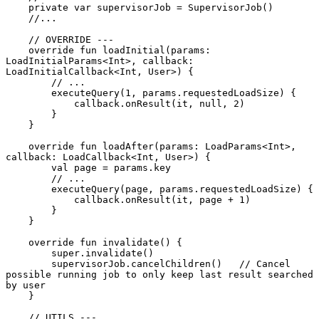
    private var supervisorJob = SupervisorJob()
    //...
    // OVERRIDE ---
    override fun loadInitial(params: 
LoadInitialParams<Int>, callback: 
LoadInitialCallback<Int, User>) {
        // ...
        executeQuery(1, params.requestedLoadSize) {
            callback.onResult(it, null, 2)
        }
    }
    override fun loadAfter(params: LoadParams<Int>, 
callback: LoadCallback<Int, User>) {
        val page = params.key
        // ...
        executeQuery(page, params.requestedLoadSize) {
            callback.onResult(it, page + 1)
        }
    }
    override fun invalidate() {
        super.invalidate()
        supervisorJob.cancelChildren()   // Cancel 
possible running job to only keep last result searched 
by user
    }
    // UTILS ---