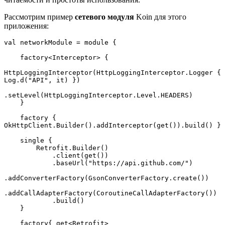
Рассмотрим пример
сетевого модуля
Koin для этого
приложения:
val networkModule = module {
    factory<Interceptor> {
HttpLoggingInterceptor(HttpLoggingInterceptor.Logger { 
Log.d("API", it) })
.setLevel(HttpLoggingInterceptor.Level.HEADERS)
    }
    factory { 
OkHttpClient.Builder().addInterceptor(get()).build() }
    single {
        Retrofit.Builder()
            .client(get())
            .baseUrl("https://api.github.com/")
.addConverterFactory(GsonConverterFactory.create())
.addCallAdapterFactory(CoroutineCallAdapterFactory())
            .build()
    }
    factory{ get<Retrofit>