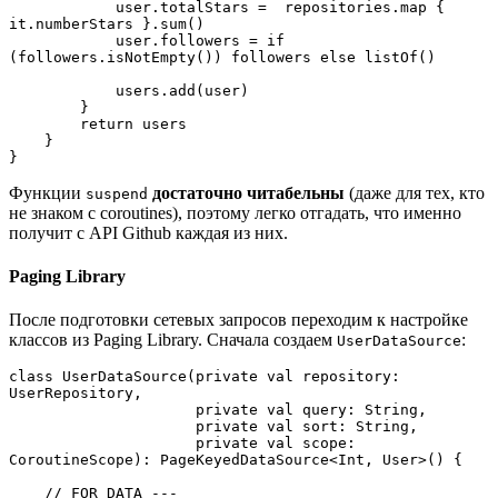
            user.totalStars =  repositories.map { 
it.numberStars }.sum()
            user.followers = if 
(followers.isNotEmpty()) followers else listOf()
            users.add(user)
        }
        return users
    }
}
Функции
достаточно читабельны
(даже для тех, кто
suspend
не знаком с coroutines), поэтому легко отгадать, что именно
получит с API Github каждая из них.
Paging Library
После подготовки сетевых запросов переходим к настройке
классов из Paging Library. Сначала создаем
:
UserDataSource
class UserDataSource(private val repository: 
UserRepository,
                     private val query: String,
                     private val sort: String,
                     private val scope: 
CoroutineScope): PageKeyedDataSource<Int, User>() {
    // FOR DATA ---