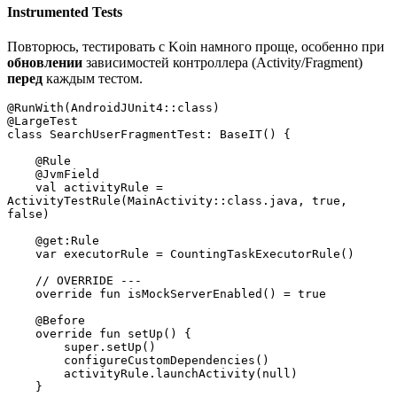
Instrumented Tests
Повторюсь, тестировать с Koin намного проще, особенно при
обновлении
зависимостей контроллера (Activity/Fragment)
перед
каждым тестом.
@RunWith(AndroidJUnit4::class)
@LargeTest
class SearchUserFragmentTest: BaseIT() {
    @Rule
    @JvmField
    val activityRule = 
ActivityTestRule(MainActivity::class.java, true, 
false)
    @get:Rule
    var executorRule = CountingTaskExecutorRule()
    // OVERRIDE ---
    override fun isMockServerEnabled() = true
    @Before
    override fun setUp() {
        super.setUp()
        configureCustomDependencies()
        activityRule.launchActivity(null)
    }