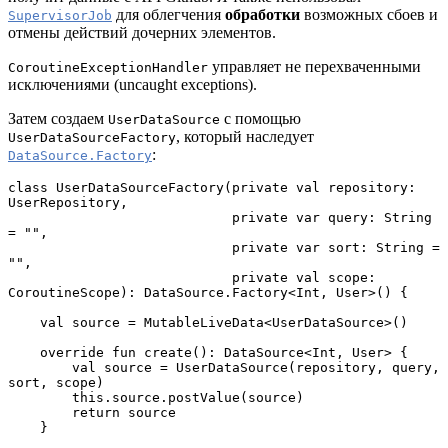
для облегчения
обработки
возможных сбоев и
SupervisorJob
отмены действий дочерних элементов.
управляет не перехваченными
CoroutineExceptionHandler
исключениями (uncaught exceptions).
Затем создаем
с помощью
UserDataSource
, который наследует
UserDataSourceFactory
:
DataSource.Factory
class UserDataSourceFactory(private val repository: 
UserRepository,
                            private var query: String 
= "",
                            private var sort: String = 
"",
                            private val scope: 
CoroutineScope): DataSource.Factory<Int, User>() {
    val source = MutableLiveData<UserDataSource>()
    override fun create(): DataSource<Int, User> {
        val source = UserDataSource(repository, query, 
sort, scope)
        this.source.postValue(source)
        return source
    }