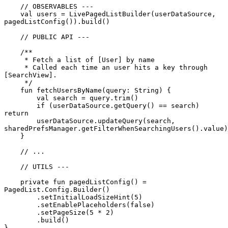
    // OBSERVABLES ---
    val users = LivePagedListBuilder(userDataSource, 
pagedListConfig()).build()
    // PUBLIC API ---
    /**
     * Fetch a list of [User] by name
     * Called each time an user hits a key through 
[SearchView].
     */
    fun fetchUsersByName(query: String) {
        val search = query.trim()
        if (userDataSource.getQuery() == search) 
return
        userDataSource.updateQuery(search, 
sharedPrefsManager.getFilterWhenSearchingUsers().value)
    }
    // ...
    // UTILS ---
    private fun pagedListConfig() = 
PagedList.Config.Builder()
        .setInitialLoadSizeHint(5)
        .setEnablePlaceholders(false)
        .setPageSize(5 * 2)
        .build()
}  