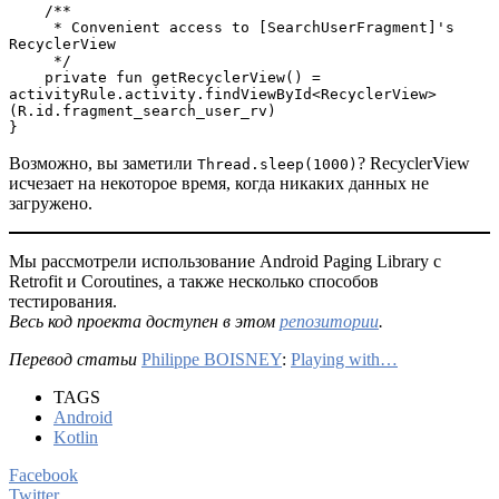
    /**
     * Convenient access to [SearchUserFragment]'s 
RecyclerView
     */
    private fun getRecyclerView() = 
activityRule.activity.findViewById<RecyclerView>
(R.id.fragment_search_user_rv)
}
Возможно, вы заметили
? RecyclerView
Thread.sleep(1000)
исчезает на некоторое время, когда никаких данных не
загружено.
Мы рассмотрели использование Android Paging Library с
Retrofit и Coroutines, а также несколько способов
тестирования.
Весь код проекта доступен в этом
репозитории
.
Перевод статьи
Philippe BOISNEY
:
Playing with…
TAGS
Android
Kotlin
Facebook
Twitter