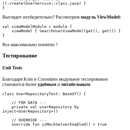
().create(UserService::class.java) }
}
Выглядит неубедительно? Рассмотрим
модуль ViewModel:
val viewModelModule = module {
    viewModel { SearchUserViewModel(get(), get()) }
}
Все максимально понятно ?
Тестирование
Unit Tests
Благодаря Koin и Coroutines модульное тестирование
становится более
удобным
и
читабельным
:
class UserRepositoryTest: BaseUT() {
    // FOR DATA ---
    private val userRepository by 
inject<UserRepository>()
    // OVERRIDE ---
    override fun isMockServerEnabled() = true