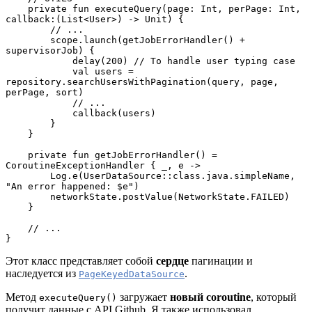
    private fun executeQuery(page: Int, perPage: Int, 
callback:(List<User>) -> Unit) {
        // ...
        scope.launch(getJobErrorHandler() + 
supervisorJob) {
            delay(200) // To handle user typing case
            val users = 
repository.searchUsersWithPagination(query, page, 
perPage, sort)
            // ...
            callback(users)
        }
    }
    private fun getJobErrorHandler() = 
CoroutineExceptionHandler { _, e ->
        Log.e(UserDataSource::class.java.simpleName, 
"An error happened: $e")
        networkState.postValue(NetworkState.FAILED)
    }
    // ...
}
Этот класс представляет собой
сердце
пагинации и
наследуется из
.
PageKeyedDataSource
Метод
загружает
новый coroutine
, который
executeQuery()
получит данные с API Github. Я также использовал