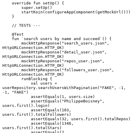
    override fun setUp() {
        super.setUp()
        startKoin(configureAppComponent(getMockUrl()))
    }
    // TESTS ---
    @Test
    fun `search users by name and succeed`() {
        mockHttpResponse("search_users.json", 
HttpURLConnection.HTTP_OK)
        mockHttpResponse("detail_user.json", 
HttpURLConnection.HTTP_OK)
        mockHttpResponse("repos_user.json", 
HttpURLConnection.HTTP_OK)
        mockHttpResponse("followers_user.json", 
HttpURLConnection.HTTP_OK)
        runBlocking {
            val users = 
userRepository.searchUsersWithPagination("FAKE", -1, 
-1, "FAKE")
            assertEquals(1, users.size)
            assertEquals("PhilippeBoisney", 
users.first().login)
            assertEquals(103, 
users.first().totalFollowers)
            assertEquals(32, users.first().totalRepos)
            assertEquals(1346, 
users.first().totalStars)
            assertEquals(2, 