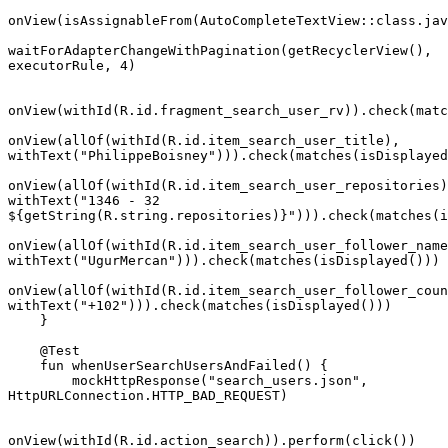
onView(isAssignableFrom(AutoCompleteTextView::class.jav
waitForAdapterChangeWithPagination(getRecyclerView(), 
executorRule, 4)
onView(withId(R.id.fragment_search_user_rv)).check(matc
onView(allOf(withId(R.id.item_search_user_title), 
withText("PhilippeBoisney"))).check(matches(isDisplayed
onView(allOf(withId(R.id.item_search_user_repositories)
withText("1346 - 32 
${getString(R.string.repositories)}"))).check(matches(i
onView(allOf(withId(R.id.item_search_user_follower_name
withText("UgurMercan"))).check(matches(isDisplayed()))
onView(allOf(withId(R.id.item_search_user_follower_coun
withText("+102"))).check(matches(isDisplayed()))
    }
    @Test
    fun whenUserSearchUsersAndFailed() {
        mockHttpResponse("search_users.json", 
HttpURLConnection.HTTP_BAD_REQUEST)
onView(withId(R.id.action_search)).perform(click())