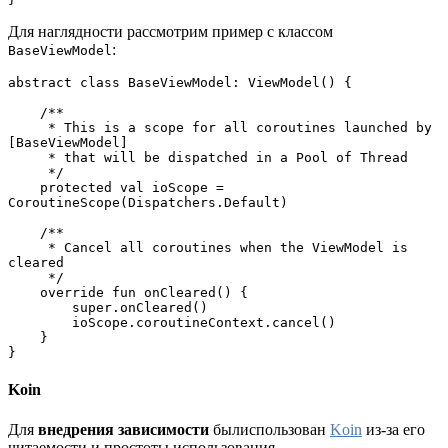
Для наглядности рассмотрим пример с классом
:
BaseViewModel
abstract class BaseViewModel: ViewModel() {
    /**
     * This is a scope for all coroutines launched by 
[BaseViewModel]
     * that will be dispatched in a Pool of Thread
     */
    protected val ioScope = 
CoroutineScope(Dispatchers.Default)
    /**
     * Cancel all coroutines when the ViewModel is 
cleared
     */
    override fun onCleared() {
        super.onCleared()
        ioScope.coroutineContext.cancel()
    }
}
Koin
Для
внедрения зависимости
былиспользован
Koin
из-за его
читаемости и простоты использования.