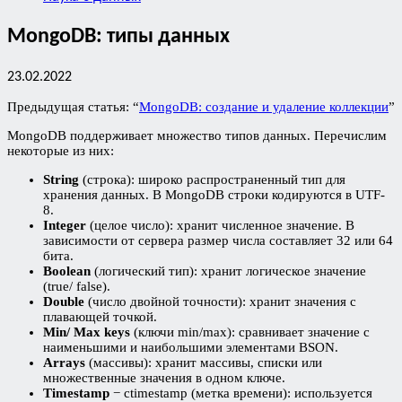
MongoDB: типы данных
23.02.2022
Предыдущая статья: “
MongoDB: создание и удаление коллекции
”
MongoDB поддерживает множество типов данных. Перечислим
некоторые из них:
String
(строка): широко распространенный тип для
хранения данных. В MongoDB строки кодируются в UTF-
8.
Integer
(целое число): хранит численное значение. В
зависимости от сервера размер числа составляет 32 или 64
бита.
Boolean
(логический тип): хранит логическое значение
(true/ false).
Double
(число двойной точности): хранит значения с
плавающей точкой.
Min/ Max keys
(ключи min/max): сравнивает значение с
наименьшими и наибольшими элементами BSON.
Arrays
(массивы): хранит массивы, списки или
множественные значения в одном ключе.
Timestamp
− ctimestamp (метка времени): используется