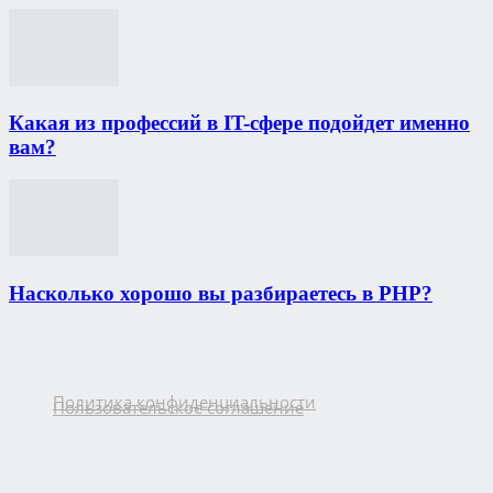
Какая из профессий в IT-сфере подойдет именно
вам?
Насколько хорошо вы разбираетесь в PHP?
Политика конфиденциальности
Пользовательское соглашение