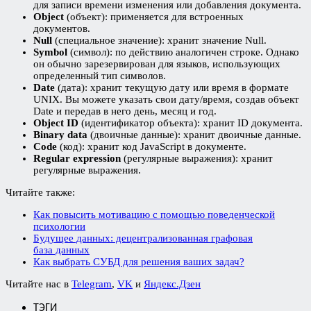
для записи времени изменения или добавления документа.
Object
(объект): применяется для встроенных
документов.
Null
(специальное значение):
хранит значение Null.
Symbol
(символ): по действию аналогичен строке. Однако
он обычно зарезервирован для языков, использующих
определенный тип символов.
Date
(дата): хранит текущую дату или время в формате
UNIX. Вы можете указать свои дату/время, создав объект
Date и передав в него день, месяц и год.
Object ID
(идентификатор объекта): хранит ID документа.
Binary data
(двоичные данные): хранит двоичные данные.
Code
(код): хранит код JavaScript в документе.
Regular expression
(регулярные выражения): хранит
регулярные выражения.
Читайте также:
Как повысить мотивацию с помощью поведенческой
психологии
Будущее данных: децентрализованная графовая
база данных
Как выбрать СУБД для решения ваших задач?
Читайте нас в
Telegram
,
VK
и
Яндекс.Дзен
ТЭГИ