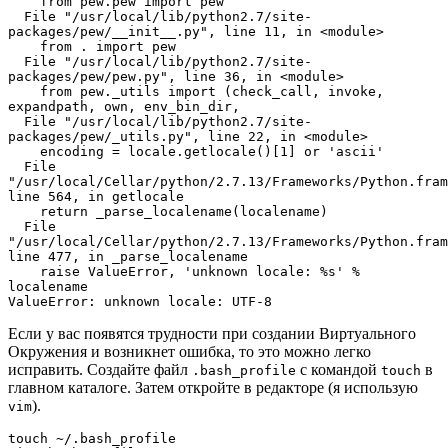
    from pew.pew import pew
  File "/usr/local/lib/python2.7/site-
packages/pew/__init__.py", line 11, in <module>
    from . import pew
  File "/usr/local/lib/python2.7/site-
packages/pew/pew.py", line 36, in <module>
    from pew._utils import (check_call, invoke, 
expandpath, own, env_bin_dir,
  File "/usr/local/lib/python2.7/site-
packages/pew/_utils.py", line 22, in <module>
    encoding = locale.getlocale()[1] or 'ascii'
  File 
"/usr/local/Cellar/python/2.7.13/Frameworks/Python.fram
line 564, in getlocale
    return _parse_localename(localename)
  File 
"/usr/local/Cellar/python/2.7.13/Frameworks/Python.fram
line 477, in _parse_localename
    raise ValueError, 'unknown locale: %s' % 
localename
ValueError: unknown locale: UTF-8
Если у вас появятся трудности при создании Виртуального
Окружения и возникнет ошибка, то это можно легко
исправить. Создайте файл
с командой
в
.bash_profile
touch
главном каталоге. Затем откройте в редакторе (я использую
).
vim
touch ~/.bash_profile