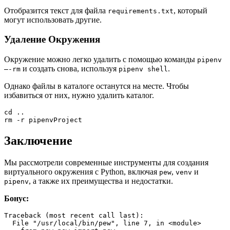
Отобразится текст для файла
, который
requirements.txt
могут использовать другие.
Удаление Окружения
Окружение можно легко удалить с помощью команды
pipenv
и создать снова, используя
.
—-rm
pipenv shell
Однако файлы в каталоге останутся на месте. Чтобы
избавиться от них, нужно удалить каталог.
cd ..
rm -r pipenvProject
Заключение
Мы рассмотрели современные инструменты для создания
виртуального окружения с Python, включая
,
и
pew
venv
, а также их преимущества и недостатки.
pipenv
Бонус:
Traceback (most recent call last):
  File "/usr/local/bin/pew", line 7, in <module>