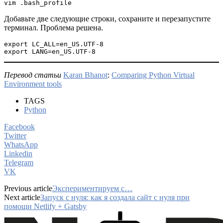
vim .bash_profile
Добавьте две следующие строки, сохраните и перезапустите
терминал. Проблема решена.
export LC_ALL=en_US.UTF-8
export LANG=en_US.UTF-8
Перевод статьи
Karan Bhanot
:
Comparing Python Virtual
Environment tools
TAGS
Python
Facebook
Twitter
WhatsApp
Linkedin
Telegram
VK
Previous article
Экспериментируем с…
Next article
Запуск с нуля: как я создала сайт с нуля при
помощи Netlify + Gatsby