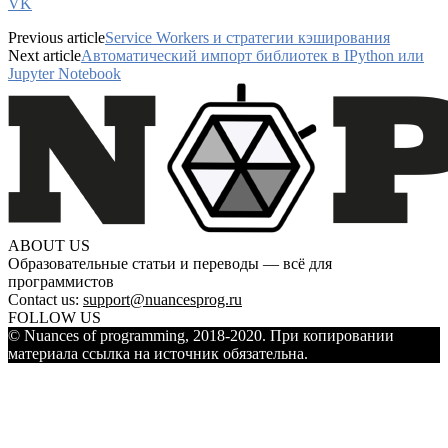
VK
Previous article
Service Workers и стратегии кэширования
Next article
Автоматический импорт библиотек в IPython или
Jupyter Notebook
ABOUT US
Образовательные статьи и переводы — всё для
программистов
Contact us:
support@nuancesprog.ru
FOLLOW US
© Nuances of programming, 2018-2020. При копировании
материала ссылка на источник обязательна.