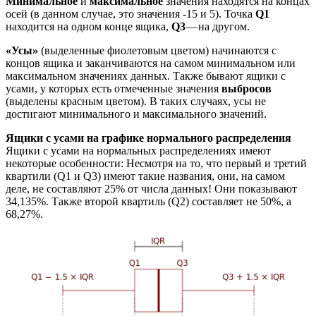
Минимальное
и
максимальное
значения находятся на концах
осей (в данном случае, это значения -15 и 5). Точка
Q1
находится на одном конце ящика,
Q3
— на другом.
«Усы»
(выделенные фиолетовым цветом) начинаются с
концов ящика и заканчиваются на самом минимальном или
максимальном значениях данных. Также бывают ящики с
усами, у которых есть отмеченные значения
выбросов
(выделены красным цветом). В таких случаях, усы не
достигают минимального и максимального значений.
Ящики с усами на графике нормального распределения
Ящики с усами на нормальных распределениях имеют
некоторые особенности: Несмотря на то, что первый и третий
квартили (Q1 и Q3) имеют такие названия, они, на самом
деле, не составляют 25% от числа данных! Они показывают
34,135%. Также второй квартиль (Q2) составляет не 50%, а
68,27%.