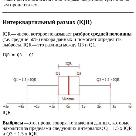
ым процентилем.
Интерквартильный размах (IQR)
IQR — число, которое показывает
разброс средней половины
(т.е. средние 50%) набора данных и помогает определить
выбросы. IQR — это разница между Q3 и Q1.
IQR = Q3 - Q1
IQR
Выбросы
— это, проще говоря, те значения данных, которые
находятся за пределами следующих интервалов: Q1–1.5 x IQR
и Q3 + 1.5 x IQR.