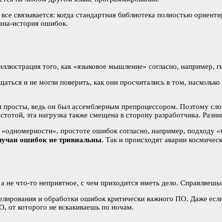
 все связывается: когда стандартная библиотека полностью ориенти
вана-история ошибок.
ллюстрация того, как «языковое мышление» согласно, например, ги
ращаться и не могли поверить, как они просчитались в том, насколь
и просты, ведь он был ассемблерным препроцессором. Поэтому сло
тотой, эта нагрузка также смещена в сторону разработчика. Разниц
об «одномерности», простоте ошибок согласно, например, подходу
«
лучаи ошибок не тривиальны.
Так и происходят аварии космическ
а не что-то неприятное, с чем приходится иметь дело. Справляешьс
елирования и обработки ошибок критически важного ПО. Даже если
О, от которого не вскакиваешь по ночам.