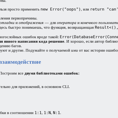
оны.
new Error("oops")
return "can
ельзя просто применить
, или
вления первопричины.
отладки
и
отображения
— для
оператора
и
конечного пользоват
Result<()
Здесь быстро понимаешь, что функция, возвращающая
Error(DatabaseError(Conn
ногослойных ошибок вроде такой:
ля явного написания кода решение
. И хорошо, если автор библи
щению багов.
зуют и другие. Подумайте о получаемой
ими
от вас истории ошибо
 взаимодействие
 Построим все
двумя библиотеками ошибок:
ельно для приложений, в основном CLI.
1:1
1:N
N:1
ибки в соотношении
,
,
.