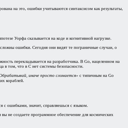
рована на это, ошибки учитываются синтаксисом как результаты,
потезе Уорфа сказывается на коде и когнитивной нагрузке.
ко сложны ошибки. Сегодня они видят те пограничные случаи, о
жность перекладывается на разработчика. В Go, нацеленном на
а в том, что в C нет системы безопасности.
Обрабатывай, иначе просто сломается»
с типичным на Go
их кораблей.
я с ошибками, значит, справляешься с языком.
 вы не создаете программное обеспечение для космических