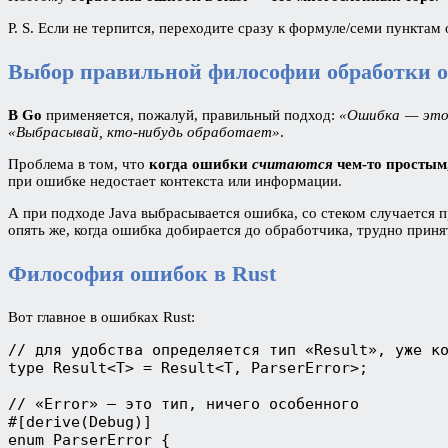
P. S. Если не терпится, переходите сразу к формуле/семи пунктам 
Выбор правильной философии обработки 
В Go
применяется, пожалуй, правильный подход:
«Ошибка — это 
«Выбрасывай, кто-нибудь обработает»
.
Проблема в том, что
когда ошибки
считаются
чем-то простым
при ошибке недостает контекста или информации.
А при подходе Java выбрасывается ошибка, со стеком случается п
опять же, когда ошибка добирается до обработчика, трудно прин
Философия ошибок в Rust
Вот главное в ошибках Rust:
// для удобства определяется тип «Result», уже к
type Result<T> = Result<T, ParserError>;
// «Error» — это тип, ничего особенного
#[derive(Debug)]
enum ParserError {