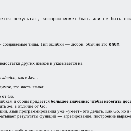
ается результат, который может быть или не быть ош
enum
создаваемые типы. Тип ошибки — любой, обычно это
.
едостатки других языков и указывается на:
ow/catch
, как в Java.
димое, это часть языка:
 от Go.
ошибкам и сбоям придается
большое значение; чтобы избегать дос
ть же, в отличие от Go.
ций, язык программирования уже «умеет» это делать. Как Go, но в 
батывает результаты функций — агрегирование, построение выражен
ется на любом другом языке программирования.