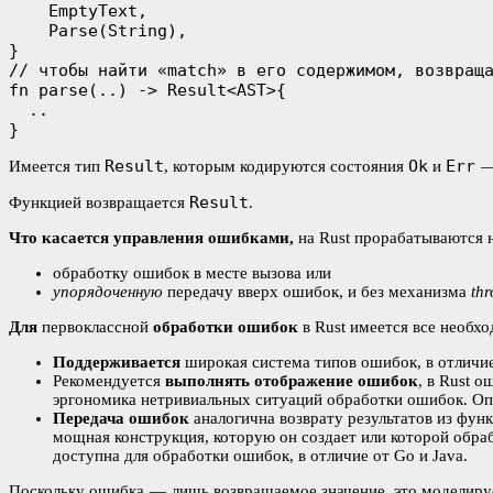
    EmptyText,
    Parse(String),
}
// чтобы найти «match» в его содержимом, возвращ
fn parse(..) -> Result<AST>{
  ..
}
Result
Ok
Err
Имеется тип
, которым кодируются состояния
и
— 
Result
Функцией возвращается
.
Что касается управления ошибками,
на Rust прорабатываются н
обработку ошибок в месте вызова или
упорядоченную
передачу вверх ошибок, и без механизма
thr
Для
первоклассной
обработки ошибок
в Rust имеется все необхо
Поддерживается
широкая система типов ошибок, в отличие
Рекомендуется
выполнять отображение ошибок
, в Rust 
эргономика нетривиальных ситуаций обработки ошибок. Опя
Передача ошибок
аналогична возврату результатов из функ
мощная конструкция, которую он создает или которой обра
доступна для обработки ошибок, в отличие от Go и Java.
Поскольку ошибка — лишь возвращаемое значение, это моделиру