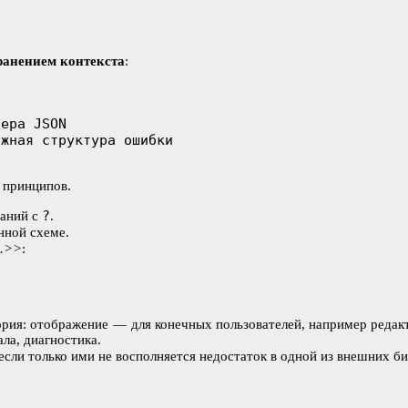
ранением контекста
:
сера JSON
ожная структура ошибки
 принципов.
?
ваний с
.
нной схеме.
..>>
:
рия: отображение — для конечных пользователей, например редакт
ла, диагностика.
 если только ими не восполняется недостаток в одной из внешних б