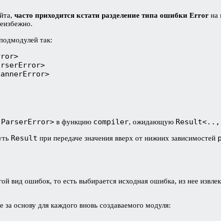
ейта,
часто приходится кстати разделение типа ошибки Error
на 
неизбежно.
подмодулей так:
rror>
arserError>
cannerError>
 ParserError>
compiler
Result<..,
в функцию
, ожидающую
Result
уть
при передаче значения вверх от нижних зависимостей
ой вид ошибок, то есть выбирается исходная ошибка, из нее извлек
ее за основу для каждого вновь создаваемого модуля: