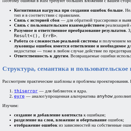
Поэтому ошибки в Rust требуют больших вложений с вашей стор
Когнитивная нагрузка при создании ошибок больше
. Н
тип и в соответствии с правилами.
Связь с историей сбоя
— для обратной трассировки и выя
Связь с пользовательским взаимодействием
реализацией
Разумное и ответственное преобразование результатов
. 
Result<(), ErrB>
.
Работа со сложностью реальной системы
и получением м
луковицы ошибок имеется ответвление и необходимое д
недостатки — тоже в любом случае действие по предотвра
Ответственность к другим
. Возвращаемые ошибки исполь
Структура, семантика и пользовательское
Рассмотрим практические шаблоны и проблемы проектирования.
thiserror
— для библиотек и ядра.
eyre
anyhow
— аналог/упрощенная альтернатива
дополнит
Изучим:
создание и добавление контекста
к ошибкам;
разделение на слои, вложение и обертывание
ошибок;
отображение ошибок
из зависимостей на собственные ош