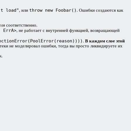
't load"
throw new Foobar()
, или
. Ошибки создаются как
еля
соответственно.
, ErrA>
, не работает с внутренней функцией, возвращающей
ectionError(PoolError(reason))))
.
В каждом слое этой
отеки не моделировал ошибки, тогда вы просто ликвидируете их
к.