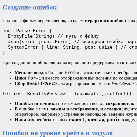
Создание ошибок
Сохраняя форму перечисления, создаем
иерархию ошибок с сох
enum ParserError {
  EmptyFile(String) // путь к файлу
  Json(serde_json::Error) // исходная ошибка пар
  SyntaxError { line: String, pos: usize } // сл
}
При создании ошибок или их возвращении придерживаются таких
From
Меньше ввода
: больше
и автоматических преобразо
for-in
Цикл
вместо отображения вычисления по сокраще
Result<Vec>
Сбор
для агрегирования вместо
Vec<Result<
let res: Result<Vec<_>> = foo.map(..).collect();
Ошибки источника
по возможности всегда
сохраняются
.
Error
В ошибке
важны и отображение, и отладка;
аудито
операторов, например устранение неполадок, ведение журна
expect
unwrap
panic
Никаких
необязательных
,
,
в коде,
Ошибки на уровне крейта и модуля