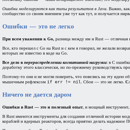
Ошибки моделируются как типы результатов в Java.
Важно, как
сообщество со своим мнением уже тут как тут, и получается нир
Ошибки — это не легко
При всем уважении к Go,
разница между им и Rust — отличная и
Все, кто перешел с Go на Rust и с кем я говорил, не желали возв
которых не известно в коде на Go.
Все дело в
перераспределении когнитивной нагрузки
: в C ошибк
доработку этого классически, но по-прежнему руководствуясь прос
Поэтому-то они и не могли поверить, что повелись на эту идею 
if err != nil
мышечным рефлексом
. Сбои — это не легко.
С
Ничего не дается даром
Ошибки в Rust — это и полезный опыт
, и мощный инструмент, 
В Rust имеются инструменты для создания отличной истории мод
кораблей и ядерных реакторов, всегда приятно делать надежное П