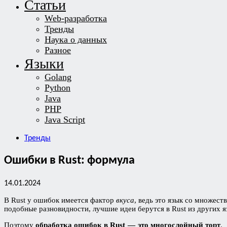
Статьи
Web-разработка
Тренды
Наука о данных
Разное
Языки
Golang
Python
Java
PHP
Java Script
Тренды
Ошибки в Rust: формула
14.01.2024
В Rust у ошибок имеется фактор
вкуса
, ведь это язык со множест
подобные разновидности, лучшие идеи берутся в Rust из других я
Поэтому
обработка ошибок в Rust — это многослойный торт
.