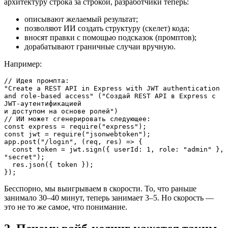
архитектуру строка за строкой, разработчики теперь:
описывают желаемый результат;
позволяют ИИ создать структуру (скелет) кода;
вносят правки с помощью подсказок (промптов);
дорабатывают граничные случаи вручную.
Например:
// Идея промпта:

"Create a REST API in Express with JWT authentication 

and role-based access" ("Создай REST API в Express с 
JWT-аутентификацией

и доступом на основе ролей")

// ИИ может сгенерировать следующее:

const express = require("express");

const jwt = require("jsonwebtoken");

app.post("/login", (req, res) => {

  const token = jwt.sign({ userId: 1, role: "admin" }, 
"secret");

  res.json({ token });

});
Бесспорно, мы выигрываем в скорости. То, что раньше
занимало 30–40 минут, теперь занимает 3–5. Но скорость —
это не то же самое, что понимание.