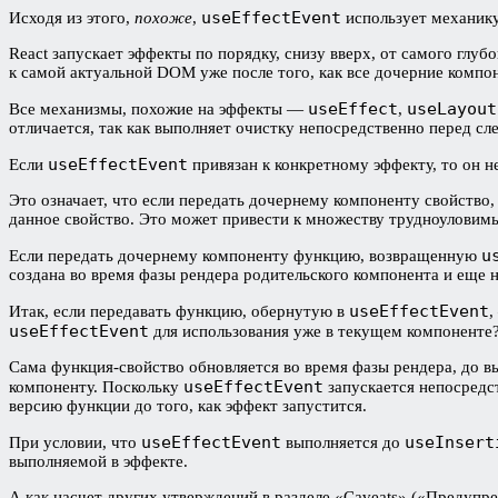
useEffectEvent
Исходя из этого,
похоже
,
использует механику
React запускает эффекты по порядку, снизу вверх, от самого глу
к самой актуальной DOM уже после того, как все дочерние компо
useEffect
useLayout
Все механизмы, похожие на эффекты —
,
отличается, так как выполняет очистку непосредственно перед сл
useEffectEvent
Если
привязан к конкретному эффекту, то он н
Это означает, что если передать дочернему компоненту свойство,
данное свойство. Это может привести к множеству трудноуловим
u
Если передать дочернему компоненту функцию, возвращенную
создана во время фазы рендера родительского компонента и еще н
useEffectEvent
Итак, если передавать функцию, обернутую в
,
useEffectEvent
для использования уже в текущем компоненте
Сама функция-свойство обновляется во время фазы рендера, до 
useEffectEvent
компоненту. Поскольку
запускается непосредс
версию функции до того, как эффект запустится.
useEffectEvent
useInsert
При условии, что
выполняется до
выполняемой в эффекте.
А как насчет других утверждений в разделе «Caveats» («Предупр