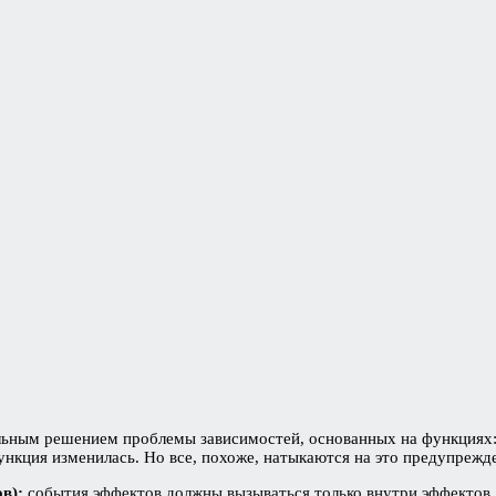
альным решением проблемы зависимостей, основанных на функциях
 функция изменилась. Но все, похоже, натыкаются на это предупрежд
в):
события эффектов должны вызываться только внутри эффектов.