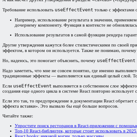
useEffectEvent
Требование использовать
только с эффектами 
Например, использование результата в значении, применяем
дочернему компоненту. Функция в контексте не обновлялась
Использование результатов в самой функции рендера гаран
Другие утверждения кажутся более стилистическими по своей пр
эффектом, в котором он используется. Также не понимаю, почему
useEffectEvent
Но, надеюсь, это помогает объяснить, почему
Надо заметить, что мне не совсем понятно, где именно выполняе
традиционные эффекты — выполняется как единый целый слой. То 
useEffectEvent
Если
выполняется в собственном слое эффектов
создания еще одного цикла в системе React повторно использует
Если это так, то предупреждение в документации React обретает 
эффекта вставки». Это вызвало бы ещё больше вопросов.
Читайте также:
Упростите поиск ресторанов в React-приложении с помощью 
Топ-10 React-библиотек, которые стоит использовать в 2025
React hooks: никакой магии, только массивы