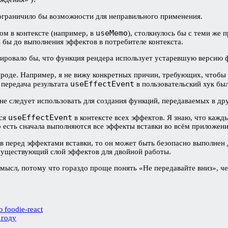
ограничило бы возможности для неправильного применения.
useMemo
ом в контексте (например, в
), столкнулось бы с теми же 
 бы до выполнения эффектов в потребителе контекста.
тировало бы, что функция рендера использует устаревшую версию 
ироде. Например, я не вижу конкретных причин, требующих, чтобы
useEffectEvent
 передача результата
в пользовательский хук бы
не следует использовать для создания функций, передаваемых в дру
useEffectEvent
тся
в контексте всех эффектов. Я знаю, что каж
есть сначала выполняются все эффекты вставки во всём приложении
 перед эффектами вставки, то он может быть безопасно выполнен д
 существующий слой эффектов для двойной работы.
смысл, потому что гораздо проще понять «Не передавайте вниз», ч
foodie-react
 году