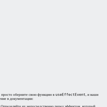
useEffectEvent
: просто оберните свою функцию в
, и ваши
ение в документации:
 Определяйте их непосредственно перед эффектом, который