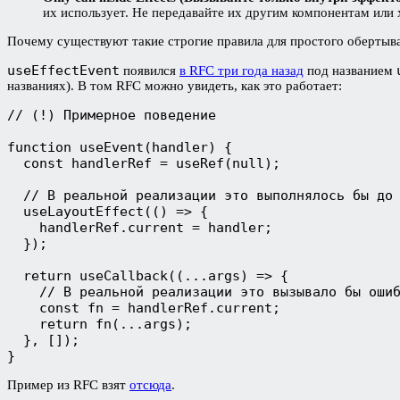
их использует. Не передавайте их другим компонентам или 
Почему существуют такие строгие правила для простого обертыв
useEffectEvent
появился
в RFC три года назад
под названием
названиях). В том RFC можно увидеть, как это работает:
// (!) Примерное поведение 

function useEvent(handler) {

  const handlerRef = useRef(null);

  // В реальной реализации это выполнялось бы до 
  useLayoutEffect(() => {

    handlerRef.current = handler;

  });

  return useCallback((...args) => {

    // В реальной реализации это вызывало бы ошиб
    const fn = handlerRef.current;

    return fn(...args);

  }, []);

}
Пример из RFC взят
отсюда
.