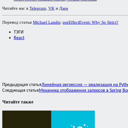
Читайте нас в
Telegram
,
VK
и
Дзен
Перевод статьи
Michael Landis
:
useEffectEvent: Why So Strict?
ТЭГИ
React
Предыдущая статья
Линейная регрессия — реализация на Pyth
Следующая статья
Механика отображения запросов в Spring Bo
Читайте также