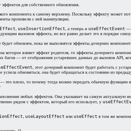
 эффектов для собственного обновления.
бокого компонента к самому верхнему. Поскольку эффекту может по
ненты произвели с ней манипуляции.
Effect
useInsertionEffect
useEffectEvent
,
, а теперь и
— 
едующим вызовом эффекта, но все равно делает это в порядке снизу
е будет обновлен, пока не выполнятся эффекты дочерних компонент
 на которое влияет эффект родителя, то эффекты дочернего компоне
ых багов — от отображения устаревших данных до вызовов API, ко
seEffectEvent
, этот дочерний компонент будет работать с уста
е успела обновиться, она будет обращаться к состоянию из предыд
 — это плохо, то почему тогда можно передать обычную функцию и
?
выполнения любых эффектов. Она указывает на самую актуальную 
useEffectE
твенно рядом с эффектом, который его использует, у
ionEffect
useLayoutEffect
useEffect
,
или
в том же компон
еждения» )?