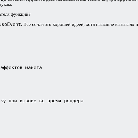
хукам.
ателя функций?
useEvent
. Все сочли это хорошей идеей, хотя название вызывало 
эффектов макета

ку при вызове во время рендера
