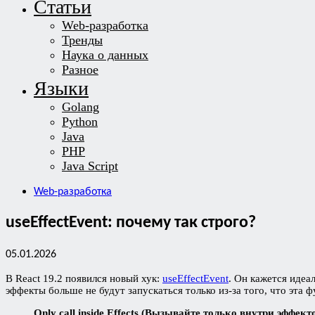
Статьи
Web-разработка
Тренды
Наука о данных
Разное
Языки
Golang
Python
Java
PHP
Java Script
Web-разработка
useEffectEvent: почему так строго?
05.01.2026
В React 19.2 появился новый хук:
useEffectEvent
. Он кажется иде
эффекты больше не будут запускаться только из-за того, что эта
Only call inside Effects (Вызывайте только внутри эффекто