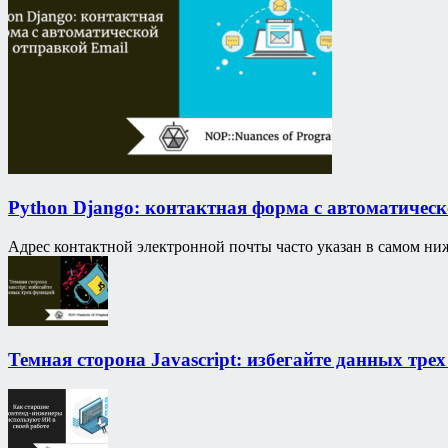
Python Django: контактная форма с автоматическ
Адрес контактной электронной почты часто указан в самом нижн
Темная сторона Javascript: избегайте данных тре