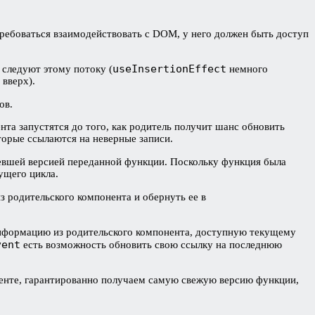
требоваться взаимодействовать с DOM, у него должен быть доступ
useInsertionEffect
следуют этому потоку (
немного
 вверх).
ов.
нта запустятся до того, как родитель получит шанс обновить
торые ссылаются на неверные записи.
ревшей версией переданной функции. Поскольку функция была
ущего цикла.
з родительского компонента и обернуть ее в
информацию из родительского компонента, доступную текущему
vent
есть возможность обновить свою ссылку на последнюю
енте, гарантированно получаем самую свежую версию функции,