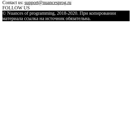
Contact us:
support@nuancesprog.ru
FOLLOW US
© Nuances of programming, 2018-2020. При копировании
материала ссылка на источник обязательна.