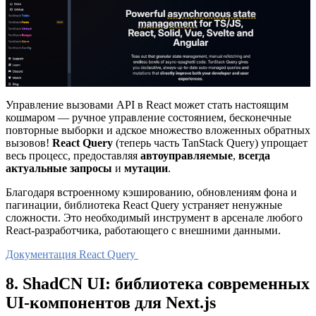
Управление вызовами API в React может стать настоящим
кошмаром — ручное управление состоянием, бесконечные
повторные выборки и адское множество вложенных обратных
вызовов!
React Query
(теперь часть TanStack Query) упрощает
весь процесс, предоставляя
автоуправляемые
,
всегда
актуальные запросы
и
мутации
.
Благодаря встроенному кэшированию, обновлениям фона и
пагинации, библиотека React Query устраняет ненужные
сложности. Это необходимый инструмент в арсенале любого
React-разработчика, работающего с внешними данными.
Документация React Query
8. ShadCN UI: библиотека современных
UI-компонентов для Next.js