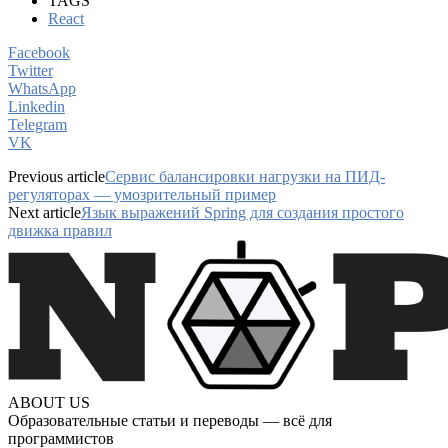
TAGS
React
Facebook
Twitter
WhatsApp
Linkedin
Telegram
VK
Previous article
Сервис балансировки нагрузки на ПИД-
регуляторах — умозрительный пример
Next article
Язык выражений Spring для создания простого
движка правил
ABOUT US
Образовательные статьи и переводы — всё для
программистов