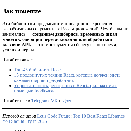
Заключение
Эти библиотеки предлагают инновационные решения
разработчикам современных React-приложений. Чем бы вы ни
занимались —
созданием дэшбордов, временных шкал,
макетов, операций перетаскивания или обработкой
вызовов API,
— эти инструменты сберегут ваши время,
усилия и нервы.
Читайте также:
Топ-45 библиотек React
15 продвинутых техник React, которые должен знать
каждый старший разработчик
Упростите поиск ресторанов в React-приложении с
помощью foodie-react
Читайте нас в
Telegram
,
VK
и
Дзен
Перевод статьи
Let’s Code Future
:
Top 10 Best React Libraries
You Should Try in 2025