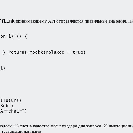
ffLink
принимающему API отправляются правильные значения. Пи
ion 1)`() {
) } returns mockk(relaxed = true)
rl)
)
alTo(url)
"Bob")
"Armchair")
даем: 1) слот в качестве плейсхолдера для запроса; 2) имитационн
 с тестовыми данными.