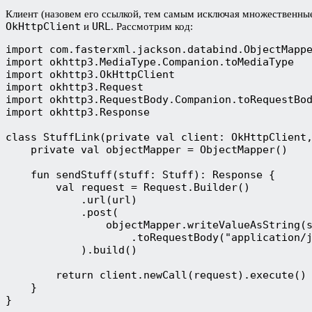
Клиент (назовем его ссылкой, тем самым исключая множественные 
OkHttpClient
URL
и
. Рассмотрим код:
import com.fasterxml.jackson.databind.ObjectMapp
import okhttp3.MediaType.Companion.toMediaType
import okhttp3.OkHttpClient
import okhttp3.Request
import okhttp3.RequestBody.Companion.toRequestBo
import okhttp3.Response
class StuffLink(private val client: OkHttpClient
    private val objectMapper = ObjectMapper()
    fun sendStuff(stuff: Stuff): Response {
        val request = Request.Builder()
            .url(url)
            .post(
                objectMapper.writeValueAsString(
                    .toRequestBody("application/
            ).build()
        return client.newCall(request).execute()
    }
}