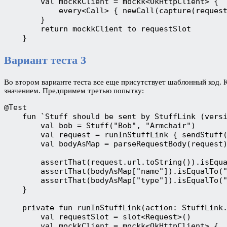
        val mockkClient = mockk<OkHttpClient> {
            every<Call> { newCall(capture(reques
        }
        return mockkClient to requestSlot
    }
Вариант теста 3
Во втором варианте теста все еще присутствует шаблонный код.
значением. Предпримем третью попытку:
@Test
    fun `Stuff should be sent by StuffLink (vers
        val bob = Stuff("Bob", "Armchair")
        val request = runInStuffLink { sendStuff
        val bodyAsMap = parseRequestBody(request
        assertThat(request.url.toString()).isEqu
        assertThat(bodyAsMap["name"]).isEqualTo(
        assertThat(bodyAsMap["type"]).isEqualTo(
    }
    private fun runInStuffLink(action: StuffLink
        val requestSlot = slot<Request>()
        val mockkClient = mockk<OkHttpClient> {