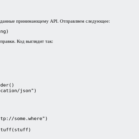
бо данные принимающему API. Отправляем следующее:
ing)
правки. Код выглядит так:
lder()
ication/json")
ttp://some.where")
Stuff(stuff)