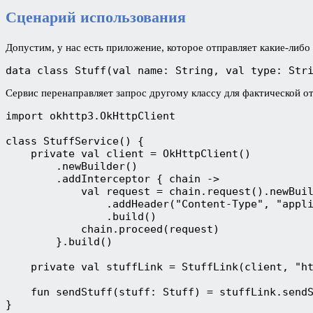
Сценарий использования
Допустим, у нас есть приложение, которое отправляет какие-ли
data class Stuff(val name: String, val type: Str
Сервис перенаправляет запрос другому классу для фактической от
import okhttp3.OkHttpClient
class StuffService() {
    private val client = OkHttpClient()
        .newBuilder()
        .addInterceptor { chain ->
            val request = chain.request().newBui
                .addHeader("Content-Type", "appl
                .build()
            chain.proceed(request)
        }.build()
    private val stuffLink = StuffLink(client, "h
    fun sendStuff(stuff: Stuff) = stuffLink.send
}