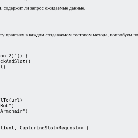
ем, содержит ли запрос ожидаемые данные.
эту практику в каждом создаваемом тестовом методе, попробуем п
ion 2)`() {
ockAndSlot()
rl)
)
alTo(url)
"Bob")
"Armchair")
Client, CapturingSlot<Request>> {