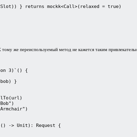
tSlot)) } returns mockk<Call>(relaxed = true)
 К тому же переиспользуемый метод не кажется таким привлекате
ion 3)`() {
(bob) }
)
alTo(url)
"Bob")
"Armchair")
.() -> Unit): Request {