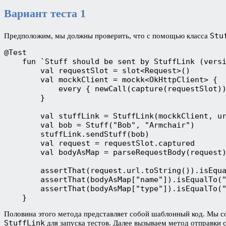
Вариант теста 1
Stu
Предположим, мы должны проверить, что с помощью класса
@Test
    fun `Stuff should be sent by StuffLink (vers
        val requestSlot = slot<Request>()
        val mockkClient = mockk<OkHttpClient> {
            every { newCall(capture(requestSlot)
        }
        val stuffLink = StuffLink(mockkClient, u
        val bob = Stuff("Bob", "Armchair")
        stuffLink.sendStuff(bob)
        val request = requestSlot.captured
        val bodyAsMap = parseRequestBody(request
        assertThat(request.url.toString()).isEqu
        assertThat(bodyAsMap["name"]).isEqualTo(
        assertThat(bodyAsMap["type"]).isEqualTo(
    }
Половина этого метода представляет собой шаблонный код. Мы соз
StuffLink
для запуска тестов. Далее вызываем метод отправки