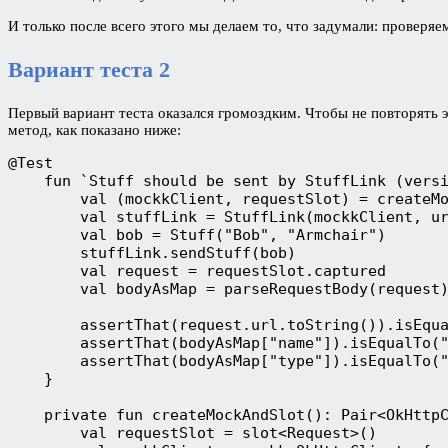
И только после всего этого мы делаем то, что задумали: проверя
Вариант теста 2
Первый вариант теста оказался громоздким. Чтобы не повторять 
метод, как показано ниже:
@Test
    fun `Stuff should be sent by StuffLink (vers
        val (mockkClient, requestSlot) = createM
        val stuffLink = StuffLink(mockkClient, u
        val bob = Stuff("Bob", "Armchair")
        stuffLink.sendStuff(bob)
        val request = requestSlot.captured
        val bodyAsMap = parseRequestBody(request
        assertThat(request.url.toString()).isEqu
        assertThat(bodyAsMap["name"]).isEqualTo(
        assertThat(bodyAsMap["type"]).isEqualTo(
    }
    private fun createMockAndSlot(): Pair<OkHttp
        val requestSlot = slot<Request>()