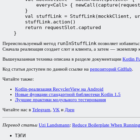
            every<Call> { newCall(capture(reques
        }
        val stuffLink = StuffLink(mockkClient, u
        stuffLink.action()
        return requestSlot.captured
    }
runInStuffLink
Переиспользуемый метод
позволяет избавитьс
Сначала реализация создает слот и клиента, а затем — экземпляр 
Вышеуказанная техника описана в разделе документации
Kotlin Fu
Код статьи доступен по данной ссылке на
репозиторий GitHub
.
Читайте также:
Kotlin-реализация RecyclerView на Android
Новые функции стандартной библиотеки Kotlin 1.5
Лучшие практики модульного тестирования
Читайте нас в
Telegram
,
VK
и
Дзен
Перевод статьи
Uzi Landsmann
:
Reduce Boilerplate When Running 
ТЭГИ