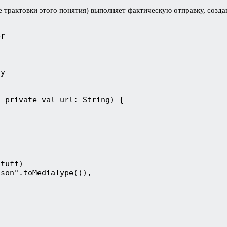
трактовки этого понятия) выполняет фактическую отправку, создав
er
dy
, private val url: String) {
stuff)
json".toMediaType()),