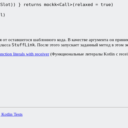
tSlot)) } returns mockk<Call>(relaxed = true)
rl)
я от оставшегося шаблонного кода. В качестве аргумента он прини
StuffLink
класса
. После этого запускает заданный метод в этом 
nction literals with receiver
(Функциональные литералы Kotlin с recei
Kotlin Tests