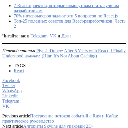
7 React-проектов, которые помогут вам стать лучшим
разработчиком
70% интервьюеров задают эти 5 вопросов по React.js
Топ-25 полезных советов для React-разработчиков. Часть
2
Читайте нас в
Telegram
,
VK
и
Дзен
Перевод статьи
Piyush Dubey
:
After 5 Years with React, I Finally
Understood
(Hint: It’s Not About Caching)
useMemo
TAGS
React
Facebook
Twitter
WhatsApp
Linkedin
Telegram
VK
Previous article
Построение потоков событий с Rust и Kafka:
практическое руководство
Next article
Алгоритм Skyline для упаковки 2D-