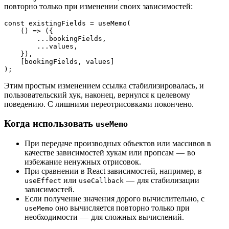
повторно только при изменении своих зависимостей:
const existingFields = useMemo(
    () => ({
        ...bookingFields,
        ...values,
    }),
    [bookingFields, values]
);
Этим простым изменением ссылка стабилизировалась, и
пользовательский хук, наконец, вернулся к целевому
поведению. С лишними переотрисовками покончено.
Когда использовать
useMemo
При передаче производных объектов или массивов в
качестве зависимостей хукам или пропсам — во
избежание ненужных отрисовок.
При сравнении в React зависимостей, например, в
или
— для стабилизации
useEffect
useCallback
зависимостей.
Если получение значения дорого вычислительно, с
оно вычисляется повторно только при
useMemo
необходимости — для сложных вычислений.