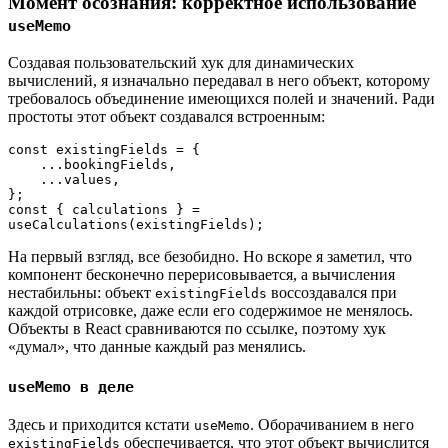
Момент осознания: корректное использование
useMemo
Создавая пользовательский хук для динамических
вычислений, я изначально передавал в него объект, которому
требовалось объединение имеющихся полей и значений. Ради
простоты этот объект создавался встроенным:
const existingFields = {
    ...bookingFields,
    ...values,
};
const { calculations } = 
useCalculations(existingFields);
На первый взгляд, все безобидно. Но вскоре я заметил, что
компонент бесконечно перерисовывается, а вычисления
нестабильны: объект
воссоздавался при
existingFields
каждой отрисовке, даже если его содержимое не менялось.
Объекты в React сравниваются по ссылке, поэтому хук
«думал», что данные каждый раз менялись.
useMemo в деле
Здесь и приходится кстати
. Оборачиванием в него
useMemo
обеспечивается, что этот объект вычислится
existingFields