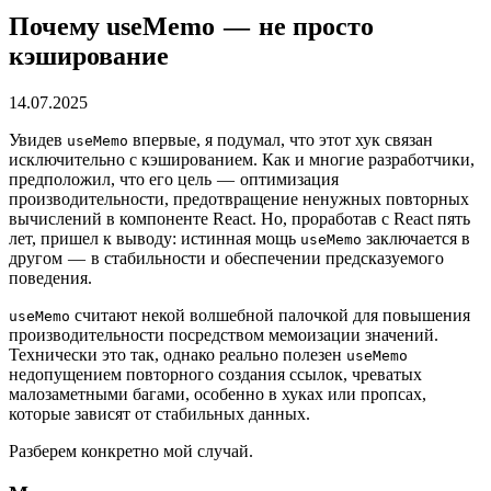
Почему useMemo — не просто
кэширование
14.07.2025
Увидев
впервые, я подумал, что этот хук связан
useMemo
исключительно с кэшированием. Как и многие разработчики,
предположил, что его цель — оптимизация
производительности, предотвращение ненужных повторных
вычислений в компоненте React. Но, проработав с React пять
лет, пришел к выводу: истинная мощь
заключается в
useMemo
другом — в стабильности и обеспечении предсказуемого
поведения.
считают некой волшебной палочкой для повышения
useMemo
производительности посредством мемоизации значений.
Технически это так, однако реально полезен
useMemo
недопущением повторного создания ссылок, чреватых
малозаметными багами, особенно в хуках или пропсах,
которые зависят от стабильных данных.
Разберем конкретно мой случай.