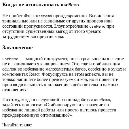
Когда не использовать
useMemo
Не прибегайте к
преждевременно. Вычисления
useMemo
тривиальные или не зависимые от других пропсов или
состояний пропускаются. Злоупотребление
при
useMemo
отсутствии существенных выгод от этого чревато
затруднением восприятия кода.
Заключение
— мощный инструмент, но его реальное назначение
useMemo
не ограничивается кэшированием. Это еще и стабилизация
ссылок во избежание малозаметных багов, особенно в хуках и
компонентах React. Фокусируясь на этом аспекте, вы не
только напишете более предсказуемый код, но и повысите
производительность приложения в действительно важных
отношениях.
Поэтому, когда в следующий раз понадобится
,
useMemo
задайтесь вопросом: «Стабилизирую ли я значение во
избежание лишней работы или просто пытаюсь провести
преждевременную оптимизацию?»
Читайте также: