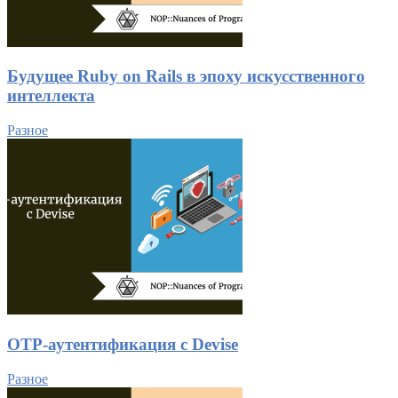
Будущее Ruby on Rails в эпоху искусственного
интеллекта
Разное
OTP-аутентификация c Devise
Разное