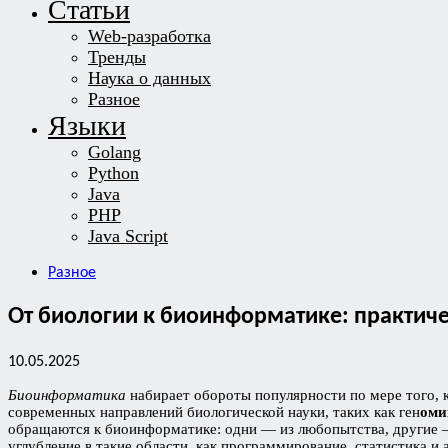
Статьи
Web-разработка
Тренды
Наука о данных
Разное
Языки
Golang
Python
Java
PHP
Java Script
Разное
От биологии к биоинформатике: практиче
10.05.2025
Биоинформатика
набирает обороты популярности по мере того, 
современных направлений биологической науки, таких как ген
оми
обращаются к биоинформатике: одни — из любопытства, другие —
углубление в такие области, как программирование, статистика и