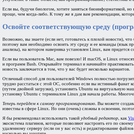
Если вы, будучи биологом, хотите заняться биоинформатикой, но н
проще, чем когда-либо. К тому же я дам вам рекомендации, кото
Освойте соответствующую среду (прог
Возможно, вы знаете (если нет, готовьтесь к плохой новости), 
поэтому вам необходимо освоить эту среду и ее команды (язык 
анализы), на котором наверняка установлен Linux, вам придется с
Если вы пользователь Mac, вам повезло! И macOS, и Linux относ
и программ Bash. Открывайте терминал и начинайте практиковать
новость заключается в том, что у вас будет несколько вариантов.
Отличный способ для пользователей Windows полностью погрузит
трудно расстаться с этой ОС, особенно если вы истинный фанат 
(путем двойной загрузки), установить Ubuntu на виртуальную ма
установку Ubuntu с терминалом Linux для начала работы. Многочи
Теперь перейдем к самому программированию
. Вы можете создав
известны в сфере Linux. Но они (очень) сложны в освоении, поэ
Я бы рекомендовал использовать такой
удобный редактор
, как
Vis
экосистема плагинов, которые позволяют настроить его по своем
удаленному серверу (если он у вас есть) и редактирование файло
насколько вы захотите.