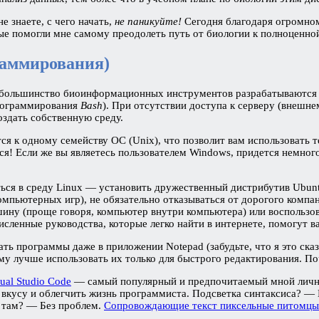
е знаете, с чего начать,
не паникуйте!
Сегодня благодаря огромном
рые помогли мне самому преодолеть путь от биологии к полноценно
раммирования)
что большинство биоинформационных инструментов разрабатываются
программирования
Bash
). При отсутствии доступа к серверу (внеш
оздать собственную среду.
ятся к одному семейству ОС (Unix), что позволит вам использоват
ся! Если же вы являетесь пользователем Windows, придется немног
ься в среду Linux — установить дружественный дистрибутив Ubunt
компьютерных игр), не обязательно отказываться от дорогого комп
шину (проще говоря, компьютер внутри компьютера) или воспользо
сленные руководства, которые легко найти в интернете, помогут ва
ать программы даже в приложении Notepad (забудьте, что я это ска
тому лучше использовать их только для быстрого редактирования. 
ual Studio Code
— самый популярный и предпочитаемый мной лично
у вкусу и облегчить жизнь программиста. Подсветка синтаксиса? —
в там? — Без проблем.
Сопровождающие текст пиксельные питомцы