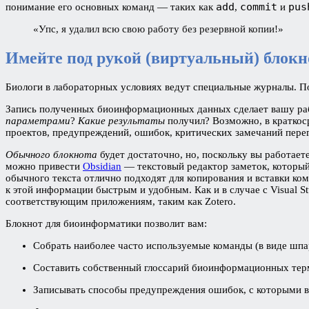
add
commit
pus
понимание его основных команд — таких как
,
и
«Упс, я удалил всю свою работу без резервной копии!»
Имейте под рукой (виртуальный) блокн
Биологи в лабораторных условиях ведут специальные журналы. П
Запись полученных биоинформационных данных сделает вашу раб
параметрами
?
Какие результаты
получил? Возможно, в краткоср
проектов, предупреждений, ошибок, критических замечаний пере
Обычного блокнота
будет достаточно, но, поскольку вы работает
можно привести
Obsidian
— текстовый редактор заметок, который
обычного текста отлично подходят для копирования и вставки ко
к этой информации быстрым и удобным. Как и в случае с Visual S
соответствующим приложениям, таким как Zotero.
Блокнот для биоинформатики позволит вам:
Собрать наиболее часто используемые команды (в виде шпа
Составить собственный глоссарий биоинформационных терм
Записывать способы предупреждения ошибок, с которыми вы