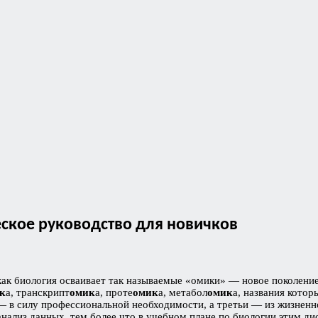
ское руководство для новичков
как биология осваивает так называемые «омики» — новое поколени
к
а, транскрипт
омик
а, проте
омик
а, метабол
омик
а, названия кото
 в силу профессиональной необходимости, а третьи — из жизненн
 анализ данных, тем более что в учебном плане по биологии этим д