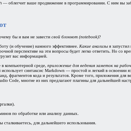
h
— облегчит ваше продвижение в программировании. С ним вы заб
от
очему бы и вам не завести
свой блокнот (notebook)
?
оту (и обучение) намного эффективнее.
Какие анализы
я запустил 
очной перспективе на эти вопросы будет легко ответить. Но со вр
грузит вас информацией.
е в компьютерной среде,
приложение для ведения заметок на рабо
 использует синтаксис Markdown — простой и легкий в освоении яз
манд, фрагментов кода и результатов. Кроме того, приложения для
tudio Code, многие из них предлагают плагины для дальнейшей нас
ргалки).
инов по обработке или анализу данных.
 сталкиваетесь, для дальнейшего использования.