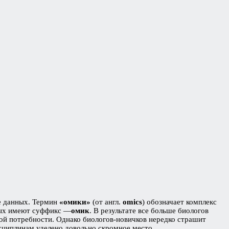
е данных. Термин
«омики»
(от англ.
omics
) обозначает комплекс
рых имеют суффикс —
омик
. В результате все больше биологов
ой потребности. Однако биологов-новичков нередко страшит
исциплинам уделено довольно скромное место.