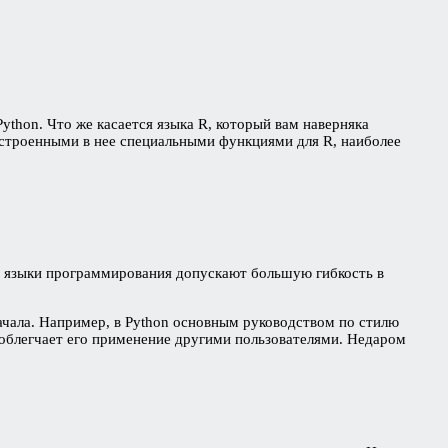
thon. Что же касается языка R, который вам наверняка
 встроенными в нее специальными функциями для R, наиболее
я языки программирования допускают большую гибкость в
ачала. Например, в Python основным руководством по стилю
о облегчает его применение другими пользователями. Недаром