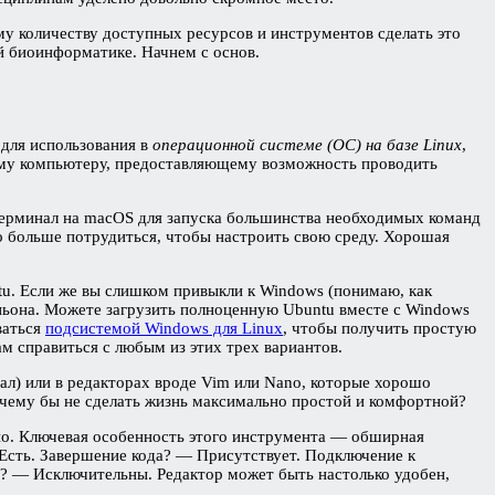
у количеству доступных ресурсов и инструментов сделать это
й биоинформатике. Начнем с основ.
 для использования в
операционной системе (ОС) на базе Linux
,
нему компьютеру, предоставляющему возможность проводить
ь терминал на macOS для запуска большинства необходимых команд
о больше потрудиться, чтобы настроить свою среду. Хорошая
u. Если же вы слишком привыкли к Windows (понимаю, как
аньона. Можете загрузить полноценную Ubuntu вместе с Windows
ваться
подсистемой Windows для Linux
, чтобы получить простую
м справиться с любым из этих трех вариантов.
зал) или в редакторах вроде Vim или Nano, которые хорошо
Почему бы не сделать жизнь максимально простой и комфортной?
. Ключевая особенность этого инструмента — обширная
 Есть. Завершение кода? — Присутствует. Подключение к
? — Исключительны. Редактор может быть настолько удобен,