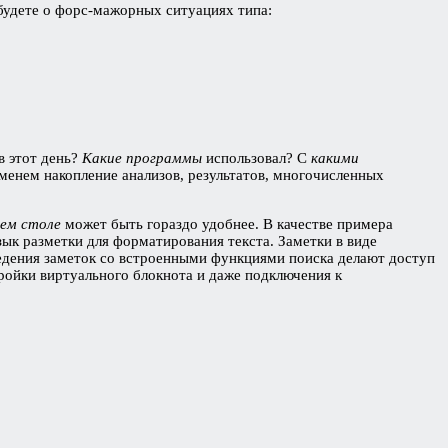
удете о форс-мажорных ситуациях типа:
в этот день?
Какие программы
использовал? С
какими
еменем накопление анализов, результатов, многочисленных
чем столе
может быть гораздо удобнее. В качестве примера
ык разметки для форматирования текста. Заметки в виде
 ведения заметок со встроенными функциями поиска делают доступ
тройки виртуального блокнота и даже подключения к