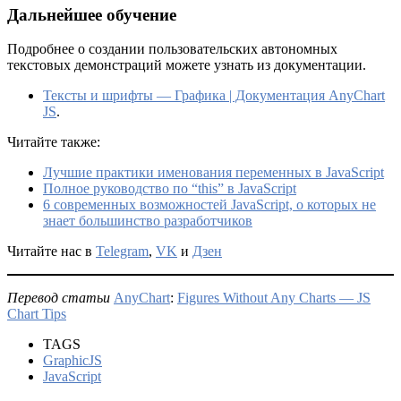
Дальнейшее обучение
Подробнее о создании пользовательских автономных
текстовых демонстраций можете узнать из документации.
Тексты и шрифты — Графика | Документация AnyChart
JS
.
Читайте также:
Лучшие практики именования переменных в JavaScript
Полное руководство по “this” в JavaScript
6 современных возможностей JavaScript, о которых не
знает большинство разработчиков
Читайте нас в
Telegram
,
VK
и
Дзен
Перевод статьи
AnyChart
:
Figures Without Any Charts — JS
Chart Tips
TAGS
GraphicJS
JavaScript