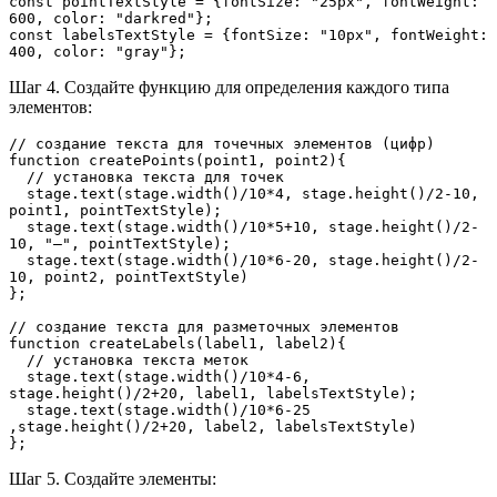
const pointTextStyle = {fontSize: "25px", fontWeight: 
600, color: "darkred"};
const labelsTextStyle = {fontSize: "10px", fontWeight: 
400, color: "gray"};
Шаг 4. Создайте функцию для определения каждого типа
элементов:
// создание текста для точечных элементов (цифр)
function createPoints(point1, point2){
  // установка текста для точек
  stage.text(stage.width()/10*4, stage.height()/2-10, 
point1, pointTextStyle);
  stage.text(stage.width()/10*5+10, stage.height()/2-
10, "–", pointTextStyle);
  stage.text(stage.width()/10*6-20, stage.height()/2-
10, point2, pointTextStyle)
};
// создание текста для разметочных элементов 
function createLabels(label1, label2){
  // установка текста меток
  stage.text(stage.width()/10*4-6, 
stage.height()/2+20, label1, labelsTextStyle);
  stage.text(stage.width()/10*6-25 
,stage.height()/2+20, label2, labelsTextStyle)
};
Шаг 5. Создайте элементы: