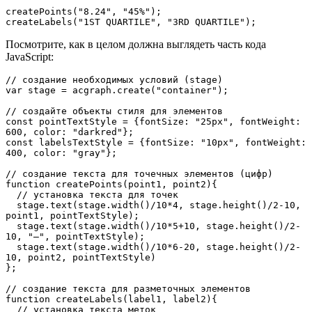
createPoints("8.24", "45%");
createLabels("1ST QUARTILE", "3RD QUARTILE");
Посмотрите, как в целом должна выглядеть часть кода
JavaScript:
// создание необходимых условий (stage)
var stage = acgraph.create("container");
// создайте объекты стиля для элементов
const pointTextStyle = {fontSize: "25px", fontWeight: 
600, color: "darkred"};
const labelsTextStyle = {fontSize: "10px", fontWeight: 
400, color: "gray"};
// создание текста для точечных элементов (цифр)
function createPoints(point1, point2){
  // установка текста для точек
  stage.text(stage.width()/10*4, stage.height()/2-10, 
point1, pointTextStyle);
  stage.text(stage.width()/10*5+10, stage.height()/2-
10, "–", pointTextStyle);
  stage.text(stage.width()/10*6-20, stage.height()/2-
10, point2, pointTextStyle)
};
// создание текста для разметочных элементов 
function createLabels(label1, label2){
  // установка текста меток