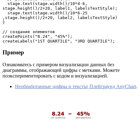
  stage.text(stage.width()/10*4-6, 
stage.height()/2+20, label1, labelsTextStyle);
  stage.text(stage.width()/10*6-25 
,stage.height()/2+20, label2, labelsTextStyle)
}
// создание элементов
createPoints("8.24", "45%");
createLabels("1ST QUARTILE", "3RD QUARTILE");
Пример
Ознакомьтесь с примером визуализации данных без
диаграммы, отображающей цифры с метками. Можете
поэкспериментировать с кодом и визуализацией.
Необработанные цифры и тексты| Плейграунд AnyChart
.