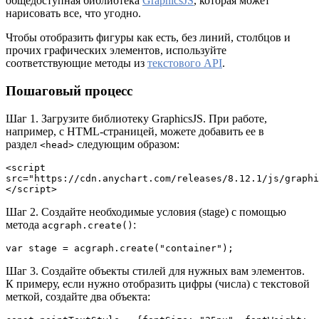
общедоступная библиотека
GraphicsJS
, которая может
нарисовать все, что угодно.
Чтобы отобразить фигуры как есть, без линий, столбцов и
прочих графических элементов, используйте
соответствующие методы из
текстового API
.
Пошаговый процесс
Шаг 1. Загрузите библиотеку GraphicsJS. При работе,
например, с HTML-страницей, можете добавить ее в
раздел
следующим образом:
<head>
<script 
src="https://cdn.anychart.com/releases/8.12.1/js/graphi
</script>
Шаг 2. Создайте необходимые условия (stage) с помощью
метода
:
acgraph.create()
var stage = acgraph.create("container");
Шаг 3. Создайте объекты стилей для нужных вам элементов.
К примеру, если нужно отобразить цифры (числа) с текстовой
меткой, создайте два объекта: