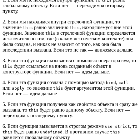
this
глобальному объекту. Если нет — переходим ко второму
пункту.
2. Если мы находимся внутри стрелочной функции, то
значение
равно значению
, находящемуся вне этой
this
this
функции. Значение
в стрелочной функции определяется
this
исключительно тем, где (в каком лексическом контексте) она
была создана, и никак не зависит от того, как она была
впоследствии вызвана. Если это не так — движемся дальше.
3. Если эта функция вызывается с помощью оператора
, то
new
будет ссылаться на вновь созданный объект в
this
конструкторе функции. Если нет — идем дальше.
4. Если эта функция создана с помощью метода
,
bind
call
или
, то значение
будет аргументом этой функции.
apply
this
Если нет — идем дальше.
5. Если эта функция получена как свойство объекта и сразу же
вызвана, то
будет равно данному объекту. Если нет —
this
переходим к последнему пункту.
6. Если функция вызывается в строгом режиме
, то
use strict
будет равно
. В противном случае
this
undefined
this
равняется глобальному объекту.