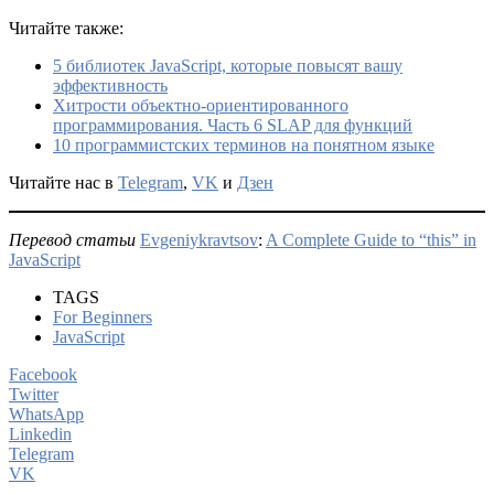
Читайте также:
5 библиотек JavaScript, которые повысят вашу
эффективность
Хитрости объектно-ориентированного
программирования. Часть 6 SLAP для функций
10 программистских терминов на понятном языке
Читайте нас в
Telegram
,
VK
и
Дзен
Перевод статьи
Evgeniykravtsov
:
A Complete Guide to “this” in
JavaScript
TAGS
For Beginners
JavaScript
Facebook
Twitter
WhatsApp
Linkedin
Telegram
VK