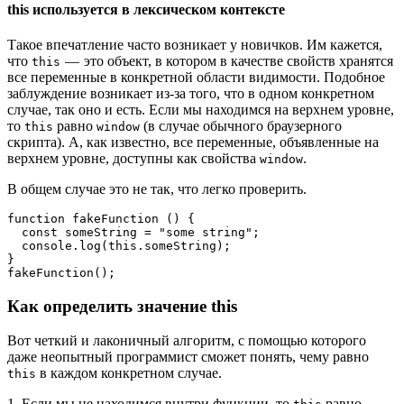
this используется в лексическом контексте
Такое впечатление часто возникает у новичков. Им кажется,
что
— это объект, в котором в качестве свойств хранятся
this
все переменные в конкретной области видимости. Подобное
заблуждение возникает из-за того, что в одном конкретном
случае, так оно и есть. Если мы находимся на верхнем уровне,
то
равно
(в случае обычного браузерного
this
window
скрипта). А, как известно, все переменные, объявленные на
верхнем уровне, доступны как свойства
.
window
В общем случае это не так, что легко проверить.
function fakeFunction () {
  const someString = "some string";
  console.log(this.someString);
}
fakeFunction();
Как определить значение this
Вот четкий и лаконичный алгоритм, с помощью которого
даже неопытный программист сможет понять, чему равно
в каждом конкретном случае.
this
1. Если мы не находимся внутри функции, то
равно