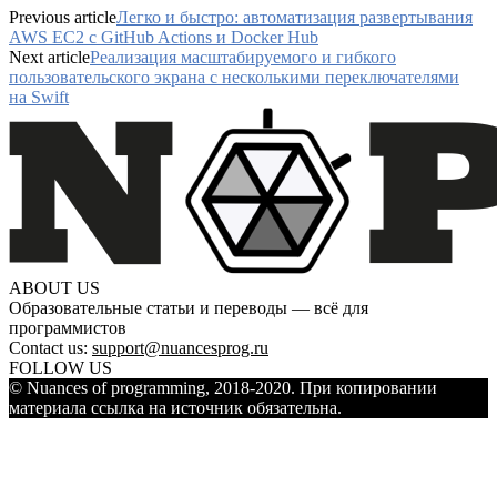
Previous article
Легко и быстро: автоматизация развертывания
AWS EC2 с GitHub Actions и Docker Hub
Next article
Реализация масштабируемого и гибкого
пользовательского экрана с несколькими переключателями
на Swift
ABOUT US
Образовательные статьи и переводы — всё для
программистов
Contact us:
support@nuancesprog.ru
FOLLOW US
© Nuances of programming, 2018-2020. При копировании
материала ссылка на источник обязательна.