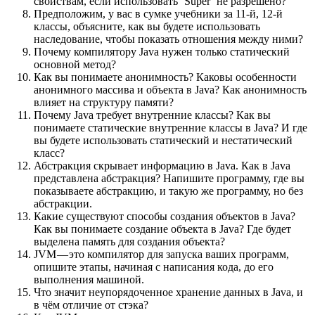
свойствам, если использовать ‘Super’ не разрешено?
Предположим, у вас в сумке учебники за 11-й, 12-й
классы, объясните, как вы будете использовать
наследование, чтобы показать отношения между ними?
Почему компилятору Java нужен только статический
основной метод?
Как вы понимаете анонимность? Каковы особенности
анонимного массива и объекта в Java? Как анонимность
влияет на структуру памяти?
Почему Java требует внутренние классы? Как вы
понимаете статические внутренние классы в Java? И где
вы будете использовать статический и нестатический
класс?
Абстракция скрывает информацию в Java. Как в Java
представлена абстракция? Напишите программу, где вы
показываете абстракцию, и такую же программу, но без
абстракции.
Какие существуют способы создания объектов в Java?
Как вы понимаете создание объекта в Java? Где будет
выделена память для создания объекта?
JVM — это компилятор для запуска ваших программ,
опишите этапы, начиная с написания кода, до его
выполнения машиной.
Что значит неупорядоченное хранение данных в Java, и
в чём отличие от стэка?