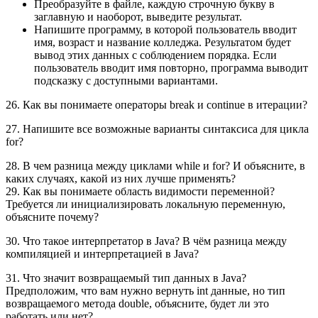
Преобразуйте в файле, каждую строчную букву в
заглавную и наоборот, выведите результат.
Напишите программу, в которой пользователь вводит
имя, возраст и название колледжа. Результатом будет
вывод этих данных с соблюдением порядка. Если
пользователь вводит имя повторно, программа выводит
подсказку с доступными вариантами.
26. Как вы понимаете операторы break и continue в итерации?
27. Напишите все возможные варианты синтаксиса для цикла
for?
28. В чем разница между циклами while и for? И объясните, в
каких случаях, какой из них лучше применять?
29. Как вы понимаете область видимости переменной?
Требуется ли инициализировать локальную переменную,
объясните почему?
30. Что такое интерпретатор в Java? В чём разница между
компиляцией и интерпретацией в Java?
31. Что значит возвращаемый тип данных в Java?
Предположим, что вам нужно вернуть int данные, но тип
возвращаемого метода double, объясните, будет ли это
работать или нет?