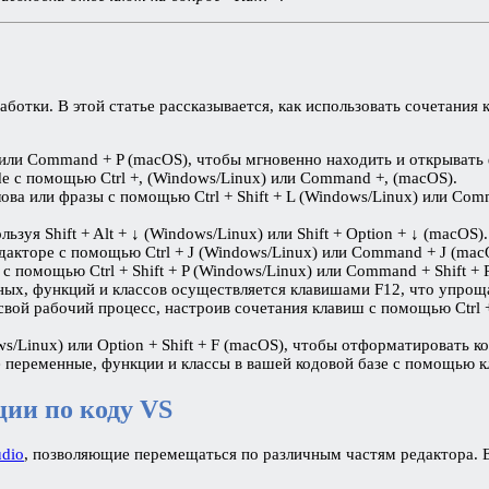
ботки. В этой статье рассказывается, как использовать сочетания
x) или Command + P (macOS), чтобы мгновенно находить и открывать
e с помощью Ctrl +, (Windows/Linux) или Command +, (macOS).
ова или фразы с помощью Ctrl + Shift + L (Windows/Linux) или Com
ьзуя Shift + Alt + ↓ (Windows/Linux) или Shift + Option + ↓ (macOS).
дакторе с помощью Ctrl + J (Windows/Linux) или Command + J (mac
 с помощью Ctrl + Shift + P (Windows/Linux) или Command + Shift +
ных, функций и классов осуществляется клавишами F12, что упроща
свой рабочий процесс, настроив сочетания клавиш с помощью Ctrl 
dows/Linux) или Option + Shift + F (macOS), чтобы отформатировать 
 переменные, функции и классы в вашей кодовой базе с помощью к
ии по коду VS
udio
, позволяющие перемещаться по различным частям редактора. 