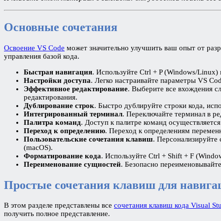
Основные сочетания
Освоение VS Code
может значительно улучшить ваш опыт от разра
управления базой кода.
Быстрая навигация
. Используйте Ctrl + P (Windows/Linu
Настройки доступа
. Легко настраивайте параметры VS Cod
Эффективное редактирование
. Выберите все вхождения сл
редактирования.
Дублирование строк
. Быстро дублируйте строки кода, испол
Интегрированный терминал
. Переключайте терминал в ре
Палитра команд
. Доступ к палитре команд осуществляется
Переход к определению
. Переход к определениям перемен
Пользовательские сочетания клавиш
. Персонализируйте 
(macOS).
Форматирование кода
. Используйте Ctrl + Shift + F (Win
Переименование сущностей
. Безопасно переименовывайте
Простые сочетания клавиш для навигац
В этом разделе представлены все
сочетания клавиш кода Visual St
получить полное представление.