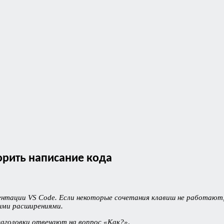
орить написание кода
ентации VS Code. Если некоторые сочетания клавиш не работают
ыми расширениями.
заголовки отвечают на вопрос «Как?»
.