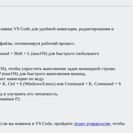
 клавиш VS Code для удобной навигации, редактирования и
 файлы, оптимизируя рабочий процесс.
mand + Shift + L (macOS) для быстрого глобального
OS), чтобы упростить выполнение задач командной строки.
 P (macOS) для быстрого выполнения команд.
ет навигацию по коду.
+ K, Ctrl + S (Windows/Linux) или Command + K, Command + S
код и улучшить его читаемость.
лавиши F2.
Если вы новичок в VS Code, пройдите
этому руководству
, чтобы