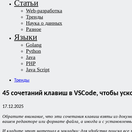
Статьи
Web-разработка
Тренды
Наука о данных
Разное
Языки
Golang
Python
Java
PHP
Java Script
Тренды
45 сочетаний клавиш в VSCode, чтобы уск
17.12.2025
Обратите внимание, что эти сочетания клавиш взяты из докум
вашем редакторе или формате файла, а иногда и с установленн
И кладите этот материал в закладки: для удобства поиска все 