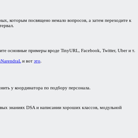
ных, которым посвящено немало вопросов, а затем переходите к
тервал.
е основные примеры вроде TinyURL, Facebook, Twitter, Uber и т.
NarendraL
и вот
это
.
чнить у координатора по подбору персонала.
зовых знаниях DSA и написании хороших классов, модульной