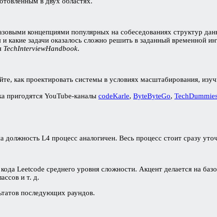
отовленным в двух областях.
 базовыми концепциями популярных на собеседованиях структур дан
я и какие задачи оказалось сложно решить в заданный временной ин
я
TechInterviewHandbook
.
те, как проектировать системы в условиях масштабирования, изучит
ка пригодятся YouTube-каналы
codeKarle
,
ByteByteGo
,
TechDummies
а должность L4 процесс аналогичен. Весь процесс стоит сразу уто
 кода Leetcode среднего уровня сложности. Акцент делается на ба
ссов и т. д.
льтатов последующих раундов.