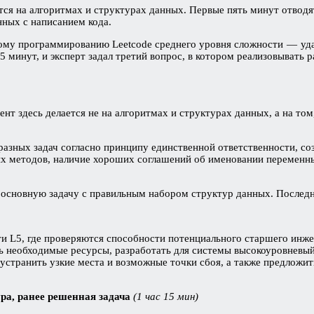
тся на алгоритмах и структурах данных. Первые пять минут отводят
нных с написанием кода.
ому программированию Leetcode среднего уровня сложности — удал
 минут, и эксперт задал третий вопрос, в котором реализовывать 
ент здесь делается не на алгоритмах и структурах данных, а на т
разных задач согласно принципу единственной ответственности, со
х методов, наличие хороших соглашений об именовании переменных
 основную задачу с правильным набором структур данных. Послед
 L5, где проверяются способности потенциального старшего инже
ть необходимые ресурсы, разработать для системы высокоуровневый 
ет устранить узкие места и возможные точки сбоя, а также предлож
ура, ранее решенная задача
(1 час 15 мин)