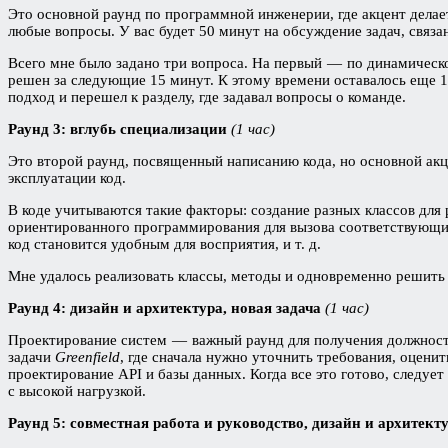
Это основной раунд по программной инженерии, где акцент делае
любые вопросы. У вас будет 50 минут на обсуждение задач, связа
Всего мне было задано три вопроса. На первый — по динамическ
решен за следующие 15 минут. К этому времени оставалось еще 15
подход и перешел к разделу, где задавал вопросы о команде.
Раунд 3: вглубь специализации
(1 час)
Это второй раунд, посвященный написанию кода, но основной акц
эксплуатации код.
В коде учитываются такие факторы: создание разных классов для 
ориентированного программирования для вызова соответствующи
код становится удобным для восприятия, и т. д.
Мне удалось реализовать классы, методы и одновременно решить
Раунд 4: дизайн и архитектура, новая задача
(1 час)
Проектирование систем — важный раунд для получения должности
задачи
Greenfield
, где сначала нужно уточнить требования, оцени
проектирование API и базы данных. Когда все это готово, следу
с высокой нагрузкой.
Раунд 5: совместная работа и руководство, дизайн и архитект