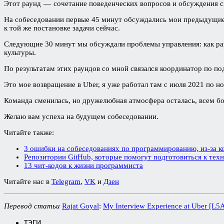
Этот раунд — сочетание поведенческих вопросов и обсуждения 
На собеседовании первые 45 минут обсуждались мои предыдущие
к той же постановке задачи сейчас.
Следующие 30 минут мы обсуждали проблемы управления: как раз
культуры.
По результатам этих раундов со мной связался координатор по по
Это мое возвращение в Uber, я уже работал там с июля 2021 по но
Команда сменилась, но дружелюбная атмосфера осталась, всем б
Желаю вам успеха на будущем собеседовании.
Читайте также:
3 ошибки на собеседованиях по программированию, из-за к
Репозитории GitHub, которые помогут подготовиться к тех
13 чит-кодов к жизни программиста
Читайте нас в
Telegram
,
VK
и
Дзен
Перевод статьи
Rajat Goyal
:
My Interview Experience at Uber [L5A 
ТЭГИ