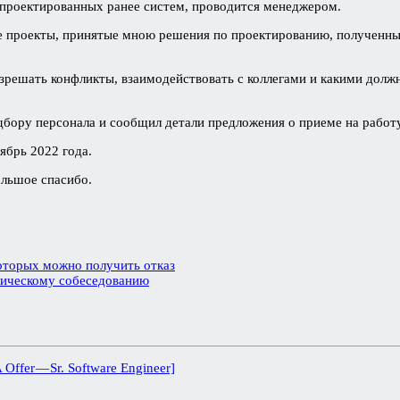
спроектированных ранее систем, проводится менеджером.
 проекты, принятые мною решения по проектированию, полученные
решать конфликты, взаимодействовать с коллегами и какими долж
дбору персонала и сообщил детали предложения о приеме на работу
ябрь 2022 года.
ольшое спасибо.
оторых можно получить отказ
ническому собеседованию
Offer — Sr. Software Engineer]