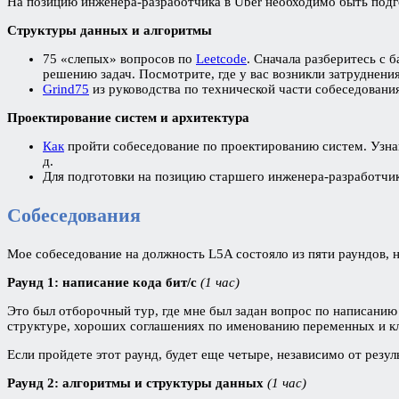
На позицию инженера-разработчика в Uber необходимо быть подг
Структуры данных и алгоритмы
75 «слепых» вопросов по
Leetcode
. Сначала разберитесь с
решению задач. Посмотрите, где у вас возникли затруднени
Grind75
из руководства по технической части собеседовани
Проектирование систем и архитектура
Как
пройти собеседование по проектированию систем. Узнай
д.
Для подготовки на позицию старшего инженера-разработчи
Собеседования
Мое собеседование на должность L5A состояло из пяти раундов, н
Раунд 1: написание кода бит/с
(1 час)
Это был отборочный тур, где мне был задан вопрос по написанию
структуре, хороших соглашениях по именованию переменных и кла
Если пройдете этот раунд, будет еще четыре, независимо от резу
Раунд 2: алгоритмы и структуры данных
(1 час)