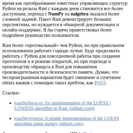
время как преобразование известных управляющих структур
Python на рельсы Rust с каждым днем становится все более
доступным, переход с
NumPy
на
nalgebra
оказался более
сложной задачей. Пакет Rust демонстрирует большие
перспективы, но нуждается в обширной документации и
онлайн-поддержке. Я бы горячо приветствовал более
подробное руководство пользователя.
Rust более «протокольный» чем Python, но при правильном
использовании работает гораздо лучше. Буду продолжать
работать с Python для повседневной работы при создании
прототипов и в режиме открытий, но при переходе к
производству обращусь к Rust для повышения
производительности и безопасности памяти. Думаю, что
беспроигрышным вариантом будет смешение и сочетание
обоих языков с помощью таких крейтов, как
PyO3
.
Ссылки:
joaofig/loess-rs: An implementation of the LOESS /
LOWESS algorithm in Rust. (github.com)
;
joaofig/pyloess: A simple implementation of the LOESS
algorithm using numpy (github.com)
.