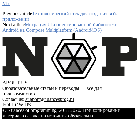
VK
Previous article
Технологический стек для создания веб-
приложений
Next article
Миграция UI-ориентированной библиотеки
Android на Compose Multiplatform (Android/iOS)
ABOUT US
Образовательные статьи и переводы — всё для
программистов
Contact us:
support@nuancesprog.ru
FOLLOW US
© Nuances of programming, 2018-2020. При копировании
материала ссылка на источник обязательна.