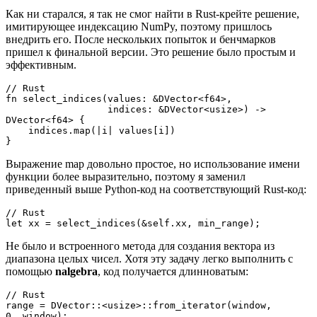
Как ни старался, я так не смог найти в Rust-крейте решение,
имитирующее индексацию NumPy, поэтому пришлось
внедрить его. После нескольких попыток и бенчмарков
пришел к финальной версии. Это решение было простым и
эффективным.
// Rust
fn select_indices(values: &DVector<f64>,
                  indices: &DVector<usize>) -> 
DVector<f64> {
    indices.map(|i| values[i])
}
Выражение map довольно простое, но использование имени
функции более выразительно, поэтому я заменил
приведенный выше Python-код на соответствующий Rust-код:
// Rust
let xx = select_indices(&self.xx, min_range);
Не было и встроенного метода для создания вектора из
диапазона целых чисел. Хотя эту задачу легко выполнить с
помощью
nalgebra
, код получается длинноватым:
// Rust
range = DVector::<usize>::from_iterator(window, 
0..window);