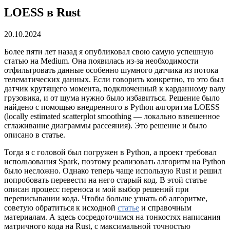
LOESS в Rust
20.10.2024
Более пяти лет назад я опубликовал свою самую успешную
статью на Medium. Она появилась из-за необходимости
отфильтровать данные особенно шумного датчика из потока
телематических данных. Если говорить конкретно, то это был
датчик крутящего момента, подключенный к карданному валу
грузовика, и от шума нужно было избавиться. Решение было
найдено с помощью внедренного в Python алгоритма LOESS
(locally estimated scatterplot smoothing — локально взвешенное
сглаживание диаграммы рассеяния). Это решение и было
описано в статье.
Тогда я с головой был погружен в Python, а проект требовал
использования Spark, поэтому реализовать алгоритм на Python
было несложно. Однако теперь чаще использую Rust и решил
попробовать перевести на него старый код. В этой статье
описан процесс переноса и мой выбор решений при
переписывании кода. Чтобы больше узнать об алгоритме,
советую обратиться к исходной
статье
и справочным
материалам. А здесь сосредоточимся на тонкостях написания
матричного кода на Rust, с максимальной точностью