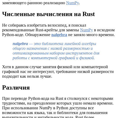
заменяющего раннюю реализацию
NumPy
.
Численные вычисления на Rust
Не собираясь изобретать велосипед, я поискал
рекомендованные Rust-крейты для замены
NumPy
в исходном
Python-коде. Обнаружение
nalgebra
не заняло много времени.
nalgebra
— это библиотека линейной алгебры
общего назначения с низкой размерностью и
оптимизированным набором инструментов для
работы с компьютерной графикой и физикой.
Хотя в данном случае занятия физикой или компьютерной
графикой нас не интересуют, требование низкой размерности
подходит как нельзя лучше.
Различия
При переводе Python-кода на Rust я столкнулся с некоторыми
трудностями, на преодоление которых ушло немало времени.
При использовании NumPy в Python доступны все
возможности как языка, так и библиотеки для повышения
выразительности и читабельности кода. Rust более