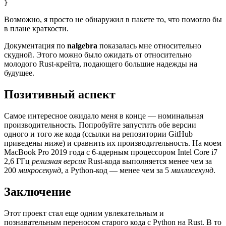
}
Возможно, я просто не обнаружил в пакете то, что помогло бы
в плане краткости.
Документация по
nalgebra
показалась мне относительно
скудной. Этого можно было ожидать от относительно
молодого Rust-крейта, подающего большие надежды на
будущее.
Позитивный аспект
Самое интересное ожидало меня в конце — номинальная
производительность. Попробуйте запустить обе версии
одного и того же кода (ссылки на репозитории GitHub
приведены ниже) и сравнить их производительность. На моем
MacBook Pro 2019 года с 6-ядерным процессором Intel Core i7
2,6 ГГц
релизная версия
Rust-кода выполняется менее чем за
200
микросекунд
, а Python-код — менее чем за 5
миллисекунд
.
Заключение
Этот проект стал еще одним увлекательным и
познавательным переносом старого кода с Python на Rust. В то