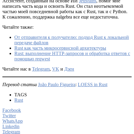
Ассистент, созданный на основе ИИ
JetBrains
, помог мне
написать часть кода и освоить Rust. Он стал неотъемлемой
частью моей повседневной работы как с Rust, так и с Python.
К сожалению, поддержка nalgebra все еще недостаточна.
Читайте также:
От отправителя к получателю: подход Rust к локальной
передаче файлов
Rust как часть микросервисной архитектуры
Rust: выполнение HTTP-запросов и обработка ответов с
помощью reqwest
Читайте нас в
Telegram
,
VK
и
Дзен
Перевод статьи
João Paulo Figueira
:
LOESS in Rust
TAGS
Rust
Facebook
Twitter
WhatsApp
Linkedin
Telegram