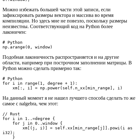
Можно избежать большей части этой записи, если
зафиксировать размеры вектора и массива во время
компиляции. Но здесь мне не повезло, поскольку размеры
неизвестны. Соответствующий код на Python более
лаконичен:
# Python
np.arange(0, window)
Подобная лаконичность распространяется и на другие
области, например при построчном заполнении матрицы. В
Python можно сделать примерно так:
# Python
for i in range(1, degree + 1):
    xm[:, i] = np.power(self.n_xx[min_range], i)
На данный момент я не нашел лучшего способа сделать то же
самое с nalgebra, чем этот:
// Rust
for i in 1..=degree {
    for j in 0..window {
        xm[(j, i)] = self.xx[min_range[j]].powi(i as 
i32);
    }