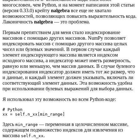
многословен, чем Python, и на момент написания этой статьи
(версия 0.33.0) крейту
nalgebra
все еще не хватало
возможностей, позволяющих повысить выразительность кода.
Лаконичность
nalgebra
— это проблема.
Первым препятствием для меня стало индексирование
массивов с помощью других массивов. NumPy позволяет
индексировать массив с помощью другого массива целых
чисел или булевых значений. В первом случае каждый
элемент индексирующего массива является индексом
исходного массива, а индексатор может иметь размерность,
равную или меньшую, чем массив данных. В случае булевого
индексирования индексатор должен иметь тот же размер, что
и данные, и каждый элемент должен указывать, включать ли
соответствующий элемент данных. Эта возможность удобна
при использовании булевых выражений для выбора данных.
Я использовал эту возможность во всем Python-коде:
# Python
xx = self.n_xx[min_range]
Здесь
— переменная в целочисленном массиве,
min_range
содержащем подмножество индексов для извлечения из
массива
.
self.n_xx