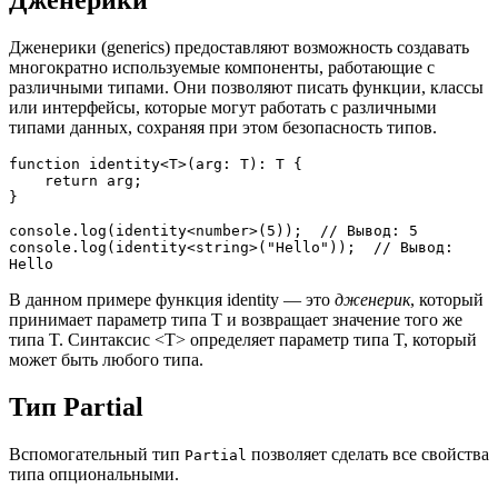
Дженерики
Дженерики (generics) предоставляют возможность создавать
многократно используемые компоненты, работающие с
различными типами. Они позволяют писать функции, классы
или интерфейсы, которые могут работать с различными
типами данных, сохраняя при этом безопасность типов.
function identity<T>(arg: T): T {
    return arg;
}
console.log(identity<number>(5));  // Вывод: 5
console.log(identity<string>("Hello"));  // Вывод: 
Hello
В данном примере функция identity — это
дженерик
, который
принимает параметр типа T и возвращает значение того же
типа T. Синтаксис <T> определяет параметр типа T, который
может быть любого типа.
Тип Partial
Вспомогательный тип
позволяет сделать все свойства
Partial
типа опциональными.