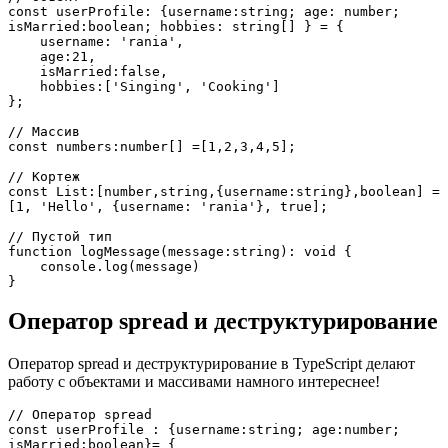
const userProfile: {username:string; age: number; 
isMarried:boolean; hobbies: string[] } = {
    username: 'rania',
    age:21,
    isMarried:false,
    hobbies:['Singing', 'Cooking']
};
// Массив
const numbers:number[] =[1,2,3,4,5];
// Кортеж
const List:[number,string,{username:string},boolean] = 
[1, 'Hello', {username: 'rania'}, true];
// Пустой тип
function logMessage(message:string): void {
    console.log(message)
}
Оператор spread и деструктурирование
Оператор spread и деструктурирование в TypeScript делают
работу с объектами и массивами намного интереснее!
// Оператор spread
const userProfile : {username:string; age:number; 
isMarried:boolean}= {