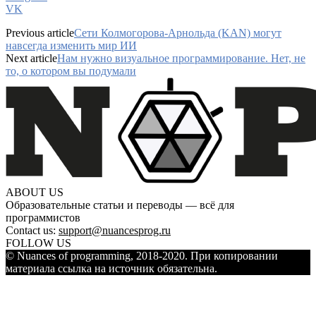
VK
Previous article
Сети Колмогорова-Арнольда (KAN) могут
навсегда изменить мир ИИ
Next article
Нам нужно визуальное программирование. Нет, не
то, о котором вы подумали
ABOUT US
Образовательные статьи и переводы — всё для
программистов
Contact us:
support@nuancesprog.ru
FOLLOW US
© Nuances of programming, 2018-2020. При копировании
материала ссылка на источник обязательна.