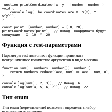
function printCoordinates([x, y]: [number, number]): 
void {
    console.log(`The coordinates are X: ${x}, Y: 
${y}`);
}
const point: [number, number] = [10, 20];
printCoordinates(point);  // Вывод: координаты будут 
следующие - X: 10, Y: 20
Функция с rest-параметрами
Параметры rest позволяют функции принимать
неограниченное количество аргументов в виде массива.
function sum(...numbers: number[]): number {
    return numbers.reduce((acc, num) => acc + num, 0);
}
console.log(sum(1, 2, 3));  // Вывод: 6
console.log(sum(4, 5, 6, 7));  // Вывод: 22
Тип enum
Тип enum (перечисление) позволяет определить набор
именованных констант.