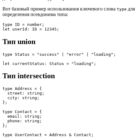
Вот базовый пример использования ключевого слова
для
type
определения псевдонима типа:
type ID = number;
let userId: ID = 12345;
Тип union
type Status = "success" | "error" | "loading";
let currentStatus: Status = "loading";
Тип intersection
type Address = {
  street: string;
  city: string;
};
type Contact = {
  email: string;
  phone: string;
};
type UserContact = Address & Contact;