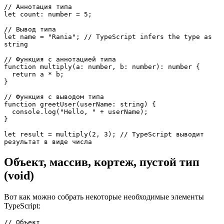
// Аннотация типа 
let count: number = 5;
// Вывод типа
let name = "Rania"; // TypeScript infers the type as 
string
// Функция с аннотацией типа
function multiply(a: number, b: number): number {
  return a * b;
}
// Функция с выводом типа
function greetUser(userName: string) {
  console.log("Hello, " + userName);
}
let result = multiply(2, 3); // TypeScript выводит 
результат в виде числа
Объект, массив, кортеж, пустой тип
(void)
Вот как можно собрать некоторые необходимые элементы
TypeScript:
// Объект