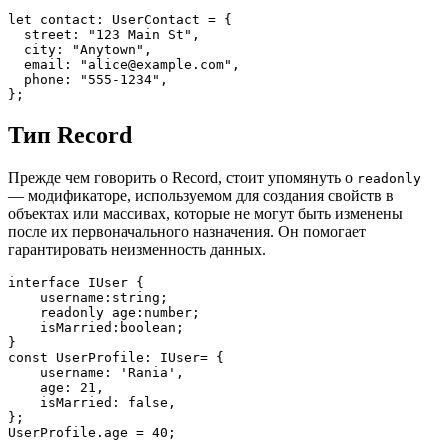
let contact: UserContact = {
  street: "123 Main St",
  city: "Anytown",
  email: "alice@example.com",
  phone: "555-1234",
};
Тип Record
Прежде чем говорить о Record, стоит упомянуть о
readonly
— модификаторе, используемом для создания свойств в
объектах или массивах, которые не могут быть изменены
после их первоначального назначения. Он помогает
гарантировать неизменность данных.
interface IUser {
    username:string;
    readonly age:number;
    isMarried:boolean;
}
const UserProfile: IUser= {
    username: 'Rania',
    age: 21,
    isMarried: false,
};
UserProfile.age = 40;