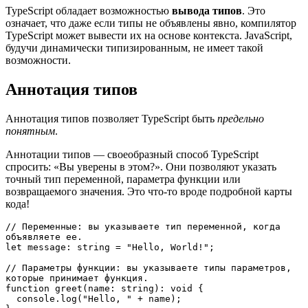
TypeScript обладает возможностью
вывода типов
. Это
означает, что даже если типы не объявлены явно, компилятор
TypeScript может вывести их на основе контекста. JavaScript,
будучи динамически типизированным, не имеет такой
возможности.
Аннотация типов
Аннотация типов позволяет TypeScript быть
предельно
понятным
.
Аннотации типов — своеобразный способ TypeScript
спросить: «Вы уверены в этом?». Они позволяют указать
точный тип переменной, параметра функции или
возвращаемого значения. Это что-то вроде подробной карты
кода!
// Переменные: вы указываете тип переменной, когда 
объявляете ее.
let message: string = "Hello, World!";
// Параметры функции: вы указываете типы параметров, 
которые принимает функция.
function greet(name: string): void {
  console.log("Hello, " + name);