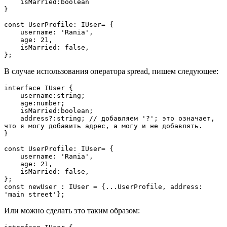
    isMarried:boolean
}
const UserProfile: IUser= {
    username: 'Rania',
    age: 21,
    isMarried: false,
};
В случае использования оператора spread, пишем следующее:
interface IUser {
    username:string;
    age:number;
    isMarried:boolean;
    address?:string; // добавляем '?'; это означает, 
что я могу добавить адрес, а могу и не добавлять.
}
const UserProfile: IUser= {
    username: 'Rania',
    age: 21,
    isMarried: false,
};
const newUser : IUser = {...UserProfile, address: 
'main street'};
Или можно сделать это таким образом: