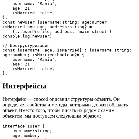
    username: 'Rania',
    age: 21,
    isMarried: false,
};
const newUser:{username:string; age:number; 
isMarried:boolean; address:string} =
    {...userProfile, address: 'main street'}
console.log(newUser)
// Деструктуризация
const {username, age, isMarried} : {username:string; 
age:number; isMarried:boolean}= {
    username: 'Rania',
    age: 21,
    isMarried: false,
};
Интерфейсы
Интерфейс — способ описания структуры объекта. Он
определяет свойства и методы, которыми должен обладать
объект. Вместо того, чтобы писать их рядом с самим
объектом, мы поступаем следующим образом:
interface IUser {
    username:string;
    age:number;