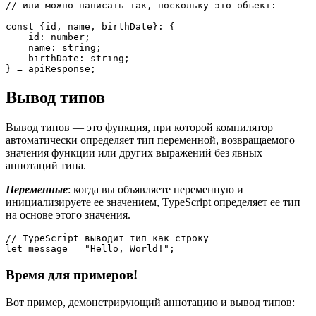
// или можно написать так, поскольку это объект: 
const {id, name, birthDate}: {
    id: number;
    name: string;
    birthDate: string;
} = apiResponse;
Вывод типов
Вывод типов — это функция, при которой компилятор
автоматически определяет тип переменной, возвращаемого
значения функции или других выражений без явных
аннотаций типа.
Переменные
: когда вы объявляете переменную и
инициализируете ее значением, TypeScript определяет ее тип
на основе этого значения.
// TypeScript выводит тип как строку
let message = "Hello, World!";
Время для примеров!
Вот пример, демонстрирующий аннотацию и вывод типов: