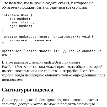
Это полезно, когда нужно создать объект, у которого не
обязательно должны быть определены все свойства.
interface User {
    id: number;
    name: string;
    age: number;
}
function updateUser(user: Partial<User>): void {
    // логика пользователя
}
updateUser({ name: "Rania" });  // Только обновление 
имени
В этом примере функция updateUser принимает
Partial<User>
, то есть она может принимать объект, который
имеет некоторые или все свойства интерфейса User. Это
удобно, когда необходимо обновить только определенные поля
пользователя.
Сигнатуры индекса
Сигнатуры индекса (index signatures) позволяют определить
свойства, доступ к которым можно получить с помощью