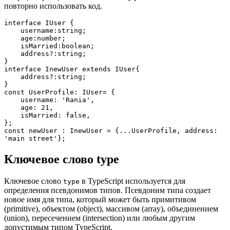
повторно использовать код.
interface IUser {
    username:string;
    age:number;
    isMarried:boolean;
    address?:string;
}
interface InewUser extends IUser{
    address?:string;
}
const UserProfile: IUser= {
    username: 'Rania',
    age: 21,
    isMarried: false,
};
const newUser : InewUser = {...UserProfile, address: 
'main street'};
Ключевое слово type
Ключевое слово
в TypeScript используется для
type
определения псевдонимов типов. Псевдоним типа создает
новое имя для типа, который может быть примитивом
(primitive), объектом (object), массивом (array), объединением
(union), пересечением (intersection) или любым другим
допустимым типом TypeScript.