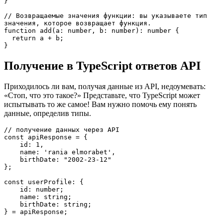
}
// Возвращаемые значения функции: вы указываете тип 
значения, которое возвращает функция.
function add(a: number, b: number): number {
  return a + b;
}
Получение в TypeScript ответов API
Приходилось ли вам, получая данные из API, недоумевать:
«Стоп, что это такое?» Представьте, что TypeScript может
испытывать то же самое! Вам нужно помочь ему понять
данные, определив типы.
// получение данных через API
const apiResponse = {
    id: 1,
    name: 'rania elmorabet',
    birthDate: "2002-23-12"
};
const userProfile: {
    id: number;
    name: string;
    birthDate: string;
} = apiResponse;