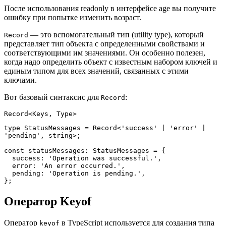
После использования readonly в интерфейсе age вы получите
ошибку при попытке изменить возраст.
— это вспомогательный тип (utility type), который
Record
представляет тип объекта с определенными свойствами и
соответствующими им значениями. Он особенно полезен,
когда надо определить объект с известным набором ключей и
единым типом для всех значений, связанных с этими
ключами.
Вот базовый синтаксис для
:
Record
Record<Keys, Type>
type StatusMessages = Record<'success' | 'error' | 
'pending', string>;
const statusMessages: StatusMessages = {
  success: 'Operation was successful.',
  error: 'An error occurred.',
  pending: 'Operation is pending.',
};
Оператор Keyof
Оператор
в TypeScript используется для создания типа
keyof