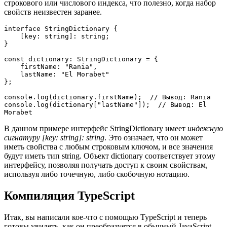
строкового или числового индекса, что полезно, когда набор
свойств неизвестен заранее.
interface StringDictionary {
    [key: string]: string;
}
const dictionary: StringDictionary = {
    firstName: "Rania",
    lastName: "El Morabet"
};
console.log(dictionary.firstName);  // Вывод: Rania
console.log(dictionary["lastName"]);  // Вывод: El 
Morabet
В данном примере интерфейс StringDictionary имеет
индексную
сигнатуру [key: string]: string
. Это означает, что он может
иметь свойства с любым строковым ключом, и все значения
будут иметь тип string. Объект dictionary соответствует этому
интерфейсу, позволяя получать доступ к своим свойствам,
используя либо точечную, либо скобочную нотацию.
Компиляция TypeScript
Итак, вы написали кое-что с помощью TypeScript и теперь
готовы увидеть, как он преобразуется в обычный JavaScript.