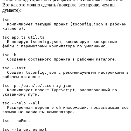
Вот как это можно сделать (поверьте, это проще, чем вы
думаете):
tsc
  Компилирует текущий проект (tsconfig.json в рабочем 
каталоге).
tsc app.ts util.ts
  Игнорируя tsconfig.json, компилирует конкретные 
файлы с параметрами компилятора по умолчанию.
tsc -b
  Создание составного проекта в рабочем каталоге.
tsc --init
  Создает tsconfig.json с рекомендуемыми настройками в 
рабочем каталоге.
tsc -p ./path/to/tsconfig.json
  Компилирует проект TypeScript, расположенный по 
указанному пути.
tsc --help --all
  Расширенная версия этой информации, показывающая все 
возможные варианты компилятора.
tsc --noEmit
tsc --target esnext