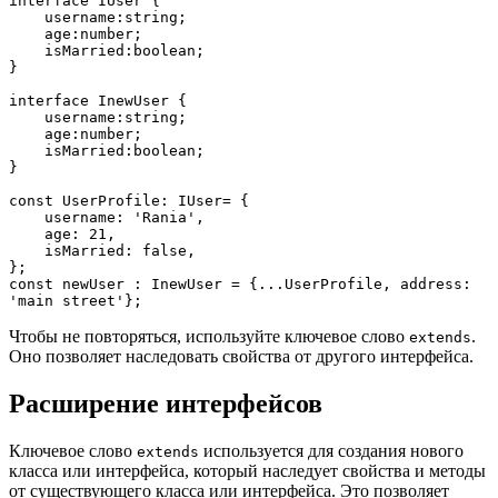
interface IUser {
    username:string;
    age:number;
    isMarried:boolean;
}
interface InewUser {
    username:string;
    age:number;
    isMarried:boolean;
}
const UserProfile: IUser= {
    username: 'Rania',
    age: 21,
    isMarried: false,
};
const newUser : InewUser = {...UserProfile, address: 
'main street'};
Чтобы не повторяться, используйте ключевое слово
.
extends
Оно позволяет наследовать свойства от другого интерфейса.
Расширение интерфейсов
Ключевое слово
используется для создания нового
extends
класса или интерфейса, который наследует свойства и методы
от существующего класса или интерфейса. Это позволяет