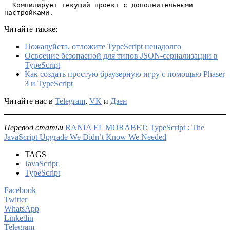
  Компилирует текущий проект с дополнительными 
настройками.
Читайте также:
Пожалуйста, отложите TypeScript ненадолго
Освоение безопасной для типов JSON-сериализации в
TypeScript
Как создать простую браузерную игру с помощью Phaser
3 и TypeScript
Читайте нас в
Telegram
,
VK
и
Дзен
Перевод статьи
RANIA EL MORABET
:
TypeScript : The
JavaScript Upgrade We Didn’t Know We Needed
TAGS
JavaScript
TypeScript
Facebook
Twitter
WhatsApp
Linkedin
Telegram