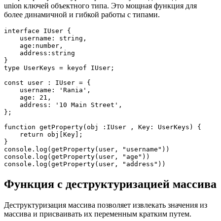
union ключей объектного типа. Это мощная функция для
более динамичной и гибкой работы с типами.
interface IUser {
    username: string,
    age:number,
    address:string
}
type UserKeys = keyof IUser;
const user : IUser = {
    username: 'Rania',
    age: 21,
    address: '10 Main Street',
};
function getProperty(obj :IUser , Key: UserKeys) {
    return obj[Key];
}
console.log(getProperty(user, "username"))
console.log(getProperty(user, "age"))
console.log(getProperty(user, "address"))
Функция с деструктуризацией массива
Деструктуризация массива позволяет извлекать значения из
массива и присваивать их переменным кратким путем.