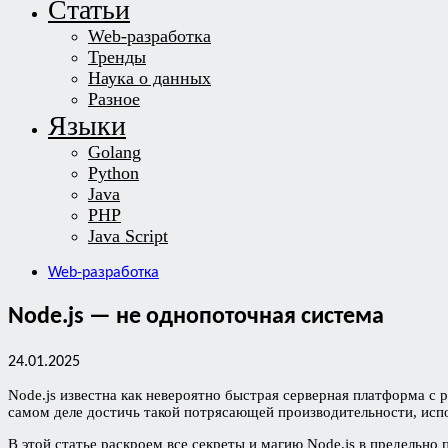
Статьи
Web-разработка
Тренды
Наука о данных
Разное
Языки
Golang
Python
Java
PHP
Java Script
Web-разработка
Node.js — не однопоточная система
24.01.2025
Node.js известна как невероятно быстрая серверная платформа 
самом деле достичь такой потрясающей производительности, испо
В этой статье раскроем все секреты и магию Node.js в предельно