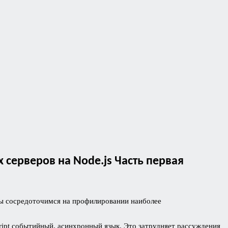
 серверов на Node.js Часть первая
мы сосредоточимся на профилировании наиболее
ript событийный, асинхронный язык. Это затрудняет рассуждения