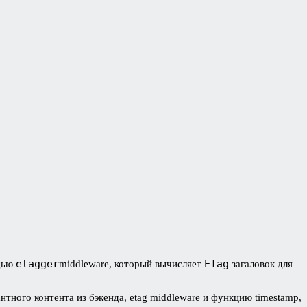
etagger
ETag
ощью
middleware, который вычисляет
загаловок для
ного контента из бэкенда, etag middleware и функцию timestamp,