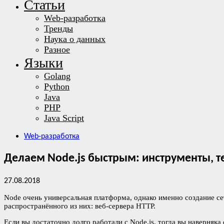
Статьи
Web-разработка
Тренды
Наука о данных
Разное
Языки
Golang
Python
Java
PHP
Java Script
Web-разработка
Делаем Node.js быстрым: инструменты, те
27.08.2018
Node очень универсальная платформа, однако именно создание с
распространённого из них: веб-сервера HTTP.
Если вы достаточно долго работали с Node.js, тогда вы наверня