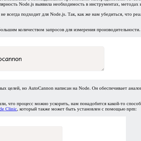
лярность Node.js выявила необходимость в инструментах, методах 
 не всегда подходит для Node.js. Так, как же нам убедиться, что ре
большим количеством запросов для измерения производительности
х целей, но AutoCannon написан на Node. Он обеспечивает аналог
или, что процесс можно ускорить, нам понадобится какой-то спос
e Clinic
, который также может быть установлен с помощью npm: