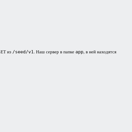
/seed/v1
app
GET из
. Наш сервер в папке
, в ней находятся