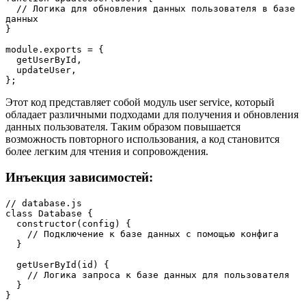
  // Логика для обновления данных пользователя в базе 
данных

}

module.exports = {

  getUserById,

  updateUser,

};
Этот код представляет собой модуль user service, который
обладает различными подходами для получения и обновления
данных пользователя. Таким образом повышается
возможность повторного использования, а код становится
более легким для чтения и сопровождения.
Инъекция зависимостей:
// database.js

class Database {

  constructor(config) {

    // Подключение к базе данных с помощью конфига

  }

  getUserById(id) {

    // Логика запроса к базе данных для пользователя

  }

}
