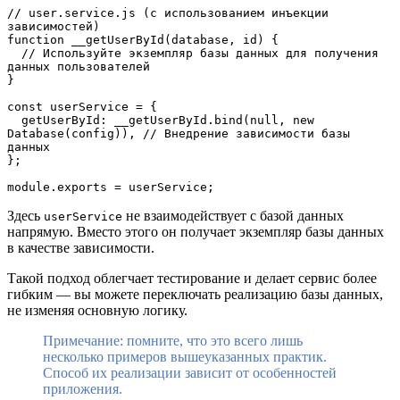
// user.service.js (с использованием инъекции 
зависимостей)

function __getUserById(database, id) {

  // Используйте экземпляр базы данных для получения 
данных пользователей

}

const userService = {

  getUserById: __getUserById.bind(null, new 
Database(config)), // Внедрение зависимости базы 
данных

};

module.exports = userService;
Здесь
не взаимодействует с базой данных
userService
напрямую. Вместо этого он получает экземпляр базы данных
в качестве зависимости.
Такой подход облегчает тестирование и делает сервис более
гибким — вы можете переключать реализацию базы данных,
не изменяя основную логику.
Примечание: помните, что это всего лишь
несколько примеров вышеуказанных практик.
Способ их реализации зависит от особенностей
приложения.