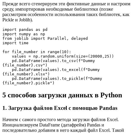
Прежде всего сгенерируем эти фиктивные данные и настроим
среду, импортировав необходимые библиотеки (позже
рассмотрим особенности использования таких библиотек, как
Pickle и Joblib).
import pandas as pd
import numpy as np
from joblib import Parallel, delayed
import time
for file_number in range(10):
    values = np.random.uniform(size=(20000,25))
    pd.DataFrame(values).to_csv(f"Dummy 
{file_number}.csv")
    pd.DataFrame(values).to_excel(f"Dummy 
{file_number}.xlsx")
    pd.DataFrame(values).to_pickle(f"Dummy 
{file_number}.pickle")
5 способов загрузки данных в Python
1. Загрузка файлов Excel с помощью Pandas
Начнем с самого простого метода загрузки файлов Excel.
Инициализируем DataFrame (датафрейм) Pandas и
последовательно добавим в него каждый файл Excel. Такой