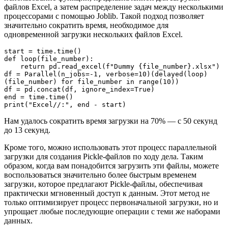
файлов Excel, а затем распределение задач между несколькими
процессорами с помощью Joblib. Такой подход позволяет
значительно сократить время, необходимое для
одновременной загрузки нескольких файлов Excel.
start = time.time()
def loop(file_number):
    return pd.read_excel(f"Dummy {file_number}.xlsx")
df = Parallel(n_jobs=-1, verbose=10)(delayed(loop)
(file_number) for file_number in range(10))
df = pd.concat(df, ignore_index=True)
end = time.time()
print("Excel//:", end - start)
Нам удалось сократить время загрузки на 70% — с 50 секунд
до 13 секунд.
Кроме того, можно использовать этот процесс параллельной
загрузки для создания Pickle-файлов по ходу дела. Таким
образом, когда вам понадобится загрузить эти файлы, можете
воспользоваться значительно более быстрым временем
загрузки, которое предлагают Pickle-файлы, обеспечивая
практически мгновенный доступ к данным. Этот метод не
только оптимизирует процесс первоначальной загрузки, но и
упрощает любые последующие операции с теми же наборами
данных.