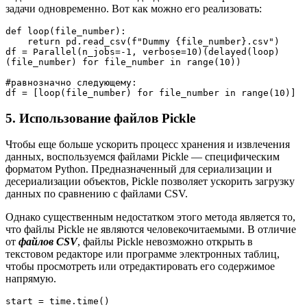
задачи одновременно. Вот как можно его реализовать:
def loop(file_number):
    return pd.read_csv(f"Dummy {file_number}.csv")
df = Parallel(n_jobs=-1, verbose=10)(delayed(loop)
(file_number) for file_number in range(10))
#равнозначно следующему:
df = [loop(file_number) for file_number in range(10)]
5. Использование файлов Pickle
Чтобы еще больше ускорить процесс хранения и извлечения
данных, воспользуемся файлами Pickle — специфическим
форматом Python. Предназначенный для сериализации и
десериализации объектов, Pickle позволяет ускорить загрузку
данных по сравнению с файлами CSV.
Однако существенным недостатком этого метода является то,
что файлы Pickle не являются человекочитаемыми. В отличие
от
файлов CSV
, файлы Pickle невозможно открыть в
текстовом редакторе или программе электронных таблиц,
чтобы просмотреть или отредактировать его содержимое
напрямую.
start = time.time()