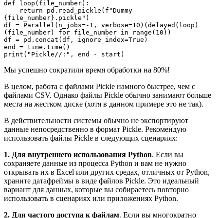
def loop(file_number):
    return pd.read_pickle(f"Dummy 
{file_number}.pickle")
df = Parallel(n_jobs=-1, verbose=10)(delayed(loop)
(file_number) for file_number in range(10))
df = pd.concat(df, ignore_index=True)
end = time.time()
print("Pickle//:", end - start)
Мы успешно сократили время обработки на 80%!
В целом, работа с файлами Pickle намного быстрее, чем с
файлами CSV. Однако файлы Pickle обычно занимают больше
места на жестком диске (хотя в данном примере это не так).
В действительности системы обычно не экспортируют
данные непосредственно в формат Pickle. Рекомендую
использовать файлы Pickle в следующих сценариях:
1. Для внутреннего использования Python
. Если вы
сохраняете данные из процесса Python и вам не нужно
открывать их в Excel или других средах, отличных от Python,
храните датафреймы в виде файлов Pickle. Это идеальный
вариант для данных, которые вы собираетесь повторно
использовать в сценариях или приложениях Python.
2. Для частого доступа к файлам
. Если вы многократно