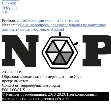
Linkedin
Telegram
VK
Previous article
Эволюция монолитных систем
Next article
Важные вопросы для собеседования по корутинам
для опытных разработчиков Android
ABOUT US
Образовательные статьи и переводы — всё для
программистов
Contact us:
support@nuancesprog.ru
FOLLOW US
© Nuances of programming, 2018-2020. При копировании
материала ссылка на источник обязательна.