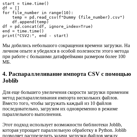
start = time.time()
df = []
for file_number in range(10):
    temp = pd.read_csv(f"Dummy {file_number}.csv")
    df.append(temp)
df = pd.concat(df, ignore_index=True)
end = time.time()
print("CSV2:", end - start)
Мы добились небольшого сокращения времени загрузки. На
личном опыте я убедился в особой полезности этого метода
при работе с большими датафреймами размером более 100
МБ.
4. Распараллеливание импорта CSV с помощью
Joblib
Для еще большего увеличения скорости загрузки применим
метод распараллеливания импорта нескольких файлов.
Вместо того, чтобы загружать каждый из 10 файлов
последовательно, загрузим их одновременно в режиме
параллельного выполнения.
Этот подход использует возможности библиотеки Joblib,
которая упрощает параллельную обработку в Python. Joblib
позволяет распределить задачи загрузки файлов между