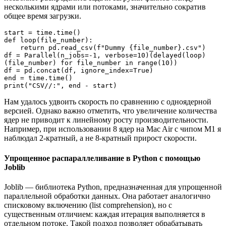
несколькими ядрами или потоками, значительно сократив
общее время загрузки.
start = time.time()
def loop(file_number):
    return pd.read_csv(f"Dummy {file_number}.csv")
df = Parallel(n_jobs=-1, verbose=10)(delayed(loop)
(file_number) for file_number in range(10))
df = pd.concat(df, ignore_index=True)
end = time.time()
print("CSV//:", end - start)
Нам удалось удвоить скорость по сравнению с одноядерной
версией. Однако важно отметить, что увеличение количества
ядер не приводит к линейному росту производительности.
Например, при использовании 8 ядер на Mac Air с чипом M1 я
наблюдал 2-кратный, а не 8-кратный прирост скорости.
Упрощенное распараллеливание в Python с помощью
Joblib
Joblib — библиотека Python, предназначенная для упрощенной
параллельной обработки данных. Она работает аналогично
списковому включению (list comprehension), но с
существенным отличием: каждая итерация выполняется в
отдельном потоке. Такой подход позволяет обрабатывать