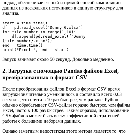
подход обеспечивает ясный и прямой способ компиляции
данных из нескольких источников в единую структуру для
анализа.
start = time.time()
df = pd.read_excel("Dummy 0.xlsx")
for file_number in range(1,10):
    df.append(pd.read_excel(f"Dummy 
{file_number}.xlsx"))
end = time.time()
print("Excel:", end - start)
Запуск занимает около 50 секунд. Довольно медленно.
2. Загрузка с помощью Pandas файлов Excel,
преобразованных в формат CSV
После преобразования файлов Excel в формат CSV время
загрузки значительно уменьшилось и составило всего 0,63
секунды, что почти в 10 раз быстрее, чем раньше. Python
обычно обрабатывает CSV-файлы гораздо быстрее, чем файлы
Excel, часто в 100 раз быстрее. Таким образом, использование
CSV-файлов может быть весьма эффективной стратегией
работы с большими наборами данных.
Однако заметным недостатком этого метода является то, что